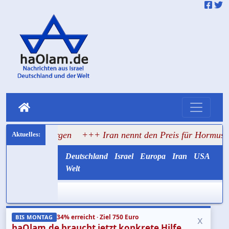
rbergen
+++ Iran nennt den Preis für Hormus: Sechs Ford
Deutschland
Israel
Europa
Iran
USA
Welt
34% erreicht · Ziel 750 Euro
x
BIS MONTAG
haOlam.de braucht jetzt konkrete Hilfe