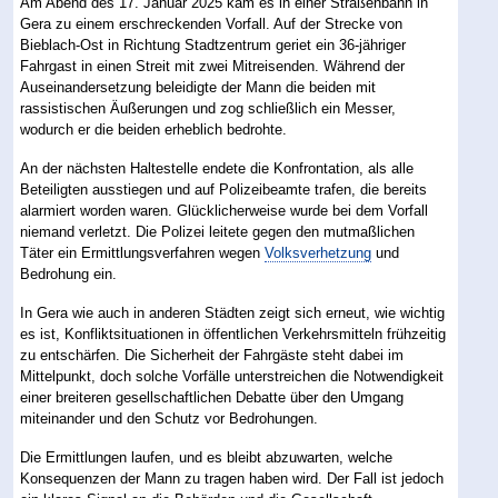
Am Abend des 17. Januar 2025 kam es in einer Straßenbahn in
Gera zu einem erschreckenden Vorfall. Auf der Strecke von
Bieblach-Ost in Richtung Stadtzentrum geriet ein 36-jähriger
Fahrgast in einen Streit mit zwei Mitreisenden. Während der
Auseinandersetzung beleidigte der Mann die beiden mit
rassistischen Äußerungen und zog schließlich ein Messer,
wodurch er die beiden erheblich bedrohte.
An der nächsten Haltestelle endete die Konfrontation, als alle
Beteiligten ausstiegen und auf Polizeibeamte trafen, die bereits
alarmiert worden waren. Glücklicherweise wurde bei dem Vorfall
niemand verletzt. Die Polizei leitete gegen den mutmaßlichen
Täter ein Ermittlungsverfahren wegen
Volksverhetzung
und
Bedrohung ein.
In Gera wie auch in anderen Städten zeigt sich erneut, wie wichtig
es ist, Konfliktsituationen in öffentlichen Verkehrsmitteln frühzeitig
zu entschärfen. Die Sicherheit der Fahrgäste steht dabei im
Mittelpunkt, doch solche Vorfälle unterstreichen die Notwendigkeit
einer breiteren gesellschaftlichen Debatte über den Umgang
miteinander und den Schutz vor Bedrohungen.
Die Ermittlungen laufen, und es bleibt abzuwarten, welche
Konsequenzen der Mann zu tragen haben wird. Der Fall ist jedoch