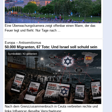
Eine Überwachungskamera zeigt offenbar einen Mann, der das
Feuer legt und flieht. Nur Tage nach ...
Europa -- Antisemitismus
50.000 Migranten, 67 Tote: Und Israel soll schuld sein
Symbolbild / KI generiert
Nach dem Grenzzusammenbruch in Ceuta verbreiten rechte und
linke Influencer dieselbe Verschwörung: ...