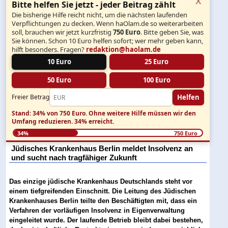
Bitte helfen Sie jetzt - jeder Beitrag zählt
Die bisherige Hilfe reicht nicht, um die nächsten laufenden
Verpflichtungen zu decken. Wenn haOlam.de so weiterarbeiten
soll, brauchen wir jetzt kurzfristig
750 Euro
. Bitte geben Sie, was
Sie können. Schon 10 Euro helfen sofort; wer mehr geben kann,
hilft besonders. Fragen?
redaktion@haolam.de
10 Euro
25 Euro
50 Euro
100 Euro
Helfen
Freier Betrag
Stand: 34% von 750 Euro.
Ohne weitere Hilfe müssen wir den
Umfang reduzieren.
34% erreicht.
34%
750 Euro
Jüdisches Krankenhaus Berlin meldet Insolvenz an
und sucht nach tragfähiger Zukunft
Das einzige jüdische Krankenhaus Deutschlands steht vor
einem tiefgreifenden Einschnitt. Die Leitung des Jüdischen
Krankenhauses Berlin teilte den Beschäftigten mit, dass ein
Verfahren der vorläufigen Insolvenz in Eigenverwaltung
eingeleitet wurde. Der laufende Betrieb bleibt dabei bestehen,