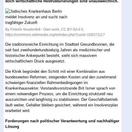
doch wirtschaftliche Restrukturierungen sind unausweichlich.
By Fridolin freudenfett - Own work, CC BY-SA 4.0,
https://commons.wikimedia.org/w/index.php?curid=108371117
Die traditionsreiche Einrichtung im Stadtteil Gesundbrunnen, die
seit fast zweihundertundsiebzig Jahren als medizinischer und
historischer Ankerpunkt besteht, sieht sich massivem
wirtschaftlichem Druck ausgesetzt.
Die Klinik begründet den Schritt mit einer Kombination aus
bundesweiten Reformen, steigenden Kosten und den zunehmend
schwierigen finanziellen Rahmenbedingungen im
Krankenhaussektor. Vorstandsvorsitzende Brit Ismer sprach von
einem notwendigen Prozess, um die Einrichtung strukturell neu
auszurichten und langfristig zu stabilisieren. Der Geschäftsbetrieb
läuft weiter, Gehälter bleiben gesichert, während ein Insolvenzplan
erarbeitet wird.
Forderungen nach politischer Verantwortung und nachhaltiger
Lösung