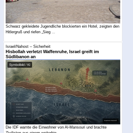
Schwarz gekleidete Jugendliche blockierten ein Hotel, zeigten den
Hitlergruß und riefen „Sieg ...
Israel/Nahost -- Sicherheit
Hisbollah verletzt Waffenruhe, Israel greift im
Südlibanon an
Symbolbild / KI
Die IDF warnte die Einwohner von Al-Mansouri und brachte
Zivilisten aus einem weiterhin ...