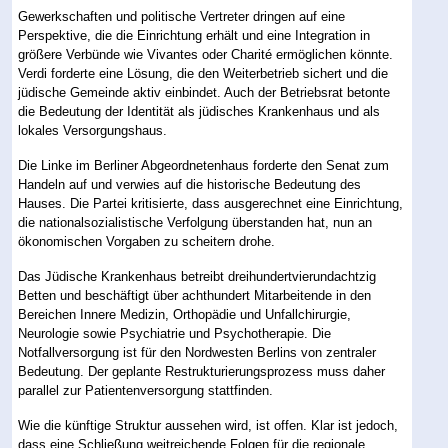
Gewerkschaften und politische Vertreter dringen auf eine
Perspektive, die die Einrichtung erhält und eine Integration in
größere Verbünde wie Vivantes oder Charité ermöglichen könnte.
Verdi forderte eine Lösung, die den Weiterbetrieb sichert und die
jüdische Gemeinde aktiv einbindet. Auch der Betriebsrat betonte
die Bedeutung der Identität als jüdisches Krankenhaus und als
lokales Versorgungshaus.
Die Linke im Berliner Abgeordnetenhaus forderte den Senat zum
Handeln auf und verwies auf die historische Bedeutung des
Hauses. Die Partei kritisierte, dass ausgerechnet eine Einrichtung,
die nationalsozialistische Verfolgung überstanden hat, nun an
ökonomischen Vorgaben zu scheitern drohe.
Das Jüdische Krankenhaus betreibt dreihundertvierundachtzig
Betten und beschäftigt über achthundert Mitarbeitende in den
Bereichen Innere Medizin, Orthopädie und Unfallchirurgie,
Neurologie sowie Psychiatrie und Psychotherapie. Die
Notfallversorgung ist für den Nordwesten Berlins von zentraler
Bedeutung. Der geplante Restrukturierungsprozess muss daher
parallel zur Patientenversorgung stattfinden.
Wie die künftige Struktur aussehen wird, ist offen. Klar ist jedoch,
dass eine Schließung weitreichende Folgen für die regionale