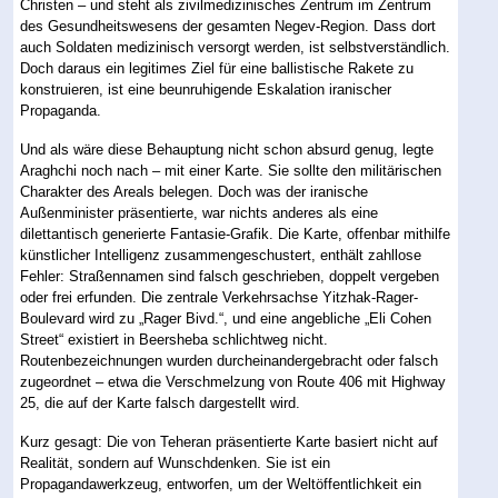
Christen – und steht als zivilmedizinisches Zentrum im Zentrum
des Gesundheitswesens der gesamten Negev-Region. Dass dort
auch Soldaten medizinisch versorgt werden, ist selbstverständlich.
Doch daraus ein legitimes Ziel für eine ballistische Rakete zu
konstruieren, ist eine beunruhigende Eskalation iranischer
Propaganda.
Und als wäre diese Behauptung nicht schon absurd genug, legte
Araghchi noch nach – mit einer Karte. Sie sollte den militärischen
Charakter des Areals belegen. Doch was der iranische
Außenminister präsentierte, war nichts anderes als eine
dilettantisch generierte Fantasie-Grafik. Die Karte, offenbar mithilfe
künstlicher Intelligenz zusammengeschustert, enthält zahllose
Fehler: Straßennamen sind falsch geschrieben, doppelt vergeben
oder frei erfunden. Die zentrale Verkehrsachse Yitzhak-Rager-
Boulevard wird zu „Rager Bivd.“, und eine angebliche „Eli Cohen
Street“ existiert in Beersheba schlichtweg nicht.
Routenbezeichnungen wurden durcheinandergebracht oder falsch
zugeordnet – etwa die Verschmelzung von Route 406 mit Highway
25, die auf der Karte falsch dargestellt wird.
Kurz gesagt: Die von Teheran präsentierte Karte basiert nicht auf
Realität, sondern auf Wunschdenken. Sie ist ein
Propagandawerkzeug, entworfen, um der Weltöffentlichkeit ein