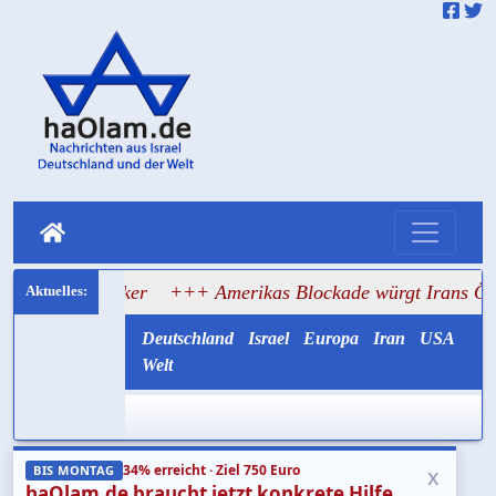
Tanker
+++ Amerikas Blockade würgt Irans Ölexport ab
Deutschland
Israel
Europa
Iran
USA
Welt
34% erreicht · Ziel 750 Euro
x
BIS MONTAG
haOlam.de braucht jetzt konkrete Hilfe