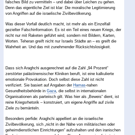
falsches Bild zu vermitteln – und dabei über Leichen zu gehen.
Denn das eigentliche Ziel ist klar: Die moralische Legitimierung
von Angriffen auf die israelische Zivilbevölkerung.
Was dieser Vorfall deutlich macht, ist mehr als ein Einzelfall
gezielter Falschinformation. Es ist ein Teil eines neuen Kriegs, der
nicht nur mit Raketen geführt wird, sondern mit Bildern, Karten,
Worten. Teheran greift nicht nur Israels Städte an – es greift die
Wahrheit an. Und das mit zunehmender Rücksichtslosigkeit.
Dass sich Araghchi ausgerechnet auf die Zahl „94 Prozent“
zerstörter palästinensischer Kliniken beruft, ist eine kalkulierte
emotionale Provokation. Doch selbst diese Zahl ist nicht
verifiziert. Sie basiert auf Angaben der
Hamas
-nahen
Gesundheitsbehörde in
Gaza
, die selbst in internationalen
Organisationen als parteiisch gilt. Was hier als „Beweis“ dient, ist
reine Kriegsrhetorik – konstruiert, um eigene Angriffe auf zivile
Ziele zu bemänteln.
Besonders perfide: Araghchi appelliert an die israelische
Zivilbevölkerung, sich „nicht in der Nähe von militärischen oder
geheimdienstlichen Einrichtungen“ aufzuhalten und den iranischen