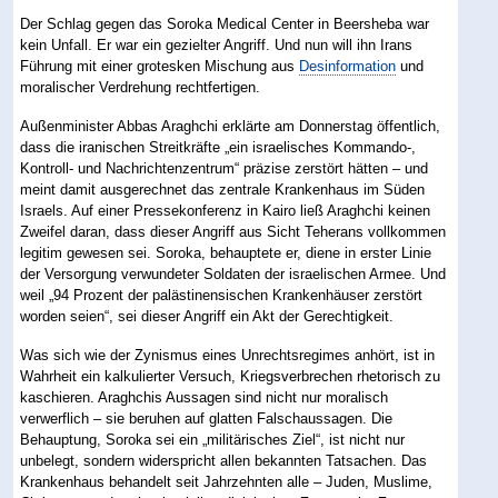
Der Schlag gegen das Soroka Medical Center in Beersheba war
kein Unfall. Er war ein gezielter Angriff. Und nun will ihn Irans
Führung mit einer grotesken Mischung aus
Desinformation
und
moralischer Verdrehung rechtfertigen.
Außenminister Abbas Araghchi erklärte am Donnerstag öffentlich,
dass die iranischen Streitkräfte „ein israelisches Kommando-,
Kontroll- und Nachrichtenzentrum“ präzise zerstört hätten – und
meint damit ausgerechnet das zentrale Krankenhaus im Süden
Israels. Auf einer Pressekonferenz in Kairo ließ Araghchi keinen
Zweifel daran, dass dieser Angriff aus Sicht Teherans vollkommen
legitim gewesen sei. Soroka, behauptete er, diene in erster Linie
der Versorgung verwundeter Soldaten der israelischen Armee. Und
weil „94 Prozent der palästinensischen Krankenhäuser zerstört
worden seien“, sei dieser Angriff ein Akt der Gerechtigkeit.
Was sich wie der Zynismus eines Unrechtsregimes anhört, ist in
Wahrheit ein kalkulierter Versuch, Kriegsverbrechen rhetorisch zu
kaschieren. Araghchis Aussagen sind nicht nur moralisch
verwerflich – sie beruhen auf glatten Falschaussagen. Die
Behauptung, Soroka sei ein „militärisches Ziel“, ist nicht nur
unbelegt, sondern widerspricht allen bekannten Tatsachen. Das
Krankenhaus behandelt seit Jahrzehnten alle – Juden, Muslime,