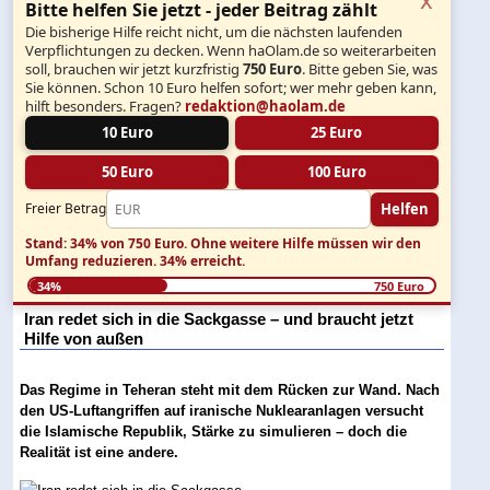
Bitte helfen Sie jetzt - jeder Beitrag zählt
Die bisherige Hilfe reicht nicht, um die nächsten laufenden
Verpflichtungen zu decken. Wenn haOlam.de so weiterarbeiten
soll, brauchen wir jetzt kurzfristig
750 Euro
. Bitte geben Sie, was
Sie können. Schon 10 Euro helfen sofort; wer mehr geben kann,
hilft besonders. Fragen?
redaktion@haolam.de
10 Euro
25 Euro
50 Euro
100 Euro
Helfen
Freier Betrag
Stand: 34% von 750 Euro.
Ohne weitere Hilfe müssen wir den
Umfang reduzieren.
34% erreicht.
34%
750 Euro
Iran redet sich in die Sackgasse – und braucht jetzt
Hilfe von außen
Das Regime in Teheran steht mit dem Rücken zur Wand. Nach
den US-Luftangriffen auf iranische Nuklearanlagen versucht
die Islamische Republik, Stärke zu simulieren – doch die
Realität ist eine andere.