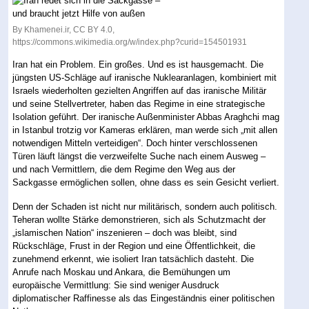
By Khamenei.ir, CC BY 4.0,
https://commons.wikimedia.org/w/index.php?curid=154501931
Iran hat ein Problem. Ein großes. Und es ist hausgemacht. Die
jüngsten US-Schläge auf iranische Nuklearanlagen, kombiniert mit
Israels wiederholten gezielten Angriffen auf das iranische Militär
und seine Stellvertreter, haben das Regime in eine strategische
Isolation geführt. Der iranische Außenminister Abbas Araghchi mag
in Istanbul trotzig vor Kameras erklären, man werde sich „mit allen
notwendigen Mitteln verteidigen“. Doch hinter verschlossenen
Türen läuft längst die verzweifelte Suche nach einem Ausweg –
und nach Vermittlern, die dem Regime den Weg aus der
Sackgasse ermöglichen sollen, ohne dass es sein Gesicht verliert.
Denn der Schaden ist nicht nur militärisch, sondern auch politisch.
Teheran wollte Stärke demonstrieren, sich als Schutzmacht der
„islamischen Nation“ inszenieren – doch was bleibt, sind
Rückschläge, Frust in der Region und eine Öffentlichkeit, die
zunehmend erkennt, wie isoliert Iran tatsächlich dasteht. Die
Anrufe nach Moskau und Ankara, die Bemühungen um
europäische Vermittlung: Sie sind weniger Ausdruck
diplomatischer Raffinesse als das Eingeständnis einer politischen