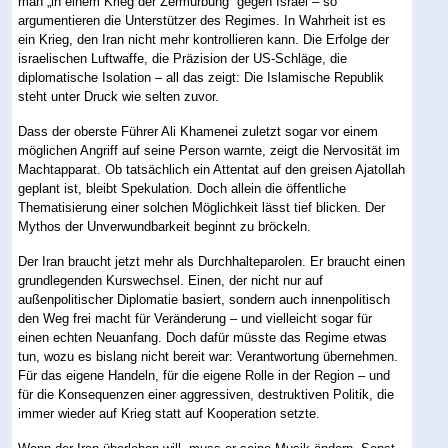
man „in einem Krieg der Zermürbung“ gegen Israel – so
argumentieren die Unterstützer des Regimes. In Wahrheit ist es
ein Krieg, den Iran nicht mehr kontrollieren kann. Die Erfolge der
israelischen Luftwaffe, die Präzision der US-Schläge, die
diplomatische Isolation – all das zeigt: Die Islamische Republik
steht unter Druck wie selten zuvor.
Dass der oberste Führer Ali Khamenei zuletzt sogar vor einem
möglichen Angriff auf seine Person warnte, zeigt die Nervosität im
Machtapparat. Ob tatsächlich ein Attentat auf den greisen Ajatollah
geplant ist, bleibt Spekulation. Doch allein die öffentliche
Thematisierung einer solchen Möglichkeit lässt tief blicken. Der
Mythos der Unverwundbarkeit beginnt zu bröckeln.
Der Iran braucht jetzt mehr als Durchhalteparolen. Er braucht einen
grundlegenden Kurswechsel. Einen, der nicht nur auf
außenpolitischer Diplomatie basiert, sondern auch innenpolitisch
den Weg frei macht für Veränderung – und vielleicht sogar für
einen echten Neuanfang. Doch dafür müsste das Regime etwas
tun, wozu es bislang nicht bereit war: Verantwortung übernehmen.
Für das eigene Handeln, für die eigene Rolle in der Region – und
für die Konsequenzen einer aggressiven, destruktiven Politik, die
immer wieder auf Krieg statt auf Kooperation setzte.