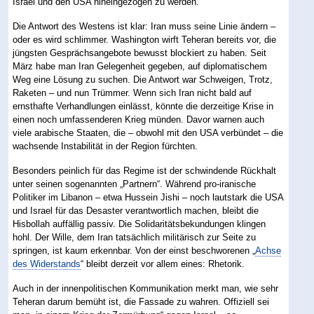
Israel und den USA hineingezogen zu werden.
Die Antwort des Westens ist klar: Iran muss seine Linie ändern –
oder es wird schlimmer. Washington wirft Teheran bereits vor, die
jüngsten Gesprächsangebote bewusst blockiert zu haben. Seit
März habe man Iran Gelegenheit gegeben, auf diplomatischem
Weg eine Lösung zu suchen. Die Antwort war Schweigen, Trotz,
Raketen – und nun Trümmer. Wenn sich Iran nicht bald auf
ernsthafte Verhandlungen einlässt, könnte die derzeitige Krise in
einen noch umfassenderen Krieg münden. Davor warnen auch
viele arabische Staaten, die – obwohl mit den USA verbündet – die
wachsende Instabilität in der Region fürchten.
Besonders peinlich für das Regime ist der schwindende Rückhalt
unter seinen sogenannten „Partnern“. Während pro-iranische
Politiker im Libanon – etwa Hussein Jishi – noch lautstark die USA
und Israel für das Desaster verantwortlich machen, bleibt die
Hisbollah auffällig passiv. Die Solidaritätsbekundungen klingen
hohl. Der Wille, dem Iran tatsächlich militärisch zur Seite zu
springen, ist kaum erkennbar. Von der einst beschworenen „
Achse
des Widerstands
“ bleibt derzeit vor allem eines: Rhetorik.
Auch in der innenpolitischen Kommunikation merkt man, wie sehr
Teheran darum bemüht ist, die Fassade zu wahren. Offiziell sei