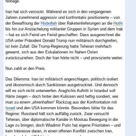
Notlage.
Iran hat sich verzockt. Während es sich in den vergangenen
Jahren zunehmend aggressiv und konfrontativ positionierte – von
der Bewaffnung der
Hisbollah
über Raketenlieferungen an die
Huthi
bis hin zur Anstachelung militanter Gruppen in Syrien und dem Irak
– hat es sich Feind um Feind geschaffen. Dass ausgerechnet die
USA unter Präsident Donald Trump nun militärisch durchgreifen,
ist kein Zufall: Die Trump-Regierung hatte Teheran mehrfach
gewarnt, sich aus den Eskalationen im Nahen Osten
zurückzuziehen. Doch der Iran hörte nicht – und provozierte weiter.
Nun zahlt er den Preis.
Das Dilemma: Iran ist militärisch angeschlagen, politisch isoliert
und ökonomisch durch Sanktionen ausgetrocknet. Und dennoch
will es sich nicht unterwerfen. Araghchis Auftritt in Istanbul soll
Härte zeigen – doch hinter den Kulissen wird heftig sondiert, wie
man zu einem „ehrenhaften“ Rückzug aus der Konfrontation mit
Israel
und den USA kommen könnte. Besonders bitter für das
Regime: Russland hält sich auffällig zurück. Zwar versucht
Teheran, über diplomatische Kanäle in Moskau Bewegung in die
Lage zu bringen, doch Wladimir Putin hat eigene Prioritäten – und
kein Interesse daran, in einen offenen Konflikt zwischen Iran,