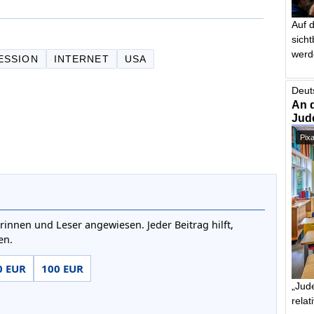
Auf 
sich
werd
ESSION
INTERNET
USA
Deut
An 
Jud
Pix
rinnen und Leser angewiesen. Jeder Beitrag hilft,
en.
0 EUR
100 EUR
„Jude
relat