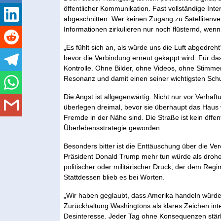
öffentlicher Kommunikation. Fast vollständige I
abgeschnitten. Wer keinen Zugang zu Satellitenverb
Informationen zirkulieren nur noch flüsternd, wen
„Es fühlt sich an, als würde uns die Luft abgedre
bevor die Verbindung erneut gekappt wird. Für das
Kontrolle. Ohne Bilder, ohne Videos, ohne Stimmen 
Resonanz und damit einen seiner wichtigsten Sc
Die Angst ist allgegenwärtig. Nicht nur vor Verh
überlegen dreimal, bevor sie überhaupt das Hau
Fremde in der Nähe sind. Die Straße ist kein öffe
Überlebensstrategie geworden.
Besonders bitter ist die Enttäuschung über die Vere
Präsident Donald Trump mehr tun würde als drohe
politischer oder militärischer Druck, der dem Regim
Stattdessen blieb es bei Worten.
„Wir haben geglaubt, dass Amerika handeln würde“,
Zurückhaltung Washingtons als klares Zeichen inte
Desinteresse. Jeder Tag ohne Konsequenzen stärk