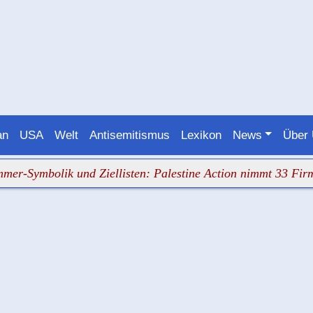
an
USA
Welt
Antisemitismus
Lexikon
News
Über
olik und Ziellisten: Palestine Action nimmt 33 Firmen ins 