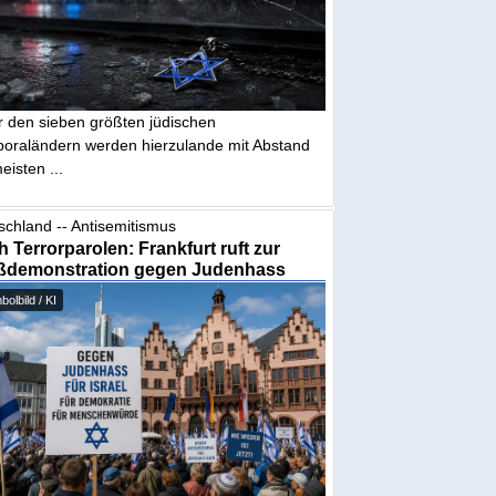
r den sieben größten jüdischen
poraländern werden hierzulande mit Abstand
eisten ...
schland -- Antisemitismus
 Terrorparolen: Frankfurt ruft zur
ßdemonstration gegen Judenhass
olbild / KI