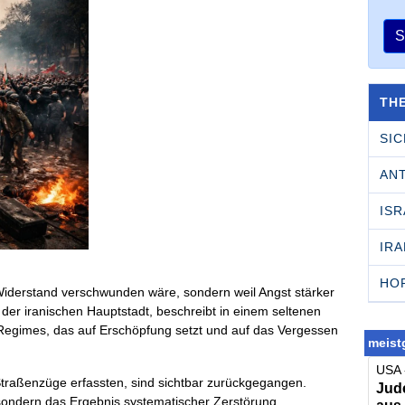
S
TH
SI
AN
ISR
IRA
HO
r Widerstand verschwunden wäre, sondern weil Angst stärker
 der iranischen Hauptstadt, beschreibt in einem seltenen
 Regimes, das auf Erschöpfung setzt und auf das Vergessen
meistg
USA 
Straßenzüge erfassten, sind sichtbar zurückgegangen.
Jude
, sondern das Ergebnis systematischer Zerstörung