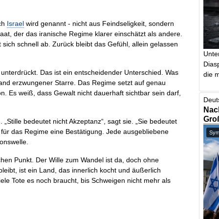
uch
Israel
wird genannt - nicht aus Feindseligkeit, sondern
taat, der das iranische Regime klarer einschätzt als andere.
sich schnell ab. Zurück bleibt das Gefühl, allein gelassen
Unte
Dias
 unterdrückt. Das ist ein entscheidender Unterschied. Was
die m
stand erzwungener Starre. Das Regime setzt auf genau
n. Es weiß, dass Gewalt nicht dauerhaft sichtbar sein darf,
Deut
Nach
Gro
„Stille bedeutet nicht Akzeptanz“, sagt sie. „Sie bedeutet
t für das Regime eine Bestätigung. Jede ausgebliebene
Symb
onswelle.
ichen Punkt. Der Wille zum Wandel ist da, doch ohne
eibt, ist ein Land, das innerlich kocht und äußerlich
viele Tote es noch braucht, bis Schweigen nicht mehr als