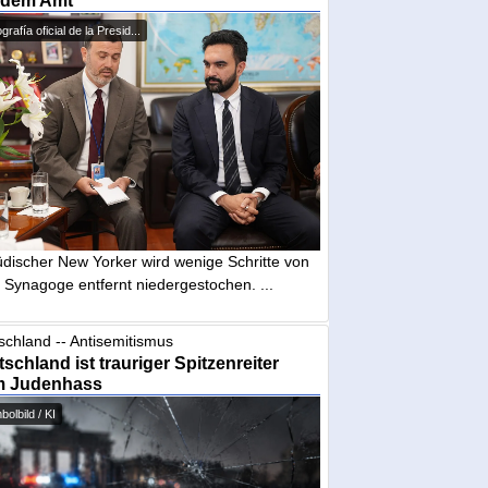
 dem Amt
grafía oficial de la Presid...
üdischer New Yorker wird wenige Schritte von
 Synagoge entfernt niedergestochen. ...
schland -- Antisemitismus
schland ist trauriger Spitzenreiter
m Judenhass
olbild / KI