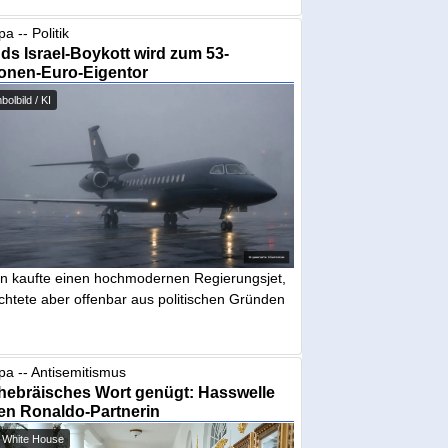
a -- Politik
nds Israel-Boykott wird zum 53-
ionen-Euro-Eigentor
olbild / KI
in kaufte einen hochmodernen Regierungsjet,
chtete aber offenbar aus politischen Gründen
pa -- Antisemitismus
hebräisches Wort genügt: Hasswelle
en Ronaldo-Partnerin
 White House