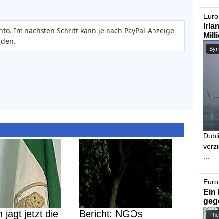
Europ
Irla
nto. Im nächsten Schritt kann je nach PayPal-Anzeige
Mill
rden.
Symb
Dubl
verzi
...
Euro
Ein 
geg
 jagt jetzt die
Bericht: NGOs
The