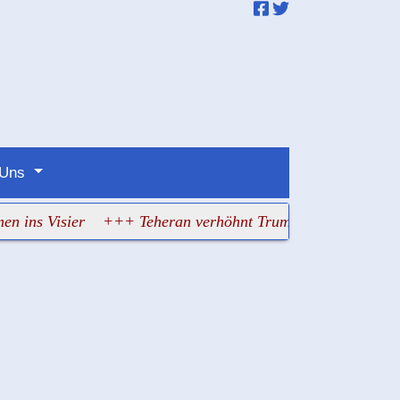
 Uns
Visier
+++ Teheran verhöhnt Trump: Irans Regime erklärt