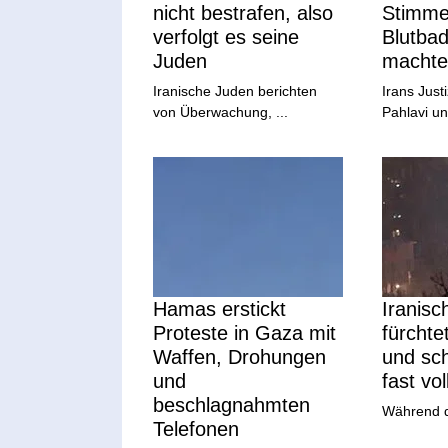
nicht bestrafen, also
Stimmen
verfolgt es seine
Blutbad
Juden
machte
Iranische Juden berichten
Irans Just
von Überwachung, ...
Pahlavi und
Hamas erstickt
Iranis
Proteste in Gaza mit
fürchte
Waffen, Drohungen
und sch
und
fast vo
beschlagnahmten
Während de
Telefonen