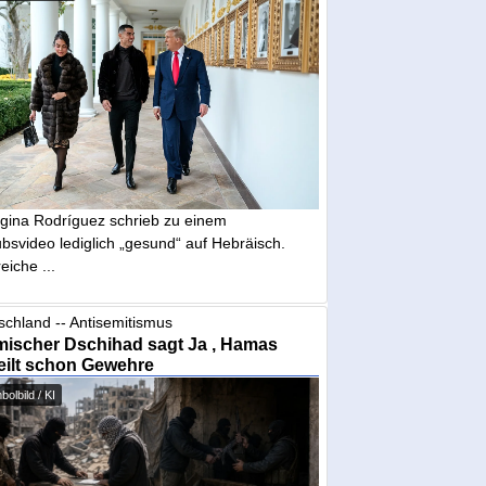
gina Rodríguez schrieb zu einem
bsvideo lediglich „gesund“ auf Hebräisch.
eiche ...
schland -- Antisemitismus
mischer Dschihad sagt Ja , Hamas
eilt schon Gewehre
olbild / KI