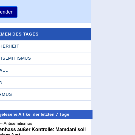
enden
EMEN DES TAGES
CHERHEIT
TISEMITISMUS
AEL
N
RMUS
elesene Artikel der letzten 7 Tage
-- Antisemitismus
nhass außer Kontrolle: Mamdani soll