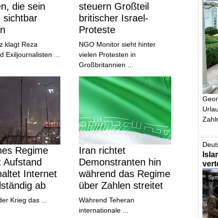
, die sein
steuern Großteil
 sichtbar
britischer Israel-
n
Proteste
iz klagt Reza
NGO Monitor sieht hinter
 Exiljournalisten ...
vielen Protesten in
Großbritannien ...
Geor
Urlau
Zahlr
Deut
ches Regime
Iran richtet
Isla
t Aufstand
Demonstranten hin
vert
altet Internet
während das Regime
Symb
llständig ab
über Zahlen streitet
r Krieg das ...
Während Teheran
internationale ...