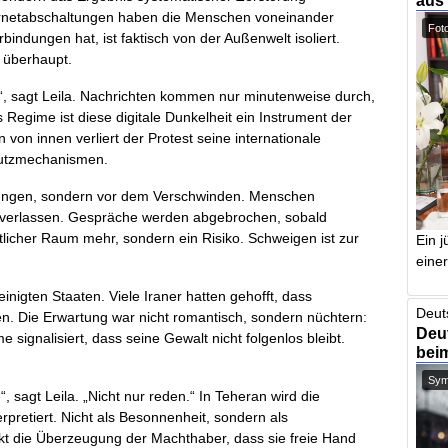
aus
nternetabschaltungen haben die Menschen voneinander
Foto
indungen hat, ist faktisch von der Außenwelt isoliert.
n überhaupt.
ht“, sagt Leila. Nachrichten kommen nur minutenweise durch,
 Regime ist diese digitale Dunkelheit ein Instrument der
von innen verliert der Protest seine internationale
hutzmechanismen.
aftungen, sondern vor dem Verschwinden. Menschen
s verlassen. Gespräche werden abgebrochen, sobald
ntlicher Raum mehr, sondern ein Risiko. Schweigen ist zur
Ein j
einer
inigten Staaten. Viele Iraner hatten gehofft, dass
Deut
n. Die Erwartung war nicht romantisch, sondern nüchtern:
Deut
e signalisiert, dass seine Gewalt nicht folgenlos bleibt.
bei
Symb
 sagt Leila. „Nicht nur reden.“ In Teheran wird die
rpretiert. Nicht als Besonnenheit, sondern als
t die Überzeugung der Machthaber, dass sie freie Hand