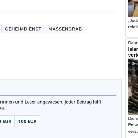
„Jude
relat
GEHEIMDIENST
MASSENGRAB
Deut
Isla
vert
Symb
rinnen und Leser angewiesen. Jeder Beitrag hilft,
en.
Die 
0 EUR
100 EUR
Entw
vers