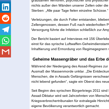
grausamen Verhören, psychischer und physischer 
nichts außer den Wänden unserer Zellen oder die
Sterben: „Alle paar Tage fielen einzelne Schüsse.“
Verletzungen, die durch Folter entstanden, bliebe
Zellengenossen, dessen Fuß nach wiederholten P
Versorgung führte die Infektion schließlich zur Amp
Der Bericht basiert auf Interviews mit 156 Überl
einst für das syrische Luftwaffen-Geheimdienstamt
Inhaftierung und Ermordung von Regimegegnern v
Geheime Massengräber und das Erbe 
Während der Niedergang des Assad-Regimes zur Ver
Ausmaß der Massenmorde unklar. „Die Entdeckung
Menschen, die in Assads Gefängnissen verschwan
nicht lebend gefunden“, sagte ein Oberst des neu
Seit Beginn des syrischen Bürgerkriegs 2011 s
Assad-Diktatur wird seit Jahrzehnten von Mensch
Kriegsverbrechertribunalen für extralegale Hinri
eigene Bevölkerung verantwortlich gemacht.