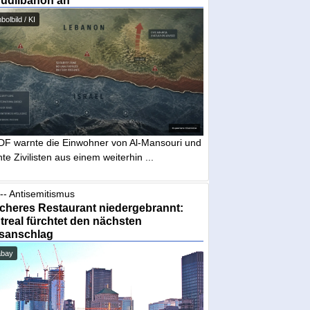
Südlibanon an
olbild / KI
IDF warnte die Einwohner von Al-Mansouri und
te Zivilisten aus einem weiterhin ...
-- Antisemitismus
cheres Restaurant niedergebrannt:
real fürchtet den nächsten
sanschlag
abay