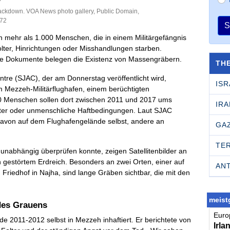
Crackdown. VOA News photo gallery, Public Domain,
372
S
on mehr als 1.000 Menschen, die in einem Militärgefängnis
ter, Hinrichtungen oder Misshandlungen starben.
kte Dokumente belegen die Existenz von Massengräbern.
TH
entre (SJAC), der am Donnerstag veröffentlicht wird,
ISR
Mezzeh-Militärflughafen, einem berüchtigten
0 Menschen sollen dort zwischen 2011 und 2017 ums
IRA
ter oder unmenschliche Haftbedingungen. Laut SJAC
 davon auf dem Flughafengelände selbst, andere an
GA
TE
unabhängig überprüfen konnte, zeigen Satellitenbilder an
gestörtem Erdreich. Besonders an zwei Orten, einer auf
AN
riedhof in Najha, sind lange Gräben sichtbar, die mit den
meistg
des Grauens
Europ
de 2011-2012 selbst in Mezzeh inhaftiert. Er berichtete von
Irla