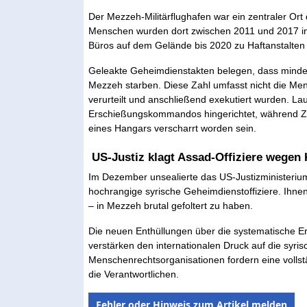
Der Mezzeh-Militärflughafen war ein zentraler Or
Menschen wurden dort zwischen 2011 und 2017 i
Büros auf dem Gelände bis 2020 zu Haftanstalten 
Geleakte Geheimdienstakten belegen, dass mind
Mezzeh starben. Diese Zahl umfasst nicht die Men
verurteilt und anschließend exekutiert wurden. L
Erschießungskommandos hingerichtet, während Zivi
eines Hangars verscharrt worden sein.
US-Justiz klagt Assad-Offiziere wegen
Im Dezember unsealierte das US-Justizministeri
hochrangige syrische Geheimdienstoffiziere. Ihn
– in Mezzeh brutal gefoltert zu haben.
Die neuen Enthüllungen über die systematische
verstärken den internationalen Druck auf die syri
Menschenrechtsorganisationen fordern eine volls
die Verantwortlichen.
Fehler oder Hinweis zum Artikel melden