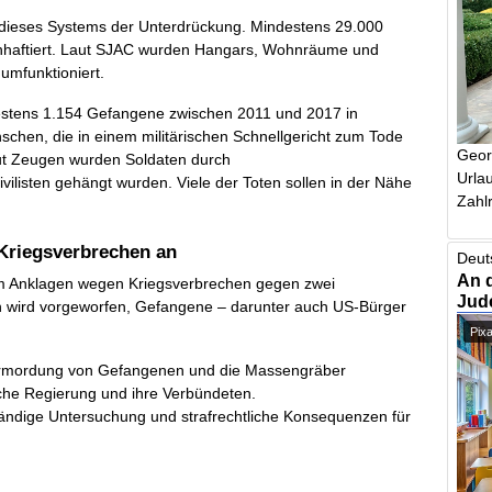
t dieses Systems der Unterdrückung. Mindestens 29.000
nhaftiert. Laut SJAC wurden Hangars, Wohnräume und
umfunktioniert.
estens 1.154 Gefangene zwischen 2011 und 2017 in
schen, die in einem militärischen Schnellgericht zum Tode
Geor
aut Zeugen wurden Soldaten durch
Urlau
listen gehängt wurden. Viele der Toten sollen in der Nähe
Zahlr
 Kriegsverbrechen an
Deut
An 
um Anklagen wegen Kriegsverbrechen gegen zwei
Jud
en wird vorgeworfen, Gefangene – darunter auch US-Bürger
Pix
 Ermordung von Gefangenen und die Massengräber
sche Regierung und ihre Verbündeten.
tändige Untersuchung und strafrechtliche Konsequenzen für