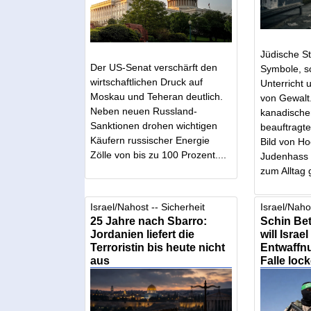
Jüdische S
Der US-Senat verschärft den
Symbole, s
wirtschaftlichen Druck auf
Unterricht 
Moskau und Teheran deutlich.
von Gewalt.
Neben neuen Russland-
kanadische
Sanktionen drohen wichtigen
beauftragte
Käufern russischer Energie
Bild von H
Zölle von bis zu 100 Prozent....
Judenhass f
zum Alltag 
Israel/Nahost -- Sicherheit
Israel/Nahos
25 Jahre nach Sbarro:
Schin Be
Jordanien liefert die
will Israel
Terroristin bis heute nicht
Entwaffnu
aus
Falle loc