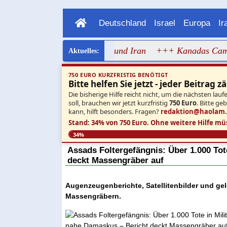
Deutschland
Israel
Europa
Ir
ktionen gegen Russland und Iran
+++ Kanadas Campusprobl
750 EURO KURZFRISTIG BENÖTIGT
Bitte helfen Sie jetzt - jeder Beitrag zä
Die bisherige Hilfe reicht nicht, um die nächsten l
soll, brauchen wir jetzt kurzfristig
750 Euro
. Bitte ge
kann, hilft besonders. Fragen?
redaktion@haolam
Stand: 34% von 750 Euro.
Ohne weitere Hilfe mü
34%
Assads Foltergefängnis: Über 1.000 Tot
deckt Massengräber auf
Augenzeugenberichte, Satellitenbilder und ge
Massengräbern.