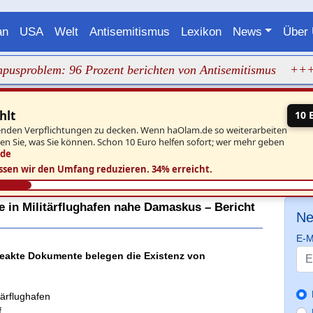
an
USA
Welt
Antisemitismus
Lexikon
News
Über
em: 96 Prozent berichten von Antisemitismus
+++ Terror
hlt
10 
aufenden Verpflichtungen zu decken. Wenn haOlam.de so weiterarbeiten
ben Sie, was Sie können. Schon 10 Euro helfen sofort; wer mehr geben
.de
ssen wir den Umfang reduzieren.
34% erreicht.
e in Militärflughafen nahe Damaskus – Bericht
Ne
E-M
leakte Dokumente belegen die Existenz von