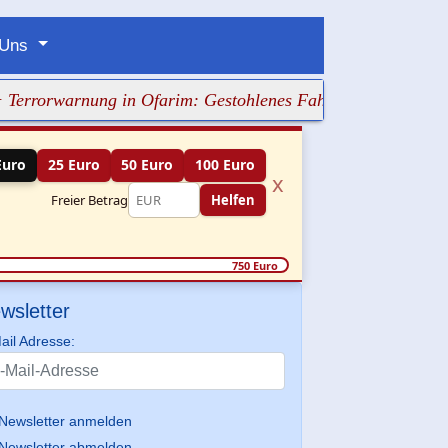
 Uns
warnung in Ofarim: Gestohlenes Fahrzeug löst Fahndung a
Euro
25 Euro
50 Euro
100 Euro
x
Freier Betrag
Helfen
750 Euro
wsletter
ail Adresse:
Newsletter anmelden
Newsletter abmelden