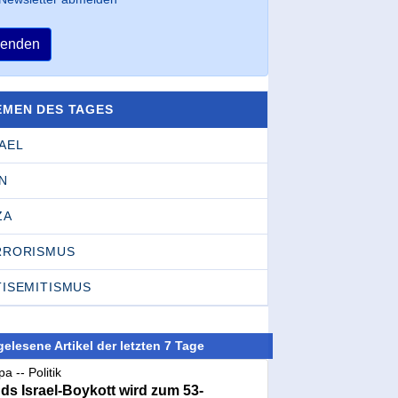
enden
EMEN DES TAGES
AEL
N
ZA
RRORISMUS
TISEMITISMUS
elesene Artikel der letzten 7 Tage
a -- Politik
nds Israel-Boykott wird zum 53-