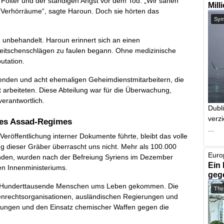
Folter und der ständigen Angst vor dem Tod. „Wir sahen
Mill
 Verhörräume“, sagte Haroun. Doch sie hörten das
Symb
n unbehandelt. Haroun erinnert sich an einen
eitschenschlägen zu faulen begann. Ohne medizinische
utation.
ebenden und acht ehemaligen Geheimdienstmitarbeitern, die
 arbeiteten. Diese Abteilung war für die Überwachung,
erantwortlich.
Dubl
verzi
des Assad-Regimes
...
öffentlichung interner Dokumente führte, bleibt das volle
 dieser Gräber überrascht uns nicht. Mehr als 100.000
Euro
den, wurden nach der Befreiung Syriens im Dezember
Ein 
en Innenministeriums.
geg
ind Hunderttausende Menschen ums Leben gekommen. Die
The
enrechtsorganisationen, ausländischen Regierungen und
chtungen und den Einsatz chemischer Waffen gegen die