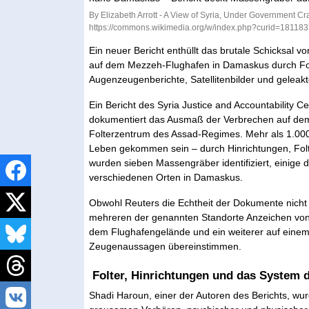
By Elizabeth Arrott - A View of Syria, Under Government 
https://commons.wikimedia.org/w/index.php?curid=18118
Ein neuer Bericht enthüllt das brutale Schicksal v
auf dem Mezzeh-Flughafen in Damaskus durch Fol
Augenzeugenberichte, Satellitenbilder und gelea
Ein Bericht des Syria Justice and Accountability C
dokumentiert das Ausmaß der Verbrechen auf dem 
Folterzentrum des Assad-Regimes. Mehr als 1.00
Leben gekommen sein – durch Hinrichtungen, Fol
wurden sieben Massengräber identifiziert, einige
verschiedenen Orten in Damaskus.
Obwohl Reuters die Echtheit der Dokumente nicht 
mehreren der genannten Standorte Anzeichen von 
dem Flughafengelände und ein weiterer auf einem F
Zeugenaussagen übereinstimmen.
Folter, Hinrichtungen und das System 
Shadi Haroun, einer der Autoren des Berichts, wur