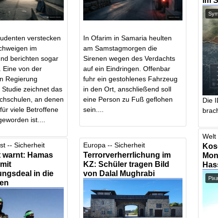
im 
Symb
tudenten verstecken
In Ofarim in Samaria heulten
chweigen im
am Samstagmorgen die
und berichten sogar
Sirenen wegen des Verdachts
 Eine von der
auf ein Eindringen. Offenbar
n Regierung
fuhr ein gestohlenes Fahrzeug
 Studie zeichnet das
in den Ort, anschließend soll
ochschulen, an denen
eine Person zu Fuß geflohen
Die 
ür viele Betroffene
sein....
brach
geworden ist....
Welt 
t -- Sicherheit
Europa -- Sicherheit
Kos
t warnt: Hamas
Terrorverherrlichung im
Mont
 mit
KZ: Schüler tragen Bild
Has
ngsdeal in die
von Dalal Mughrabi
Pix
ken