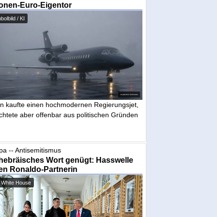
ionen-Euro-Eigentor
olbild / KI
in kaufte einen hochmodernen Regierungsjet,
chtete aber offenbar aus politischen Gründen
pa -- Antisemitismus
hebräisches Wort genügt: Hasswelle
en Ronaldo-Partnerin
 White House