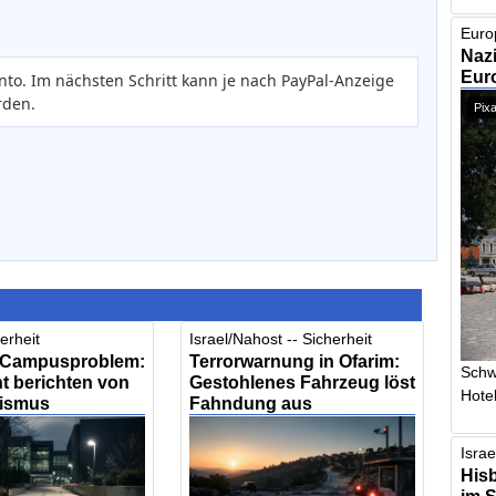
Euro
Nazi
Euro
nto. Im nächsten Schritt kann je nach PayPal-Anzeige
rden.
Pixa
erheit
Israel/Nahost -- Sicherheit
 Campusproblem:
Terrorwarnung in Ofarim:
Schw
t berichten von
Gestohlenes Fahrzeug löst
Hotel
tismus
Fahndung aus
Israe
Hisb