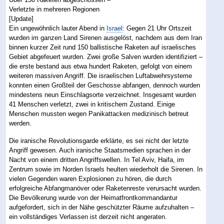
Ein ungewöhnlich lauter Abend in
Israel
: Gegen 21 Uhr Ortszeit
wurden im ganzen Land Sirenen ausgelöst, nachdem aus dem Iran
binnen kurzer Zeit rund 150 ballistische Raketen auf israelisches
Gebiet abgefeuert wurden. Zwei große Salven wurden identifiziert –
die erste bestand aus etwa hundert Raketen, gefolgt von einem
weiteren massiven Angriff. Die israelischen Luftabwehrsysteme
konnten einen Großteil der Geschosse abfangen, dennoch wurden
mindestens neun Einschlagsorte verzeichnet. Insgesamt wurden
41 Menschen verletzt, zwei in kritischem Zustand. Einige
Menschen mussten wegen Panikattacken medizinisch betreut
werden.
Die iranische Revolutionsgarde erklärte, es sei nicht der letzte
Angriff gewesen. Auch iranische Staatsmedien sprachen in der
Nacht von einem dritten Angriffswellen. In Tel Aviv, Haifa, im
Zentrum sowie im Norden Israels heulten wiederholt die Sirenen. In
vielen Gegenden waren Explosionen zu hören, die durch
erfolgreiche Abfangmanöver oder Raketenreste verursacht wurden.
Die Bevölkerung wurde von der Heimatfrontkommandantur
aufgefordert, sich in der Nähe geschützter Räume aufzuhalten –
ein vollständiges Verlassen ist derzeit nicht angeraten.