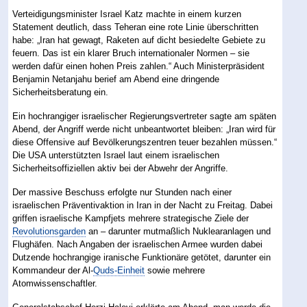
Verteidigungsminister Israel Katz machte in einem kurzen
Statement deutlich, dass Teheran eine rote Linie überschritten
habe: „Iran hat gewagt, Raketen auf dicht besiedelte Gebiete zu
feuern. Das ist ein klarer Bruch internationaler Normen – sie
werden dafür einen hohen Preis zahlen.“ Auch Ministerpräsident
Benjamin Netanjahu berief am Abend eine dringende
Sicherheitsberatung ein.
Ein hochrangiger israelischer Regierungsvertreter sagte am späten
Abend, der Angriff werde nicht unbeantwortet bleiben: „Iran wird für
diese Offensive auf Bevölkerungszentren teuer bezahlen müssen.“
Die USA unterstützten Israel laut einem israelischen
Sicherheitsoffiziellen aktiv bei der Abwehr der Angriffe.
Der massive Beschuss erfolgte nur Stunden nach einer
israelischen Präventivaktion in Iran in der Nacht zu Freitag. Dabei
griffen israelische Kampfjets mehrere strategische Ziele der
Revolutionsgarden
an – darunter mutmaßlich Nuklearanlagen und
Flughäfen. Nach Angaben der israelischen Armee wurden dabei
Dutzende hochrangige iranische Funktionäre getötet, darunter ein
Kommandeur der Al-
Quds-Einheit
sowie mehrere
Atomwissenschaftler.