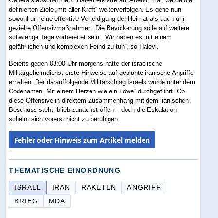
Generalstabschef Herzi Halevi erklärte am Abend, man werde die
definierten Ziele „mit aller Kraft“ weiterverfolgen. Es gehe nun
sowohl um eine effektive Verteidigung der Heimat als auch um
gezielte Offensivmaßnahmen. Die Bevölkerung solle auf weitere
schwierige Tage vorbereitet sein. „Wir haben es mit einem
gefährlichen und komplexen Feind zu tun“, so Halevi.
Bereits gegen 03:00 Uhr morgens hatte der israelische
Militärgeheimdienst erste Hinweise auf geplante iranische Angriffe
erhalten. Der darauffolgende Militärschlag Israels wurde unter dem
Codenamen „Mit einem Herzen wie ein Löwe“ durchgeführt. Ob
diese Offensive in direktem Zusammenhang mit dem iranischen
Beschuss steht, blieb zunächst offen – doch die Eskalation
scheint sich vorerst nicht zu beruhigen.
Fehler oder Hinweis zum Artikel melden
THEMATISCHE EINORDNUNG
ISRAEL
IRAN
RAKETEN
ANGRIFF
KRIEG
MDA