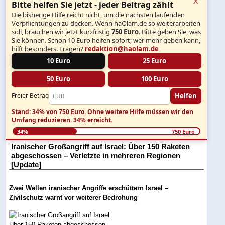
Bitte helfen Sie jetzt - jeder Beitrag zählt
Die bisherige Hilfe reicht nicht, um die nächsten laufenden
Verpflichtungen zu decken. Wenn haOlam.de so weiterarbeiten
soll, brauchen wir jetzt kurzfristig
750 Euro
. Bitte geben Sie, was
Sie können. Schon 10 Euro helfen sofort; wer mehr geben kann,
hilft besonders. Fragen?
redaktion@haolam.de
10 Euro
25 Euro
50 Euro
100 Euro
Helfen
Freier Betrag
Stand: 34% von 750 Euro.
Ohne weitere Hilfe müssen wir den
Umfang reduzieren.
34% erreicht.
34%
750 Euro
Iranischer Großangriff auf Israel: Über 150 Raketen
abgeschossen – Verletzte in mehreren Regionen
[Update]
Zwei Wellen iranischer Angriffe erschüttern Israel –
Zivilschutz warnt vor weiterer Bedrohung