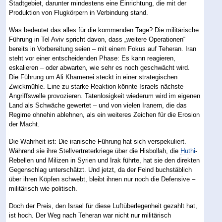
Stadtgebiet, darunter mindestens eine Einrichtung, die mit der
Produktion von Flugkörpern in Verbindung stand.
Was bedeutet das alles für die kommenden Tage? Die militärische
Führung in Tel Aviv spricht davon, dass „weitere Operationen“
bereits in Vorbereitung seien – mit einem Fokus auf Teheran. Iran
steht vor einer entscheidenden Phase: Es kann reagieren,
eskalieren – oder abwarten, wie sehr es noch geschwächt wird.
Die Führung um Ali Khamenei steckt in einer strategischen
Zwickmühle. Eine zu starke Reaktion könnte Israels nächste
Angriffswelle provozieren. Tatenlosigkeit wiederum wird im eigenen
Land als Schwäche gewertet – und von vielen Iranern, die das
Regime ohnehin ablehnen, als ein weiteres Zeichen für die Erosion
der Macht.
Die Wahrheit ist: Die iranische Führung hat sich verspekuliert.
Während sie ihre Stellvertreterkriege über die Hisbollah, die
Huthi
-
Rebellen und Milizen in Syrien und Irak führte, hat sie den direkten
Gegenschlag unterschätzt. Und jetzt, da der Feind buchstäblich
über ihren Köpfen schwebt, bleibt ihnen nur noch die Defensive –
militärisch wie politisch.
Doch der Preis, den Israel für diese Luftüberlegenheit gezahlt hat,
ist hoch. Der Weg nach Teheran war nicht nur militärisch