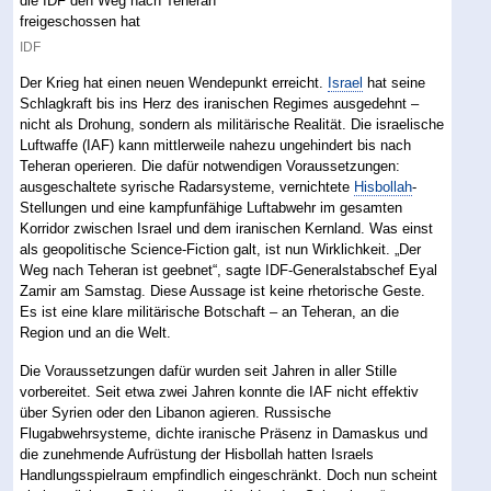
IDF
Der Krieg hat einen neuen Wendepunkt erreicht.
Israel
hat seine
Schlagkraft bis ins Herz des iranischen Regimes ausgedehnt –
nicht als Drohung, sondern als militärische Realität. Die israelische
Luftwaffe (IAF) kann mittlerweile nahezu ungehindert bis nach
Teheran operieren. Die dafür notwendigen Voraussetzungen:
ausgeschaltete syrische Radarsysteme, vernichtete
Hisbollah
-
Stellungen und eine kampfunfähige Luftabwehr im gesamten
Korridor zwischen Israel und dem iranischen Kernland. Was einst
als geopolitische Science-Fiction galt, ist nun Wirklichkeit. „Der
Weg nach Teheran ist geebnet“, sagte IDF-Generalstabschef Eyal
Zamir am Samstag. Diese Aussage ist keine rhetorische Geste.
Es ist eine klare militärische Botschaft – an Teheran, an die
Region und an die Welt.
Die Voraussetzungen dafür wurden seit Jahren in aller Stille
vorbereitet. Seit etwa zwei Jahren konnte die IAF nicht effektiv
über Syrien oder den Libanon agieren. Russische
Flugabwehrsysteme, dichte iranische Präsenz in Damaskus und
die zunehmende Aufrüstung der Hisbollah hatten Israels
Handlungsspielraum empfindlich eingeschränkt. Doch nun scheint