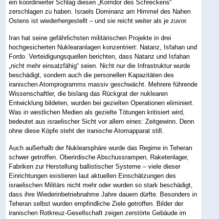
ein koordinierter Schlag diesen „Korridor des Schreckens“
zerschlagen zu haben. Israels Dominanz am Himmel des Nahen
Ostens ist wiederhergestellt – und sie reicht weiter als je zuvor.
Iran hat seine gefährlichsten militärischen Projekte in drei
hochgesicherten Nuklearanlagen konzentriert: Natanz, Isfahan und
Fordo. Verteidigungsquellen berichten, dass Natanz und Isfahan
„nicht mehr einsatzfähig“ seien. Nicht nur die Infrastruktur wurde
beschädigt, sondern auch die personellen Kapazitäten des
iranischen Atomprogramms massiv geschwächt. Mehrere führende
Wissenschaftler, die bislang das Rückgrat der nuklearen
Entwicklung bildeten, wurden bei gezielten Operationen eliminiert.
Was in westlichen Medien als gezielte Tötungen kritisiert wird,
bedeutet aus israelischer Sicht vor allem eines: Zeitgewinn. Denn
ohne diese Köpfe steht der iranische Atomapparat still.
Auch außerhalb der Nuklearsphäre wurde das Regime in Teheran
schwer getroffen. Oberirdische Abschussrampen, Raketenlager,
Fabriken zur Herstellung ballistischer Systeme – viele dieser
Einrichtungen existieren laut aktuellen Einschätzungen des
israelischen Militärs nicht mehr oder wurden so stark beschädigt,
dass ihre Wiederinbetriebnahme Jahre dauern dürfte. Besonders in
Teheran selbst wurden empfindliche Ziele getroffen. Bilder der
iranischen Rotkreuz-Gesellschaft zeigen zerstörte Gebäude im