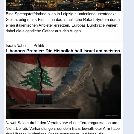
Eine Sprengstoffdrohne blieb in Leipzig stundenlang unentdeckt.
Gleichzeitig muss Fiumicino das israelische Rafael System durch
einen italienischen Anbieter ersetzen. Europas Bürokratie verliert
dabei die eigentliche Gefahr aus den Augen....
Israel/Nahost -- Politik
Libanons Premier: Die Hisbollah half Israel am meisten
Nawaf Salam dreht den Verratsvorwurf der Terrororganisation um.
Nicht Beiruts Verhandlungen, sondern Irans bewaffneter Arm habe