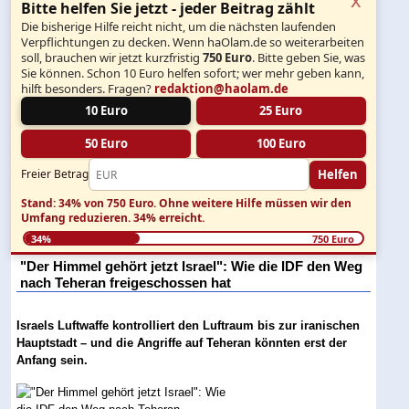
Bitte helfen Sie jetzt - jeder Beitrag zählt
Die bisherige Hilfe reicht nicht, um die nächsten laufenden
Verpflichtungen zu decken. Wenn haOlam.de so weiterarbeiten
soll, brauchen wir jetzt kurzfristig
750 Euro
. Bitte geben Sie, was
Sie können. Schon 10 Euro helfen sofort; wer mehr geben kann,
hilft besonders. Fragen?
redaktion@haolam.de
10 Euro
25 Euro
50 Euro
100 Euro
Helfen
Freier Betrag
Stand: 34% von 750 Euro.
Ohne weitere Hilfe müssen wir den
Umfang reduzieren.
34% erreicht.
34%
750 Euro
"Der Himmel gehört jetzt Israel": Wie die IDF den Weg
nach Teheran freigeschossen hat
Israels Luftwaffe kontrolliert den Luftraum bis zur iranischen
Hauptstadt – und die Angriffe auf Teheran könnten erst der
Anfang sein.