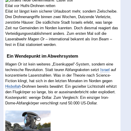
Eilat ist längst kein sicherer Urlaubsort mehr, sondern Zielscheibe.
Drei Drohnenangriffe binnen zwei Wochen, Dutzende Verletzte,
zerstörte Häuser: Die südlichste Stadt Israels erlebt, was lange
Zeit nur Gemeinden im Norden kannten. Doch diesmal reagiert das
Verteidigungsestablishment anders. Zum ersten Mal soll die
Laserabwehr
Magen Or
– international bekannt als
Iron Beam
–
fest in Eilat stationiert werden.
Ein Wendepunkt im Abwehrsystem
Magen Or
ist kein weiteres „Eisenkuppel“-System, sondern eine
technische Revolution. Statt teurer Abfangraketen setzt
Israel
auf
konzentrierte Laserstrahlen. Was in der Theorie nach Science-
Fiction klingt, hat sich in den letzten Monaten im Norden gegen
Hisbollah
-Drohnen bereits bewährt: Ein gezielter Lichtstrahl erhitzt
den Flugkörper so lange, bis er auseinanderbricht oder explodiert.
Kostenpunkt: wenige Dollar. Zum Vergleich: Ein einziger Iron-
Dome-Abfangkörper verschlingt rund 50.000 US-Dollar.