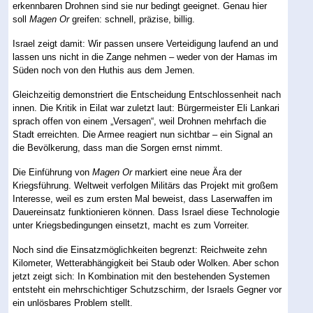
erkennbaren Drohnen sind sie nur bedingt geeignet. Genau hier
soll
Magen Or
greifen: schnell, präzise, billig.
Israel zeigt damit: Wir passen unsere Verteidigung laufend an und
lassen uns nicht in die Zange nehmen – weder von der Hamas im
Süden noch von den Huthis aus dem Jemen.
Gleichzeitig demonstriert die Entscheidung Entschlossenheit nach
innen. Die Kritik in Eilat war zuletzt laut: Bürgermeister Eli Lankari
sprach offen von einem „Versagen“, weil Drohnen mehrfach die
Stadt erreichten. Die Armee reagiert nun sichtbar – ein Signal an
die Bevölkerung, dass man die Sorgen ernst nimmt.
Die Einführung von
Magen Or
markiert eine neue Ära der
Kriegsführung. Weltweit verfolgen Militärs das Projekt mit großem
Interesse, weil es zum ersten Mal beweist, dass Laserwaffen im
Dauereinsatz funktionieren können. Dass Israel diese Technologie
unter Kriegsbedingungen einsetzt, macht es zum Vorreiter.
Noch sind die Einsatzmöglichkeiten begrenzt: Reichweite zehn
Kilometer, Wetterabhängigkeit bei Staub oder Wolken. Aber schon
jetzt zeigt sich: In Kombination mit den bestehenden Systemen
entsteht ein mehrschichtiger Schutzschirm, der Israels Gegner vor
ein unlösbares Problem stellt.