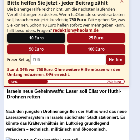
Bitte helfen Sie jetzt - jeder Beitrag zählt
Die bisherige Hilfe reicht nicht, um die nächsten laufenden
Verpflichtungen zu decken. Wenn haOlam.de so weiterarbeiten
soll, brauchen wir jetzt kurzfristig
750 Euro
. Bitte geben Sie, was
Sie können. Schon 10 Euro helfen sofort; wer mehr geben kann,
hilft besonders. Fragen?
redaktion@haolam.de
10 Euro
25 Euro
50 Euro
100 Euro
Helfen
Freier Betrag
Stand: 34% von 750 Euro.
Ohne weitere Hilfe müssen wir den
Umfang reduzieren.
34% erreicht.
34%
750 Euro
Israels neue Geheimwaffe: Laser soll Eilat vor Huthi-
Drohnen retten
Nach den jüngsten Drohnenangriffen der Huthis wird das neue
Laserabwehrsystem in Israels südlichster Stadt stationiert. Es
könnte das Kräfteverhältnis im Luftkrieg grundlegend
verändern – technisch, militärisch und ökonomisch.