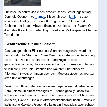
Für Israel bedeutet das einen ökonomischen Befreiungsschlag.
Denn die Gegner – ob
Hamas
, Hisbollah oder
Huthis
– setzen
bewusst auf billige, massenhafte Angriffe mit Raketen und
Drohnen, um Israels Abwehr finanziell zu überlasten.
Magen Or
dreht das Kalkül um: Jeder Angriff wird zum Verlustgeschäft für die
Terroristen.
Schutzschild für die Südfront
Dass ausgerechnet Eilat nun als Standort ausgewählt wurde, ist
kein Zufall. Die Stadt am Roten Meer hat strategische Bedeutung:
Tourismus, Handel, Marinehafen – und zugleich eine
geographische Lage, die sie verwundbar macht. Aus dem Jemen
feuern die Huthis ihre Drohnen und Raketen über hunderte
Kilometer hinweg, oft knapp über dem Meeresspiegel, schwer zu
orten und abzufangen.
Zwei Einschläge in den vergangenen Tagen – einmal neben einem
Hotel, einmal in einem Wohngebiet – haben gezeigt, dass die
bisherigen Systeme nicht ausreichen. Iron Dome ist auf Raketen
optimiert, David’s Sling auf Mittelstreckenbedrohungen, Arrow auf
ballistische Raketen. Gegen die langsam fliegenden, aber schwer