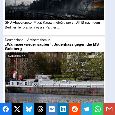
SPD-Abgeordneter Macit Karaahmetoğlu preist DITIB nach dem
Berliner Terroranschlag als Partner ...
Deutschland -- Antisemitismus
„Wannsee wieder sauber“: Judenhass gegen die MS
Goldberg
Symbolbild / KI