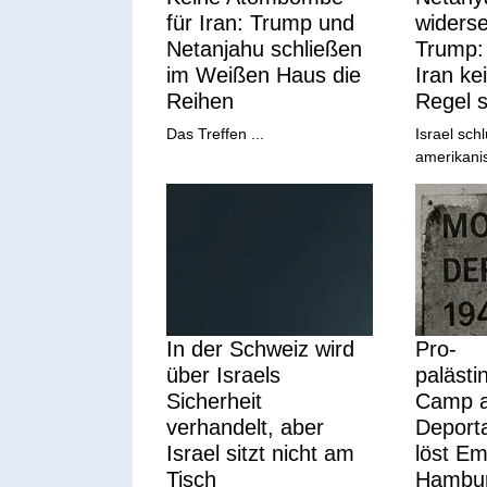
für Iran: Trump und
widerse
Netanjahu schließen
Trump: 
im Weißen Haus die
Iran ke
Reihen
Regel 
Das Treffen ...
Israel schl
amerikanis
In der Schweiz wird
Pro-
über Israels
palästi
Sicherheit
Camp a
verhandelt, aber
Deporta
Israel sitzt nicht am
löst Em
Tisch
Hambur