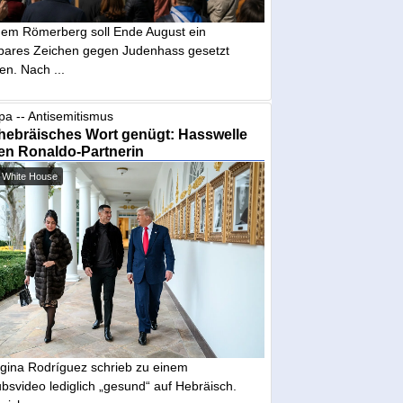
dem Römerberg soll Ende August ein
tbares Zeichen gegen Judenhass gesetzt
en. Nach ...
pa -- Antisemitismus
hebräisches Wort genügt: Hasswelle
en Ronaldo-Partnerin
 White House
gina Rodríguez schrieb zu einem
bsvideo lediglich „gesund“ auf Hebräisch.