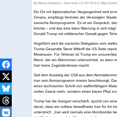
By Alexey Komarov - Own work, CC BY-SA 4.0, https://co
Ein Ort mit diplomatischer Vergangenheit wird ern
Omans, empfängt Vertreter der Vereinigten Staat
iranische Atomprogramm. Es ist ein Gespräch, da
könnte – und das eine klare Warnung in sich trägt
Donald Trump mit militärischer Gewalt gegen Tehe
Angeführt wird die iranische Delegation vom stel
Trump-Gesandte Steve Witkoff die US-Seite repräs
Misstrauen. Für Teheran ist Trump ein unzuverlä
Mann, der ein Abkommen unterschrieb, es dann ein
Iran keine Zugeständnisse macht.
Seit dem Ausstieg der USA aus dem Atomabkommen
Iran sein Atomprogramm massiv beschleunigt. Das 
einen technischen Schritt von waffenfähigem Mater
zivilen Zweck mehr, sondern einen klaren Pfad z
Trump hat die Gangart verschärft, spricht von ein
daran, dass ein nuklear bewaffneter Iran für ihn 
unterstrich: „Iran wird niemals eine Atombombe besi