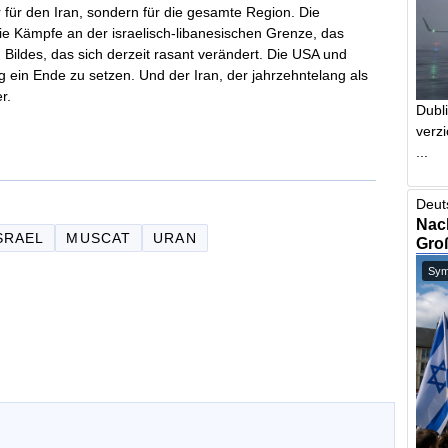
r für den Iran, sondern für die gesamte Region. Die
e Kämpfe an der israelisch-libanesischen Grenze, das
n Bildes, das sich derzeit rasant verändert. Die USA und
g ein Ende zu setzen. Und der Iran, der jahrzehntelang als
r.
Dubl
verzi
...
Deut
Nach
SRAEL
MUSCAT
URAN
Gro
Symb