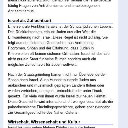
meist nicht auferlegt wird. Genau hier berührt die Israeldebatte
häufig Fragen von Anti-Zionismus und israelbezogenem
Antisemitismus.
Israel als Zufluchtsort
Eine zentrale Funktion Israels ist der Schutz jüdischen Lebens.
Das Rückkehrgesetz erlaubt Juden aus aller Welt die
Einwanderung nach Israel. Diese Regel ist nicht zufällig. Sie
folgt aus der jüdischen Geschichte, aus Vertreibung,
Pogromen, Shoah und der Erfahrung, dass Juden in
Krisenzeiten oft keinen sicheren Ort hatten. Israel ist deshalb
nicht nur ein Staat für seine Bürger, sondern auch ein
möglicher Zufluchtsort für Juden weltweit.
Nach der Staatsgründung kamen nicht nur Überlebende der
Shoah nach Israel. Auch Hunderttausende Juden aus
arabischen und muslimisch geprägten Ländern flohen oder
wurden vertrieben, enteignet, entrechtet oder unter Druck
gesetzt. Für viele von ihnen wurde Israel zur neuen Heimat.
Diese Geschichte wird international oft weniger beachtet als die
palästinensische Flüchtlingsgeschichte, gehört aber zwingend
zur Gesamtgeschichte des Nahen Ostens.
Wirtschaft, Wissenschaft und Kultur
Israel ist trotz seiner kleinen Fläche und schwierigen