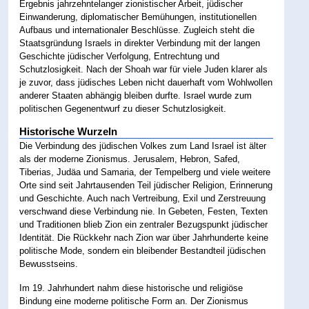
Ergebnis jahrzehntelanger zionistischer Arbeit, jüdischer
Einwanderung, diplomatischer Bemühungen, institutionellen
Aufbaus und internationaler Beschlüsse. Zugleich steht die
Staatsgründung Israels in direkter Verbindung mit der langen
Geschichte jüdischer Verfolgung, Entrechtung und
Schutzlosigkeit. Nach der Shoah war für viele Juden klarer als
je zuvor, dass jüdisches Leben nicht dauerhaft vom Wohlwollen
anderer Staaten abhängig bleiben durfte. Israel wurde zum
politischen Gegenentwurf zu dieser Schutzlosigkeit.
Historische Wurzeln
Die Verbindung des jüdischen Volkes zum Land Israel ist älter
als der moderne Zionismus. Jerusalem, Hebron, Safed,
Tiberias, Judäa und Samaria, der Tempelberg und viele weitere
Orte sind seit Jahrtausenden Teil jüdischer Religion, Erinnerung
und Geschichte. Auch nach Vertreibung, Exil und Zerstreuung
verschwand diese Verbindung nie. In Gebeten, Festen, Texten
und Traditionen blieb Zion ein zentraler Bezugspunkt jüdischer
Identität. Die Rückkehr nach Zion war über Jahrhunderte keine
politische Mode, sondern ein bleibender Bestandteil jüdischen
Bewusstseins.
Im 19. Jahrhundert nahm diese historische und religiöse
Bindung eine moderne politische Form an. Der Zionismus