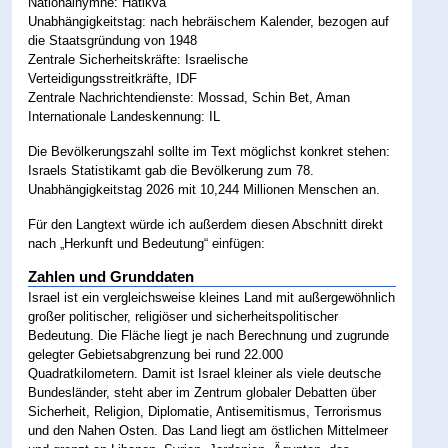
Nationalhymne: Hatikva
Unabhängigkeitstag: nach hebräischem Kalender, bezogen auf
die Staatsgründung von 1948
Zentrale Sicherheitskräfte: Israelische
Verteidigungsstreitkräfte, IDF
Zentrale Nachrichtendienste: Mossad, Schin Bet, Aman
Internationale Landeskennung: IL
Die Bevölkerungszahl sollte im Text möglichst konkret stehen:
Israels Statistikamt gab die Bevölkerung zum 78.
Unabhängigkeitstag 2026 mit 10,244 Millionen Menschen an.
Für den Langtext würde ich außerdem diesen Abschnitt direkt
nach „Herkunft und Bedeutung“ einfügen:
Zahlen und Grunddaten
Israel ist ein vergleichsweise kleines Land mit außergewöhnlich
großer politischer, religiöser und sicherheitspolitischer
Bedeutung. Die Fläche liegt je nach Berechnung und zugrunde
gelegter Gebietsabgrenzung bei rund 22.000
Quadratkilometern. Damit ist Israel kleiner als viele deutsche
Bundesländer, steht aber im Zentrum globaler Debatten über
Sicherheit, Religion, Diplomatie, Antisemitismus, Terrorismus
und den Nahen Osten. Das Land liegt am östlichen Mittelmeer