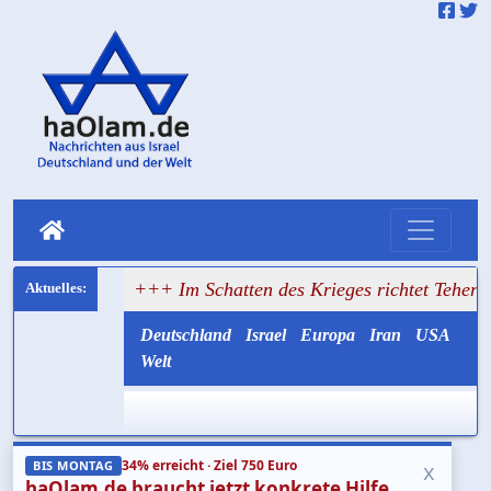
üsten
+++ Im Schatten des Krieges richtet Teheran weiter 
Deutschland
Israel
Europa
Iran
USA
Welt
34% erreicht · Ziel 750 Euro
x
BIS MONTAG
haOlam.de braucht jetzt konkrete Hilfe