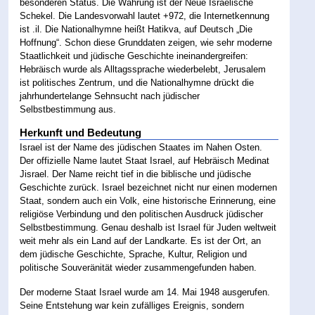
besonderen Status. Die Währung ist der Neue Israelische
Schekel. Die Landesvorwahl lautet +972, die Internetkennung
ist .il. Die Nationalhymne heißt Hatikva, auf Deutsch „Die
Hoffnung“. Schon diese Grunddaten zeigen, wie sehr moderne
Staatlichkeit und jüdische Geschichte ineinandergreifen:
Hebräisch wurde als Alltagssprache wiederbelebt, Jerusalem
ist politisches Zentrum, und die Nationalhymne drückt die
jahrhundertelange Sehnsucht nach jüdischer
Selbstbestimmung aus.
Herkunft und Bedeutung
Israel ist der Name des jüdischen Staates im Nahen Osten.
Der offizielle Name lautet Staat Israel, auf Hebräisch Medinat
Jisrael. Der Name reicht tief in die biblische und jüdische
Geschichte zurück. Israel bezeichnet nicht nur einen modernen
Staat, sondern auch ein Volk, eine historische Erinnerung, eine
religiöse Verbindung und den politischen Ausdruck jüdischer
Selbstbestimmung. Genau deshalb ist Israel für Juden weltweit
weit mehr als ein Land auf der Landkarte. Es ist der Ort, an
dem jüdische Geschichte, Sprache, Kultur, Religion und
politische Souveränität wieder zusammengefunden haben.
Der moderne Staat Israel wurde am 14. Mai 1948 ausgerufen.
Seine Entstehung war kein zufälliges Ereignis, sondern