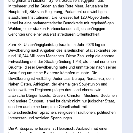
und grenzt an Libanon, Syrien, Jordanien, Ägypten, das
Mittelmeer und im Süden an das Rote Meer. Jerusalem ist
Hauptstadt, Sitz von Regierung, Parlament und wichtigen
staatlichen Institutionen. Die Knesset hat 120 Abgeordnete.
Israel ist eine parlamentarische Demokratie mit regelmäßigen
Wahlen, einer starken Parteienlandschaft, unabhängigen
Gerichten und einer äußerst streitbaren Öffentlichkeit.
Zum 78. Unabhängigkeitstag Israels im Jahr 2026 lag die
Bevölkerung nach Angaben des israelischen Statistikamtes bei
rund 10,244 Millionen Menschen. Diese Zahl zeigt die enorme
Entwicklung seit der Staatsgründung 1948, als Israel nur einen
Bruchteil dieser Bevölkerung hatte und unmittelbar nach seiner
Ausrufung um seine Existenz kämpfen musste. Die
Bevölkerung ist vielfältig: Juden aus Europa, Nordafrika, dem
Nahen Osten, Äthiopien, der ehemaligen Sowjetunion und
vielen weiteren Regionen prägen das Land ebenso wie
arabische Bürger Israels, Drusen, Christen, Muslime, Beduinen
und andere Gruppen. Israel ist damit nicht nur jüdischer Staat,
sondern auch eine komplexe Gesellschaft mit
unterschiedlichen Sprachen, religiösen Traditionen, politischen
Interessen und sozialen Spannungen.
Die Amtssprache Israels ist Hebräisch. Arabisch hat einen