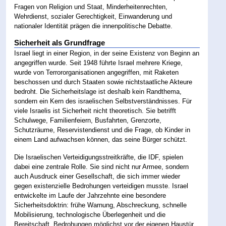
Fragen von Religion und Staat, Minderheitenrechten,
Wehrdienst, sozialer Gerechtigkeit, Einwanderung und
nationaler Identität prägen die innenpolitische Debatte.
Sicherheit als Grundfrage
Israel liegt in einer Region, in der seine Existenz von Beginn an
angegriffen wurde. Seit 1948 führte Israel mehrere Kriege,
wurde von Terrororganisationen angegriffen, mit Raketen
beschossen und durch Staaten sowie nichtstaatliche Akteure
bedroht. Die Sicherheitslage ist deshalb kein Randthema,
sondern ein Kern des israelischen Selbstverständnisses. Für
viele Israelis ist Sicherheit nicht theoretisch. Sie betrifft
Schulwege, Familienfeiern, Busfahrten, Grenzorte,
Schutzräume, Reservistendienst und die Frage, ob Kinder in
einem Land aufwachsen können, das seine Bürger schützt.
Die Israelischen Verteidigungsstreitkräfte, die IDF, spielen
dabei eine zentrale Rolle. Sie sind nicht nur Armee, sondern
auch Ausdruck einer Gesellschaft, die sich immer wieder
gegen existenzielle Bedrohungen verteidigen musste. Israel
entwickelte im Laufe der Jahrzehnte eine besondere
Sicherheitsdoktrin: frühe Warnung, Abschreckung, schnelle
Mobilisierung, technologische Überlegenheit und die
Bereitschaft, Bedrohungen möglichst vor der eigenen Haustür