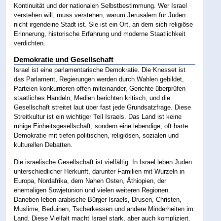
Kontinuität und der nationalen Selbstbestimmung. Wer Israel
verstehen will, muss verstehen, warum Jerusalem für Juden
nicht irgendeine Stadt ist. Sie ist ein Ort, an dem sich religiöse
Erinnerung, historische Erfahrung und moderne Staatlichkeit
verdichten.
Demokratie und Gesellschaft
Israel ist eine parlamentarische Demokratie. Die Knesset ist
das Parlament, Regierungen werden durch Wahlen gebildet,
Parteien konkurrieren offen miteinander, Gerichte überprüfen
staatliches Handeln, Medien berichten kritisch, und die
Gesellschaft streitet laut über fast jede Grundsatzfrage. Diese
Streitkultur ist ein wichtiger Teil Israels. Das Land ist keine
ruhige Einheitsgesellschaft, sondern eine lebendige, oft harte
Demokratie mit tiefen politischen, religiösen, sozialen und
kulturellen Debatten.
Die israelische Gesellschaft ist vielfältig. In Israel leben Juden
unterschiedlicher Herkunft, darunter Familien mit Wurzeln in
Europa, Nordafrika, dem Nahen Osten, Äthiopien, der
ehemaligen Sowjetunion und vielen weiteren Regionen.
Daneben leben arabische Bürger Israels, Drusen, Christen,
Muslime, Beduinen, Tscherkessen und andere Minderheiten im
Land. Diese Vielfalt macht Israel stark, aber auch kompliziert.