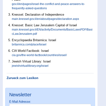
gov.il/en/pages/israel-the-conflict-and-peace-answers-to-
frequently-asked-questions
Knesset: Declaration of Independence
main.knesset.gov.il/en/about/pages/declaration.aspx
Knesset: Basic Law Jerusalem Capital of Israel
main.knesset.gov.il/EN/activity/Documents/BasicLawsPDF/Basi
cLawJerusalem.pdf
Encyclopaedia Britannica: Israel
britannica.com/place/Israel
CIA World Factbook: Israel
cia.gov/the-world-factbook/countries/israel/
Jewish Virtual Library: Israel
jewishvirtuallibrary.org/israel
Zurueck zum Lexikon
Newsletter
E-Mail Adresse: