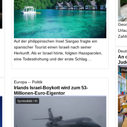
Geor
Urlau
Zahlr
Auf der philippinischen Insel Siargao fragte ein
spanischer Tourist einen Israeli nach seiner
Deut
Herkunft. Als er Israel hörte, folgten Hassparolen,
An 
eine Todesdrohung und der erste Schlag....
Jud
Pix
Europa -- Politik
Irlands Israel-Boykott wird zum 53-
Millionen-Euro-Eigentor
Symbolbild / KI