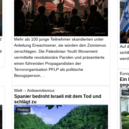
d
Mehr als 100 junge Teilnehmer skandierten unter
Anleitung Erwachsener, sie würden den Zionismus
Auf 
t
zerschlagen. Die Palestinian Youth Movement
sich
vermittelte revolutionäre Parolen und präsentierte
werd
einen führenden Propagandisten der
Terrororganisation PFLP als politische
Euro
Bezugsperson....
Ein 
geg
Welt -- Antisemitismus
The
Spanier bedroht Israeli mit dem Tod und
schlägt zu
Pixabay