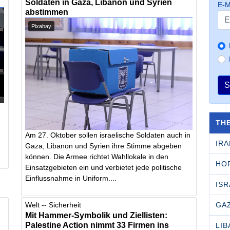
Soldaten in Gaza, Libanon und Syrien
E-M
abstimmen
Pixabay
S
TH
Am 27. Oktober sollen israelische Soldaten auch in
IRA
Gaza, Libanon und Syrien ihre Stimme abgeben
können. Die Armee richtet Wahllokale in den
HO
Einsatzgebieten ein und verbietet jede politische
Einflussnahme in Uniform....
ISR
GA
Welt -- Sicherheit
Mit Hammer-Symbolik und Ziellisten:
Palestine Action nimmt 33 Firmen ins
LI