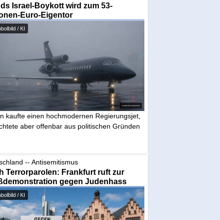
nds Israel-Boykott wird zum 53-
ionen-Euro-Eigentor
olbild / KI
in kaufte einen hochmodernen Regierungsjet,
chtete aber offenbar aus politischen Gründen
schland -- Antisemitismus
 Terrorparolen: Frankfurt ruft zur
ßdemonstration gegen Judenhass
olbild / KI