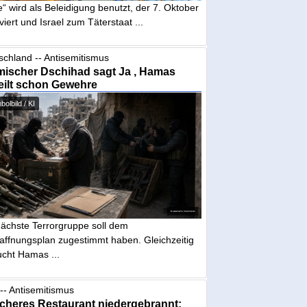
“ wird als Beleidigung benutzt, der 7. Oktober
iviert und Israel zum Täterstaat ...
schland -- Antisemitismus
mischer Dschihad sagt Ja , Hamas
eilt schon Gewehre
olbild / KI
nächste Terrorgruppe soll dem
affnungsplan zugestimmt haben. Gleichzeitig
ucht Hamas ...
-- Antisemitismus
cheres Restaurant niedergebrannt: