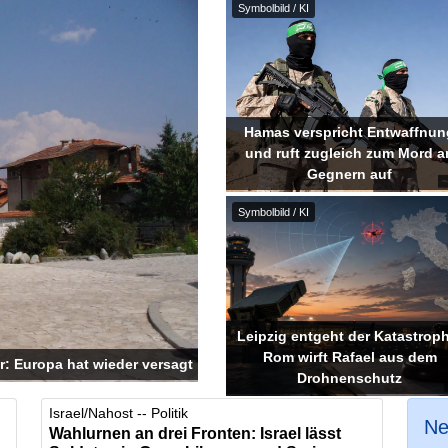
Symbolbild / KI
Hamas verspricht Entwaffnun
und ruft zugleich zum Mord a
Gegnern auf
Symbolbild / KI
Leipzig entgeht der Katastroph
Rom wirft Rafael aus dem
: Europa hat wieder versagt
Drohnenschutz
Israel/Nahost -- Politik
Ne
Wahlurnen an drei Fronten: Israel lässt