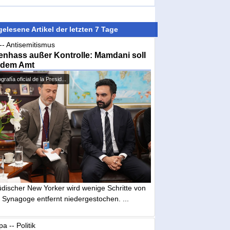
elesene Artikel der letzten 7 Tage
-- Antisemitismus
nhass außer Kontrolle: Mamdani soll
 dem Amt
grafía oficial de la Presid...
üdischer New Yorker wird wenige Schritte von
 Synagoge entfernt niedergestochen. ...
a -- Politik