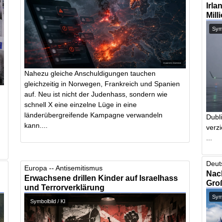
Irla
Mill
Symb
Nahezu gleiche Anschuldigungen tauchen
gleichzeitig in Norwegen, Frankreich und Spanien
auf. Neu ist nicht der Judenhass, sondern wie
schnell X eine einzelne Lüge in eine
länderübergreifende Kampagne verwandeln
Dubl
kann....
verzi
...
Deut
Europa -- Antisemitismus
Nach
Erwachsene drillen Kinder auf Israelhass
Gro
und Terrorverklärung
Symb
Symbolbild / KI