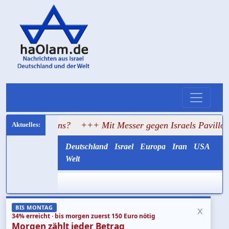
Clans?
+++ Mit Messer gegen Israels Pavillon: Hass errei
Deutschland
Israel
Europa
Iran
USA
Welt
x
BIS MONTAG
34% erreicht · bis morgen zuerst 150 Euro nötig
Morgen zählt jeder Betrag