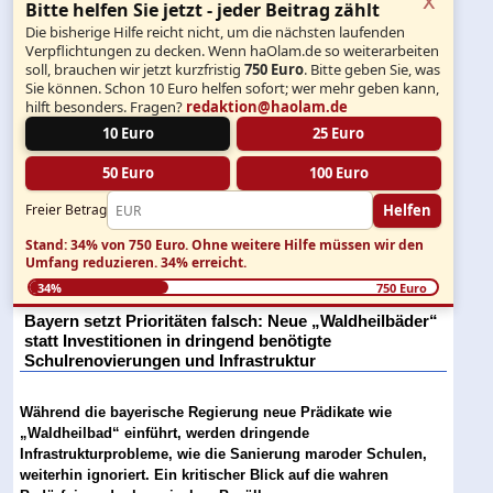
Bitte helfen Sie jetzt - jeder Beitrag zählt
Die bisherige Hilfe reicht nicht, um die nächsten laufenden
Verpflichtungen zu decken. Wenn haOlam.de so weiterarbeiten
soll, brauchen wir jetzt kurzfristig
750 Euro
. Bitte geben Sie, was
Sie können. Schon 10 Euro helfen sofort; wer mehr geben kann,
hilft besonders. Fragen?
redaktion@haolam.de
10 Euro
25 Euro
50 Euro
100 Euro
Helfen
Freier Betrag
Stand: 34% von 750 Euro.
Ohne weitere Hilfe müssen wir den
Umfang reduzieren.
34% erreicht.
34%
750 Euro
Bayern setzt Prioritäten falsch: Neue „Waldheilbäder“
statt Investitionen in dringend benötigte
Schulrenovierungen und Infrastruktur
Während die bayerische Regierung neue Prädikate wie
„Waldheilbad“ einführt, werden dringende
Infrastrukturprobleme, wie die Sanierung maroder Schulen,
weiterhin ignoriert. Ein kritischer Blick auf die wahren