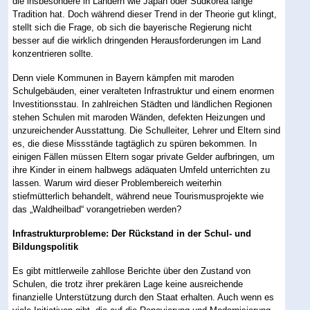
die insbesondere in Ländern wie Japan oder Südkorea lange
Tradition hat. Doch während dieser Trend in der Theorie gut klingt,
stellt sich die Frage, ob sich die bayerische Regierung nicht
besser auf die wirklich dringenden Herausforderungen im Land
konzentrieren sollte.
Denn viele Kommunen in Bayern kämpfen mit maroden
Schulgebäuden, einer veralteten Infrastruktur und einem enormen
Investitionsstau. In zahlreichen Städten und ländlichen Regionen
stehen Schulen mit maroden Wänden, defekten Heizungen und
unzureichender Ausstattung. Die Schulleiter, Lehrer und Eltern sind
es, die diese Missstände tagtäglich zu spüren bekommen. In
einigen Fällen müssen Eltern sogar private Gelder aufbringen, um
ihre Kinder in einem halbwegs adäquaten Umfeld unterrichten zu
lassen. Warum wird dieser Problembereich weiterhin
stiefmütterlich behandelt, während neue Tourismusprojekte wie
das „Waldheilbad“ vorangetrieben werden?
Infrastrukturprobleme: Der Rückstand in der Schul- und
Bildungspolitik
Es gibt mittlerweile zahllose Berichte über den Zustand von
Schulen, die trotz ihrer prekären Lage keine ausreichende
finanzielle Unterstützung durch den Staat erhalten. Auch wenn es