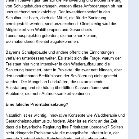
viele Initiativen gibt, die auf die Renovierung und Modernisierung
von Schulgebäuden drängen, werden diese Anforderungen oft nur
unzureichend berücksichtigt. Der Investitionsbedarf in den
Schulbau ist hoch, doch die Mittel, die für die Sanierung
bereitgestellt werden, sind unzureichend. Gleichzeitig wird die
Möglichkeit von Waldtherapien und Gesundheits-
Tourismusprojekten gefördert, die nur einer kleinen,
wohlhabenderen Klientel zugutekommen.
Bayerns Schulgebäude und andere öffentliche Einrichtungen
verfallen unterdessen weiter. Es stellt sich die Frage, warum der
Freistaat hier nicht intensiver in den Wiederaufbau und die
Sanierung investiert, statt in Projekte, die zwar nett klingen, aber
den unmittelbaren Bedürfnissen der Bevölkerung nicht gerecht
werden. Der Mangel an Lehrkräften, die unzureichende
Ausstattung und die häufig überfüllten Klassenräume sind
Probleme, die mehr Aufmerksamkeit verdienen.
Eine falsche Prioritätensetzung?
Natürlich ist es wichtig, innovative Konzepte wie Waldtherapie und
Gesundheitstourismus zu fördern. Aber ist es nicht an der Zeit,
dass die bayerische Regierung ihre Prioritäten überdenkt? Sollten
nicht dringende Probleme wie die mangelhafte Infrastruktur, der
marode Zustand vieler Schulgebäude und die chronische