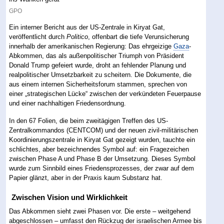
GPO
Ein interner Bericht aus der US-Zentrale in Kiryat Gat,
veröffentlicht durch
Politico
, offenbart die tiefe Verunsicherung
innerhalb der amerikanischen Regierung: Das ehrgeizige
Gaza
-
Abkommen, das als außenpolitischer Triumph von Präsident
Donald Trump gefeiert wurde, droht an fehlender Planung und
realpolitischer Umsetzbarkeit zu scheitern. Die Dokumente, die
aus einem internen Sicherheitsforum stammen, sprechen von
einer „strategischen Lücke“ zwischen der verkündeten Feuerpause
und einer nachhaltigen Friedensordnung.
In den 67 Folien, die beim zweitägigen Treffen des US-
Zentralkommandos (CENTCOM) und der neuen zivil-militärischen
Koordinierungszentrale in Kiryat Gat gezeigt wurden, tauchte ein
schlichtes, aber bezeichnendes Symbol auf: ein Fragezeichen
zwischen Phase A und Phase B der Umsetzung. Dieses Symbol
wurde zum Sinnbild eines Friedensprozesses, der zwar auf dem
Papier glänzt, aber in der Praxis kaum Substanz hat.
Zwischen Vision und Wirklichkeit
Das Abkommen sieht zwei Phasen vor. Die erste – weitgehend
abgeschlossen – umfasst den Rückzug der israelischen Armee bis