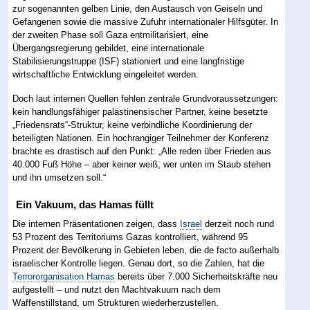
zur sogenannten gelben Linie, den Austausch von Geiseln und
Gefangenen sowie die massive Zufuhr internationaler Hilfsgüter. In
der zweiten Phase soll Gaza entmilitarisiert, eine
Übergangsregierung gebildet, eine internationale
Stabilisierungstruppe (ISF) stationiert und eine langfristige
wirtschaftliche Entwicklung eingeleitet werden.
Doch laut internen Quellen fehlen zentrale Grundvoraussetzungen:
kein handlungsfähiger palästinensischer Partner, keine besetzte
„Friedensrats“-Struktur, keine verbindliche Koordinierung der
beteiligten Nationen. Ein hochrangiger Teilnehmer der Konferenz
brachte es drastisch auf den Punkt: „Alle reden über Frieden aus
40.000 Fuß Höhe – aber keiner weiß, wer unten im Staub stehen
und ihn umsetzen soll.“
Ein Vakuum, das Hamas füllt
Die internen Präsentationen zeigen, dass
Israel
derzeit noch rund
53 Prozent des Territoriums Gazas kontrolliert, während 95
Prozent der Bevölkerung in Gebieten leben, die de facto außerhalb
israelischer Kontrolle liegen. Genau dort, so die Zahlen, hat die
Terrororganisation Hamas
bereits über 7.000 Sicherheitskräfte neu
aufgestellt – und nutzt den Machtvakuum nach dem
Waffenstillstand, um Strukturen wiederherzustellen.