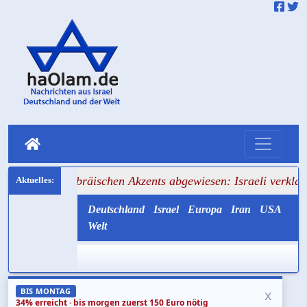
hebräischen Akzents abgewiesen: Israeli verklagt Berliner 
Deutschland
Israel
Europa
Iran
USA
Welt
x
BIS MONTAG
34% erreicht · bis morgen zuerst 150 Euro nötig