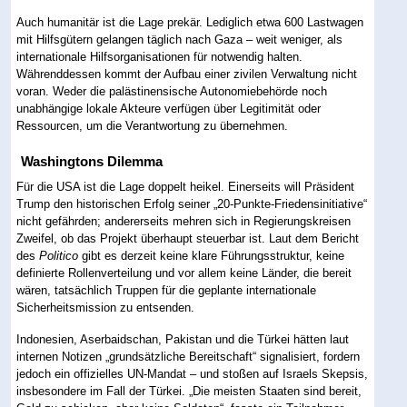
Auch humanitär ist die Lage prekär. Lediglich etwa 600 Lastwagen
mit Hilfsgütern gelangen täglich nach Gaza – weit weniger, als
internationale Hilfsorganisationen für notwendig halten.
Währenddessen kommt der Aufbau einer zivilen Verwaltung nicht
voran. Weder die palästinensische Autonomiebehörde noch
unabhängige lokale Akteure verfügen über Legitimität oder
Ressourcen, um die Verantwortung zu übernehmen.
Washingtons Dilemma
Für die USA ist die Lage doppelt heikel. Einerseits will Präsident
Trump den historischen Erfolg seiner „20-Punkte-Friedensinitiative“
nicht gefährden; andererseits mehren sich in Regierungskreisen
Zweifel, ob das Projekt überhaupt steuerbar ist. Laut dem Bericht
des
Politico
gibt es derzeit keine klare Führungsstruktur, keine
definierte Rollenverteilung und vor allem keine Länder, die bereit
wären, tatsächlich Truppen für die geplante internationale
Sicherheitsmission zu entsenden.
Indonesien, Aserbaidschan, Pakistan und die Türkei hätten laut
internen Notizen „grundsätzliche Bereitschaft“ signalisiert, fordern
jedoch ein offizielles UN-Mandat – und stoßen auf Israels Skepsis,
insbesondere im Fall der Türkei. „Die meisten Staaten sind bereit,