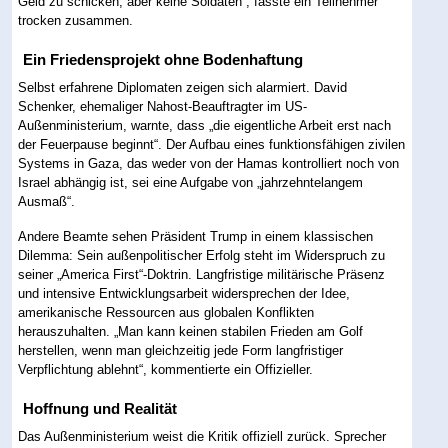
Geld zu schicken, aber keine Soldaten“, fasste ein Teilnehmer
trocken zusammen.
Ein Friedensprojekt ohne Bodenhaftung
Selbst erfahrene Diplomaten zeigen sich alarmiert. David
Schenker, ehemaliger Nahost-Beauftragter im US-
Außenministerium, warnte, dass „die eigentliche Arbeit erst nach
der Feuerpause beginnt“. Der Aufbau eines funktionsfähigen zivilen
Systems in Gaza, das weder von der Hamas kontrolliert noch von
Israel abhängig ist, sei eine Aufgabe von „jahrzehntelangem
Ausmaß“.
Andere Beamte sehen Präsident Trump in einem klassischen
Dilemma: Sein außenpolitischer Erfolg steht im Widerspruch zu
seiner „America First“-Doktrin. Langfristige militärische Präsenz
und intensive Entwicklungsarbeit widersprechen der Idee,
amerikanische Ressourcen aus globalen Konflikten
herauszuhalten. „Man kann keinen stabilen Frieden am Golf
herstellen, wenn man gleichzeitig jede Form langfristiger
Verpflichtung ablehnt“, kommentierte ein Offizieller.
Hoffnung und Realität
Das Außenministerium weist die Kritik offiziell zurück. Sprecher