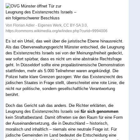
Von Florian Adler - Eigenes Werk, CC BY-SA 3.0,
https://commons.wikimedia.org/w/index.php?curid=9994006
Es ist ein Urteil, das weit über die juristische Ebene hinausreicht.
Als das Oberverwaltungsgericht Münster entschied, die Leugnung
des Existenzrechts Israels sei von der Meinungsfreiheit gedeckt,
war sofort spürbar, dass es nicht um eine abstrakte Rechtsfrage
geht. In Düsseldorf sollte eine propalästinensische Demonstration
stattfinden, mehr als 5.000 Teilnehmer waren angekündigt. Die
Polizei hatte klare Grenzen gezogen: Wer das Existenzrecht des
jüdischen Staates in Frage stellt, überschreitet eine rote Linie, die
nicht nur politische, sondern gesellschaftliche Verantwortung
berührt.
Doch das Gericht sah das anders. Die Richter erklärten, die
Leugnung des Existenzrechts Israels sei
für sich genommen
kein Straftatbestand. Damit öffneten sie den Raum für eine Form
der Auseinandersetzung, die in Deutschland – historisch,
moralisch und inhaltlich – niemals eine neutrale Frage ist. Für
jüdische Gemeinden im Land bedeutet die Entscheidung eine