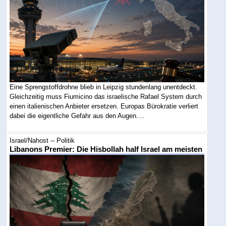
Eine Sprengstoffdrohne blieb in Leipzig stundenlang unentdeckt.
Gleichzeitig muss Fiumicino das israelische Rafael System durch
einen italienischen Anbieter ersetzen. Europas Bürokratie verliert
dabei die eigentliche Gefahr aus den Augen....
Israel/Nahost -- Politik
Libanons Premier: Die Hisbollah half Israel am meisten