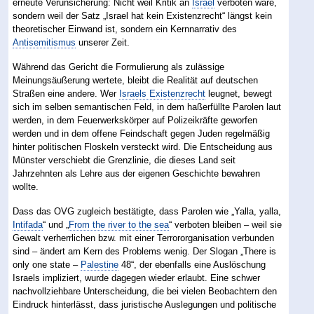
erneute Verunsicherung: Nicht weil Kritik an
Israel
verboten wäre,
sondern weil der Satz „Israel hat kein Existenzrecht“ längst kein
theoretischer Einwand ist, sondern ein Kernnarrativ des
Antisemitismus
unserer Zeit.
Während das Gericht die Formulierung als zulässige
Meinungsäußerung wertete, bleibt die Realität auf deutschen
Straßen eine andere. Wer
Israels Existenzrecht
leugnet, bewegt
sich im selben semantischen Feld, in dem haßerfüllte Parolen laut
werden, in dem Feuerwerkskörper auf Polizeikräfte geworfen
werden und in dem offene Feindschaft gegen Juden regelmäßig
hinter politischen Floskeln versteckt wird. Die Entscheidung aus
Münster verschiebt die Grenzlinie, die dieses Land seit
Jahrzehnten als Lehre aus der eigenen Geschichte bewahren
wollte.
Dass das OVG zugleich bestätigte, dass Parolen wie „Yalla, yalla,
Intifada
“ und „
From the river to the sea
“ verboten bleiben – weil sie
Gewalt verherrlichen bzw. mit einer Terrororganisation verbunden
sind – ändert am Kern des Problems wenig. Der Slogan „There is
only one state –
Palestine
48“, der ebenfalls eine Auslöschung
Israels impliziert, wurde dagegen wieder erlaubt. Eine schwer
nachvollziehbare Unterscheidung, die bei vielen Beobachtern den
Eindruck hinterlässt, dass juristische Auslegungen und politische