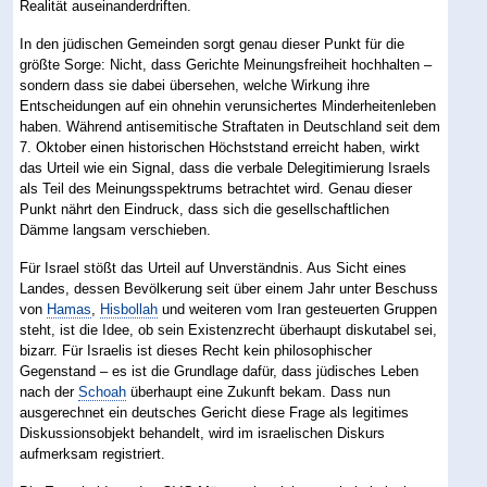
Realität auseinanderdriften.
In den jüdischen Gemeinden sorgt genau dieser Punkt für die
größte Sorge: Nicht, dass Gerichte Meinungsfreiheit hochhalten –
sondern dass sie dabei übersehen, welche Wirkung ihre
Entscheidungen auf ein ohnehin verunsichertes Minderheitenleben
haben. Während antisemitische Straftaten in Deutschland seit dem
7. Oktober einen historischen Höchststand erreicht haben, wirkt
das Urteil wie ein Signal, dass die verbale Delegitimierung Israels
als Teil des Meinungsspektrums betrachtet wird. Genau dieser
Punkt nährt den Eindruck, dass sich die gesellschaftlichen
Dämme langsam verschieben.
Für Israel stößt das Urteil auf Unverständnis. Aus Sicht eines
Landes, dessen Bevölkerung seit über einem Jahr unter Beschuss
von
Hamas
,
Hisbollah
und weiteren vom Iran gesteuerten Gruppen
steht, ist die Idee, ob sein Existenzrecht überhaupt diskutabel sei,
bizarr. Für Israelis ist dieses Recht kein philosophischer
Gegenstand – es ist die Grundlage dafür, dass jüdisches Leben
nach der
Schoah
überhaupt eine Zukunft bekam. Dass nun
ausgerechnet ein deutsches Gericht diese Frage als legitimes
Diskussionsobjekt behandelt, wird im israelischen Diskurs
aufmerksam registriert.