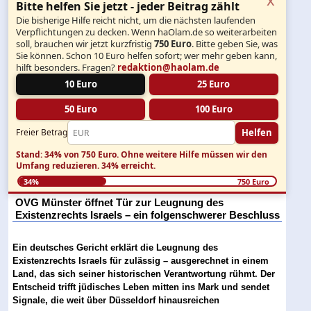
Bitte helfen Sie jetzt - jeder Beitrag zählt
Die bisherige Hilfe reicht nicht, um die nächsten laufenden
Verpflichtungen zu decken. Wenn haOlam.de so weiterarbeiten
soll, brauchen wir jetzt kurzfristig
750 Euro
. Bitte geben Sie, was
Sie können. Schon 10 Euro helfen sofort; wer mehr geben kann,
hilft besonders. Fragen?
redaktion@haolam.de
10 Euro
25 Euro
50 Euro
100 Euro
Helfen
Freier Betrag
Stand: 34% von 750 Euro.
Ohne weitere Hilfe müssen wir den
Umfang reduzieren.
34% erreicht.
34%
750 Euro
OVG Münster öffnet Tür zur Leugnung des
Existenzrechts Israels – ein folgenschwerer Beschluss
Ein deutsches Gericht erklärt die Leugnung des
Existenzrechts Israels für zulässig – ausgerechnet in einem
Land, das sich seiner historischen Verantwortung rühmt. Der
Entscheid trifft jüdisches Leben mitten ins Mark und sendet
Signale, die weit über Düsseldorf hinausreichen