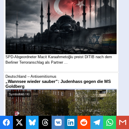
SPD-Abgeordneter Macit Karaahmetoğlu preist DITIB nach dem
Berliner Terroranschlag als Partner ...
Deutschland -- Antisemitismus
„Wannsee wieder sauber“: Judenhass gegen die MS
Goldberg
Symbolbild / KI