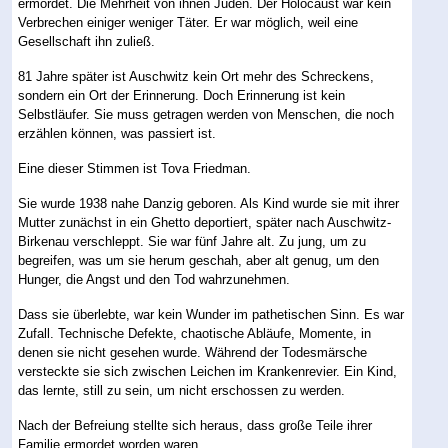
ermordet. Die Mehrheit von ihnen Juden. Der Holocaust war kein
Verbrechen einiger weniger Täter. Er war möglich, weil eine
Gesellschaft ihn zuließ.
81 Jahre später ist Auschwitz kein Ort mehr des Schreckens,
sondern ein Ort der Erinnerung. Doch Erinnerung ist kein
Selbstläufer. Sie muss getragen werden von Menschen, die noch
erzählen können, was passiert ist.
Eine dieser Stimmen ist Tova Friedman.
Sie wurde 1938 nahe Danzig geboren. Als Kind wurde sie mit ihrer
Mutter zunächst in ein Ghetto deportiert, später nach Auschwitz-
Birkenau verschleppt. Sie war fünf Jahre alt. Zu jung, um zu
begreifen, was um sie herum geschah, aber alt genug, um den
Hunger, die Angst und den Tod wahrzunehmen.
Dass sie überlebte, war kein Wunder im pathetischen Sinn. Es war
Zufall. Technische Defekte, chaotische Abläufe, Momente, in
denen sie nicht gesehen wurde. Während der Todesmärsche
versteckte sie sich zwischen Leichen im Krankenrevier. Ein Kind,
das lernte, still zu sein, um nicht erschossen zu werden.
Nach der Befreiung stellte sich heraus, dass große Teile ihrer
Familie ermordet worden waren.