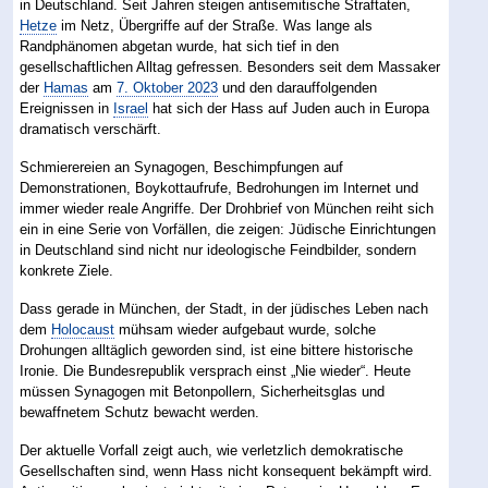
in Deutschland. Seit Jahren steigen antisemitische Straftaten,
Hetze
im Netz, Übergriffe auf der Straße. Was lange als
Randphänomen abgetan wurde, hat sich tief in den
gesellschaftlichen Alltag gefressen. Besonders seit dem Massaker
der
Hamas
am
7. Oktober 2023
und den darauffolgenden
Ereignissen in
Israel
hat sich der Hass auf Juden auch in Europa
dramatisch verschärft.
Schmierereien an Synagogen, Beschimpfungen auf
Demonstrationen, Boykottaufrufe, Bedrohungen im Internet und
immer wieder reale Angriffe. Der Drohbrief von München reiht sich
ein in eine Serie von Vorfällen, die zeigen: Jüdische Einrichtungen
in Deutschland sind nicht nur ideologische Feindbilder, sondern
konkrete Ziele.
Dass gerade in München, der Stadt, in der jüdisches Leben nach
dem
Holocaust
mühsam wieder aufgebaut wurde, solche
Drohungen alltäglich geworden sind, ist eine bittere historische
Ironie. Die Bundesrepublik versprach einst „Nie wieder“. Heute
müssen Synagogen mit Betonpollern, Sicherheitsglas und
bewaffnetem Schutz bewacht werden.
Der aktuelle Vorfall zeigt auch, wie verletzlich demokratische
Gesellschaften sind, wenn Hass nicht konsequent bekämpft wird.