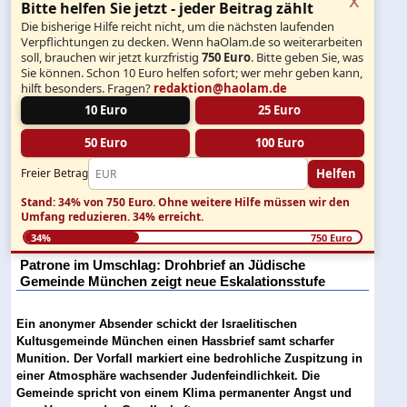
Bitte helfen Sie jetzt - jeder Beitrag zählt
Die bisherige Hilfe reicht nicht, um die nächsten laufenden
Verpflichtungen zu decken. Wenn haOlam.de so weiterarbeiten
soll, brauchen wir jetzt kurzfristig
750 Euro
. Bitte geben Sie, was
Sie können. Schon 10 Euro helfen sofort; wer mehr geben kann,
hilft besonders. Fragen?
redaktion@haolam.de
10 Euro
25 Euro
50 Euro
100 Euro
Helfen
Freier Betrag
Stand: 34% von 750 Euro.
Ohne weitere Hilfe müssen wir den
Umfang reduzieren.
34% erreicht.
34%
750 Euro
Patrone im Umschlag: Drohbrief an Jüdische
Gemeinde München zeigt neue Eskalationsstufe
Ein anonymer Absender schickt der Israelitischen
Kultusgemeinde München einen Hassbrief samt scharfer
Munition. Der Vorfall markiert eine bedrohliche Zuspitzung in
einer Atmosphäre wachsender Judenfeindlichkeit. Die
Gemeinde spricht von einem Klima permanenter Angst und