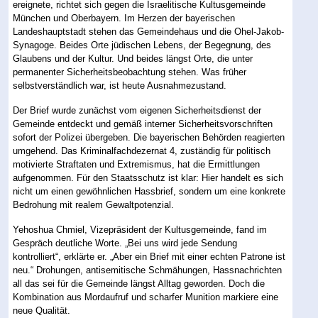
ereignete, richtet sich gegen die Israelitische Kultusgemeinde
München und Oberbayern. Im Herzen der bayerischen
Landeshauptstadt stehen das Gemeindehaus und die Ohel-Jakob-
Synagoge. Beides Orte jüdischen Lebens, der Begegnung, des
Glaubens und der Kultur. Und beides längst Orte, die unter
permanenter Sicherheitsbeobachtung stehen. Was früher
selbstverständlich war, ist heute Ausnahmezustand.
Der Brief wurde zunächst vom eigenen Sicherheitsdienst der
Gemeinde entdeckt und gemäß interner Sicherheitsvorschriften
sofort der Polizei übergeben. Die bayerischen Behörden reagierten
umgehend. Das Kriminalfachdezernat 4, zuständig für politisch
motivierte Straftaten und Extremismus, hat die Ermittlungen
aufgenommen. Für den Staatsschutz ist klar: Hier handelt es sich
nicht um einen gewöhnlichen Hassbrief, sondern um eine konkrete
Bedrohung mit realem Gewaltpotenzial.
Yehoshua Chmiel, Vizepräsident der Kultusgemeinde, fand im
Gespräch deutliche Worte. „Bei uns wird jede Sendung
kontrolliert“, erklärte er. „Aber ein Brief mit einer echten Patrone ist
neu.“ Drohungen, antisemitische Schmähungen, Hassnachrichten
all das sei für die Gemeinde längst Alltag geworden. Doch die
Kombination aus Mordaufruf und scharfer Munition markiere eine
neue Qualität.