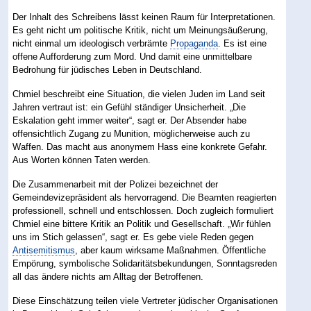
Der Inhalt des Schreibens lässt keinen Raum für Interpretationen.
Es geht nicht um politische Kritik, nicht um Meinungsäußerung,
nicht einmal um ideologisch verbrämte
Propaganda
. Es ist eine
offene Aufforderung zum Mord. Und damit eine unmittelbare
Bedrohung für jüdisches Leben in Deutschland.
Chmiel beschreibt eine Situation, die vielen Juden im Land seit
Jahren vertraut ist: ein Gefühl ständiger Unsicherheit. „Die
Eskalation geht immer weiter“, sagt er. Der Absender habe
offensichtlich Zugang zu Munition, möglicherweise auch zu
Waffen. Das macht aus anonymem Hass eine konkrete Gefahr.
Aus Worten können Taten werden.
Die Zusammenarbeit mit der Polizei bezeichnet der
Gemeindevizepräsident als hervorragend. Die Beamten reagierten
professionell, schnell und entschlossen. Doch zugleich formuliert
Chmiel eine bittere Kritik an Politik und Gesellschaft. „Wir fühlen
uns im Stich gelassen“, sagt er. Es gebe viele Reden gegen
Antisemitismus
, aber kaum wirksame Maßnahmen. Öffentliche
Empörung, symbolische Solidaritätsbekundungen, Sonntagsreden
all das ändere nichts am Alltag der Betroffenen.
Diese Einschätzung teilen viele Vertreter jüdischer Organisationen