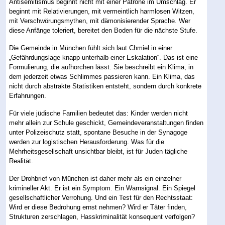
Antisemitismus beginnt nicht mit einer Patrone im Umschlag. Er
beginnt mit Relativierungen, mit vermeintlich harmlosen Witzen,
mit Verschwörungsmythen, mit dämonisierender Sprache. Wer
diese Anfänge toleriert, bereitet den Boden für die nächste Stufe.
Die Gemeinde in München fühlt sich laut Chmiel in einer
„Gefährdungslage knapp unterhalb einer Eskalation“. Das ist eine
Formulierung, die aufhorchen lässt. Sie beschreibt ein Klima, in
dem jederzeit etwas Schlimmes passieren kann. Ein Klima, das
nicht durch abstrakte Statistiken entsteht, sondern durch konkrete
Erfahrungen.
Für viele jüdische Familien bedeutet das: Kinder werden nicht
mehr allein zur Schule geschickt, Gemeindeveranstaltungen finden
unter Polizeischutz statt, spontane Besuche in der Synagoge
werden zur logistischen Herausforderung. Was für die
Mehrheitsgesellschaft unsichtbar bleibt, ist für Juden tägliche
Realität.
Der Drohbrief von München ist daher mehr als ein einzelner
krimineller Akt. Er ist ein Symptom. Ein Warnsignal. Ein Spiegel
gesellschaftlicher Verrohung. Und ein Test für den Rechtsstaat:
Wird er diese Bedrohung ernst nehmen? Wird er Täter finden,
Strukturen zerschlagen, Hasskriminalität konsequent verfolgen?