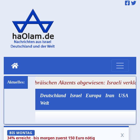
ebräischen Akzents abgewiesen: Israeli verklagt Berliner R
Deutschland
Israel
Europa
Iran
USA
Welt
x
BIS MONTAG
34% erreicht · bis morgen zuerst 150 Euro nötig