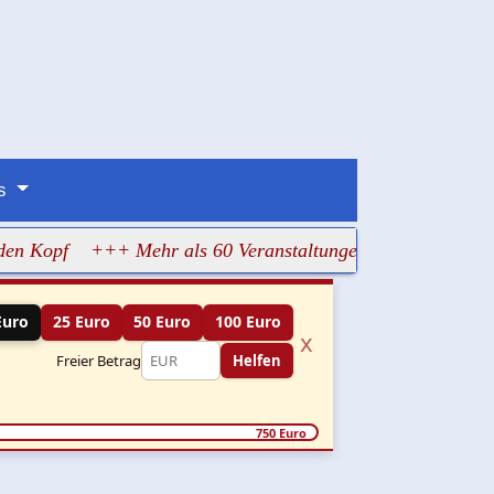
ns
en Kopf
+++ Mehr als 60 Veranstaltungen machen jüdische
Euro
25 Euro
50 Euro
100 Euro
x
Freier Betrag
Helfen
750 Euro