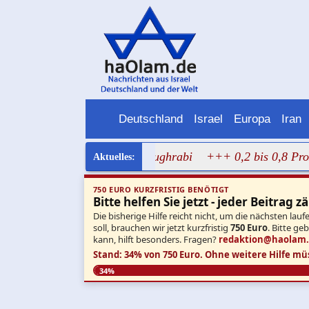
Deutschland
Israel
Europa
Iran
üler tragen Bild von Dalal Mughrabi
+++ 0,2 bis 0,8 Pro
750 EURO KURZFRISTIG BENÖTIGT
Bitte helfen Sie jetzt - jeder Beitrag zä
Die bisherige Hilfe reicht nicht, um die nächsten l
soll, brauchen wir jetzt kurzfristig
750 Euro
. Bitte ge
kann, hilft besonders. Fragen?
redaktion@haolam
Stand: 34% von 750 Euro.
Ohne weitere Hilfe mü
34%