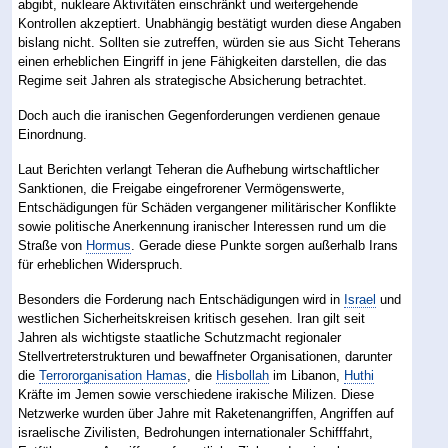
abgibt, nukleare Aktivitäten einschränkt und weitergehende
Kontrollen akzeptiert. Unabhängig bestätigt wurden diese Angaben
bislang nicht. Sollten sie zutreffen, würden sie aus Sicht Teherans
einen erheblichen Eingriff in jene Fähigkeiten darstellen, die das
Regime seit Jahren als strategische Absicherung betrachtet.
Doch auch die iranischen Gegenforderungen verdienen genaue
Einordnung.
Laut Berichten verlangt Teheran die Aufhebung wirtschaftlicher
Sanktionen, die Freigabe eingefrorener Vermögenswerte,
Entschädigungen für Schäden vergangener militärischer Konflikte
sowie politische Anerkennung iranischer Interessen rund um die
Straße von
Hormus
. Gerade diese Punkte sorgen außerhalb Irans
für erheblichen Widerspruch.
Besonders die Forderung nach Entschädigungen wird in
Israel
und
westlichen Sicherheitskreisen kritisch gesehen. Iran gilt seit
Jahren als wichtigste staatliche Schutzmacht regionaler
Stellvertreterstrukturen und bewaffneter Organisationen, darunter
die
Terrororganisation Hamas
, die
Hisbollah
im Libanon,
Huthi
Kräfte im Jemen sowie verschiedene irakische Milizen. Diese
Netzwerke wurden über Jahre mit Raketenangriffen, Angriffen auf
israelische Zivilisten, Bedrohungen internationaler Schifffahrt,