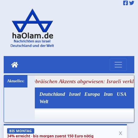
hebräischen Akzents abgewiesen: Israeli verklagt Berliner 
Deutschland
Israel
Europa
Iran
USA
Welt
x
BIS MONTAG
34% erreicht · bis morgen zuerst 150 Euro nötig