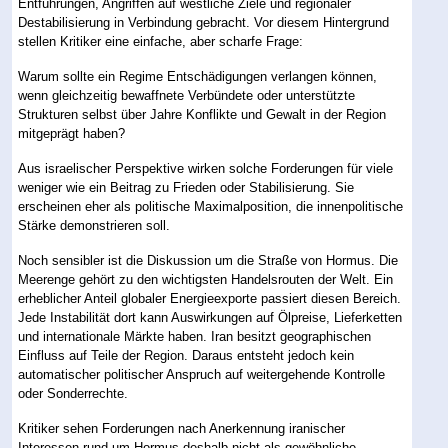
Entführungen, Angriffen auf westliche Ziele und regionaler
Destabilisierung in Verbindung gebracht. Vor diesem Hintergrund
stellen Kritiker eine einfache, aber scharfe Frage:
Warum sollte ein Regime Entschädigungen verlangen können,
wenn gleichzeitig bewaffnete Verbündete oder unterstützte
Strukturen selbst über Jahre Konflikte und Gewalt in der Region
mitgeprägt haben?
Aus israelischer Perspektive wirken solche Forderungen für viele
weniger wie ein Beitrag zu Frieden oder Stabilisierung. Sie
erscheinen eher als politische Maximalposition, die innenpolitische
Stärke demonstrieren soll.
Noch sensibler ist die Diskussion um die Straße von Hormus. Die
Meerenge gehört zu den wichtigsten Handelsrouten der Welt. Ein
erheblicher Anteil globaler Energieexporte passiert diesen Bereich.
Jede Instabilität dort kann Auswirkungen auf Ölpreise, Lieferketten
und internationale Märkte haben. Iran besitzt geographischen
Einfluss auf Teile der Region. Daraus entsteht jedoch kein
automatischer politischer Anspruch auf weitergehende Kontrolle
oder Sonderrechte.
Kritiker sehen Forderungen nach Anerkennung iranischer
Interessen rund um Hormus deshalb nicht als gewöhnliche