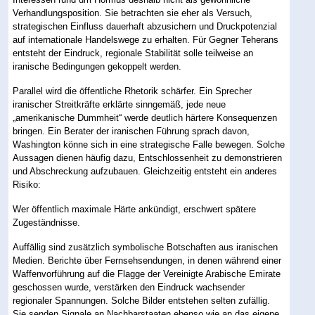
Verhandlungsposition. Sie betrachten sie eher als Versuch,
strategischen Einfluss dauerhaft abzusichern und Druckpotenzial
auf internationale Handelswege zu erhalten. Für Gegner Teherans
entsteht der Eindruck, regionale Stabilität solle teilweise an
iranische Bedingungen gekoppelt werden.
Parallel wird die öffentliche Rhetorik schärfer. Ein Sprecher
iranischer Streitkräfte erklärte sinngemäß, jede neue
„amerikanische Dummheit“ werde deutlich härtere Konsequenzen
bringen. Ein Berater der iranischen Führung sprach davon,
Washington könne sich in eine strategische Falle bewegen. Solche
Aussagen dienen häufig dazu, Entschlossenheit zu demonstrieren
und Abschreckung aufzubauen. Gleichzeitig entsteht ein anderes
Risiko:
Wer öffentlich maximale Härte ankündigt, erschwert spätere
Zugeständnisse.
Auffällig sind zusätzlich symbolische Botschaften aus iranischen
Medien. Berichte über Fernsehsendungen, in denen während einer
Waffenvorführung auf die Flagge der Vereinigte Arabische Emirate
geschossen wurde, verstärken den Eindruck wachsender
regionaler Spannungen. Solche Bilder entstehen selten zufällig.
Sie senden Signale an Nachbarstaaten ebenso wie an das eigene