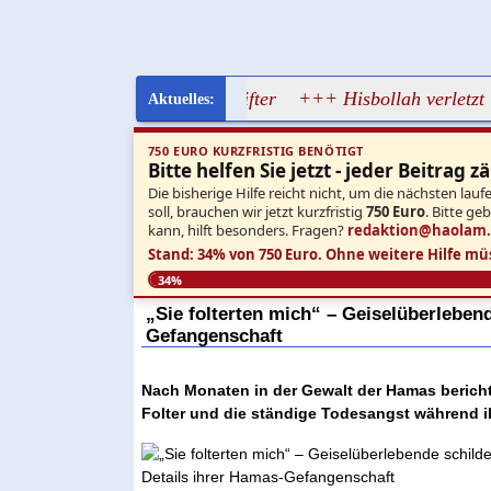
 vom jüdischen Brandstifter
+++ Hisbollah verletzt Waffenr
750 EURO KURZFRISTIG BENÖTIGT
Bitte helfen Sie jetzt - jeder Beitrag zä
Die bisherige Hilfe reicht nicht, um die nächsten l
soll, brauchen wir jetzt kurzfristig
750 Euro
. Bitte ge
kann, hilft besonders. Fragen?
redaktion@haolam
Stand: 34% von 750 Euro.
Ohne weitere Hilfe mü
34%
„Sie folterten mich“ – Geiselüberleben
Gefangenschaft
Nach Monaten in der Gewalt der Hamas berich
Folter und die ständige Todesangst während ihr