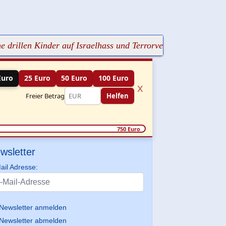
n Kinder auf Israelhass und Terrorverklärung
+++ Der Ans
Euro
25 Euro
50 Euro
100 Euro
x
Freier Betrag
Helfen
750 Euro
wsletter
ail Adresse:
Newsletter anmelden
Newsletter abmelden