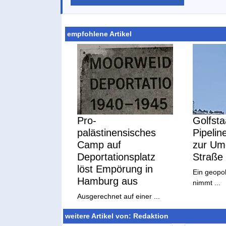
empfohlene Artikel
Pro-
Golfsta
palästinensisches
Pipelin
Camp auf
zur Um
Deportationsplatz
Straße
löst Empörung in
Ein geopol
Hamburg aus
nimmt ...
Ausgerechnet auf einer ...
weitere Artikel von: Redaktion