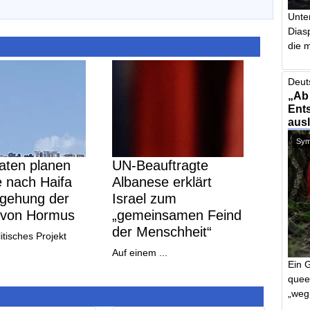
Unte
Dias
die m
Deut
„Ab
Ents
aus
Symb
aten planen
UN-Beauftragte
e nach Haifa
Albanese erklärt
gehung der
Israel zum
 von Hormus
„gemeinsamen Feind
der Menschheit“
itisches Projekt
Auf einem ...
Ein 
quee
„weg 