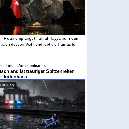
n Fidan empfängt Khalil al-Hayya nur neun
 nach dessen Wahl und lobt die Hamas für
...
schland -- Antisemitismus
schland ist trauriger Spitzenreiter
m Judenhass
olbild / KI