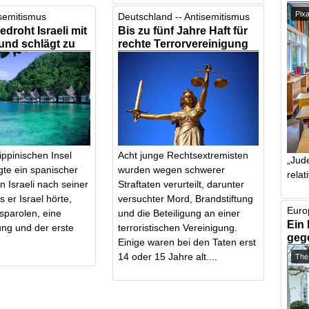
Pix
isemitismus
Deutschland -- Antisemitismus
edroht Israeli mit
Bis zu fünf Jahre Haft für
und schlägt zu
rechte Terrorvereinigung
ippinischen Insel
Acht junge Rechtsextremisten
„Jude
gte ein spanischer
wurden wegen schwerer
relat
n Israeli nach seiner
Straftaten verurteilt, darunter
s er Israel hörte,
versuchter Mord, Brandstiftung
Euro
sparolen, eine
und die Beteiligung an einer
Ein 
ng und der erste
terroristischen Vereinigung.
geg
Einige waren bei den Taten erst
14 oder 15 Jahre alt....
The