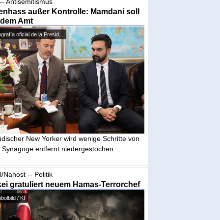
-- Antisemitismus
nhass außer Kontrolle: Mamdani soll
 dem Amt
grafía oficial de la Presid...
üdischer New Yorker wird wenige Schritte von
 Synagoge entfernt niedergestochen. ...
l/Nahost -- Politik
ei gratuliert neuem Hamas-Terrorchef
olbild / KI