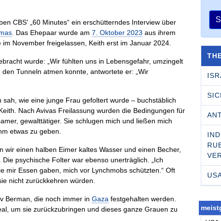
S
ben CBS' „60 Minutes“ ein erschütterndes Interview über
mas
. Das Ehepaar wurde am
7. Oktober 2023
aus ihrem
 im November freigelassen, Keith erst im Januar 2024.
TH
 gebracht wurde: „Wir fühlten uns in Lebensgefahr, umzingelt
in den Tunneln atmen konnte, antwortete er: „Wir
ISR
SI
 sah, wie eine junge Frau gefoltert wurde – buchstäblich
e Keith. Nach Avivas Freilassung wurden die Bedingungen für
AN
amer, gewalttätiger. Sie schlugen mich und ließen mich
ihm etwas zu geben.
IND
RU­
 wir einen halben Eimer kaltes Wasser und einen Becher,
VE
 Die psychische Folter war ebenso unerträglich. „Ich
ie mir Essen gaben, mich vor Lynchmobs schützten.“ Oft
US
 sie nicht zurückkehren würden.
Ziv Berman, die noch immer in
Gaza
festgehalten werden.
meistg
 Deal, um sie zurückzubringen und dieses ganze Grauen zu