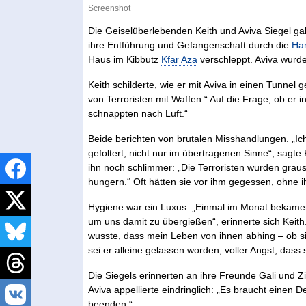
Screenshot
Die Geiselüberlebenden Keith und Aviva Siegel ga
ihre Entführung und Gefangenschaft durch die
Ha
Haus im Kibbutz
Kfar Aza
verschleppt. Aviva wurde
Keith schilderte, wie er mit Aviva in einen Tunnel
von Terroristen mit Waffen.“ Auf die Frage, ob er 
schnappten nach Luft.“
Beide berichten von brutalen Misshandlungen. „Ich
gefoltert, nicht nur im übertragenen Sinne“, sagt
ihn noch schlimmer: „Die Terroristen wurden graus
hungern.“ Oft hätten sie vor ihm gegessen, ohne 
Hygiene war ein Luxus. „Einmal im Monat bekamen
um uns damit zu übergießen“, erinnerte sich Keith.
wusste, dass mein Leben von ihnen abhing – ob s
sei er alleine gelassen worden, voller Angst, dass
Die Siegels erinnerten an ihre Freunde Gali und 
Aviva appellierte eindringlich: „Es braucht einen
beenden.“