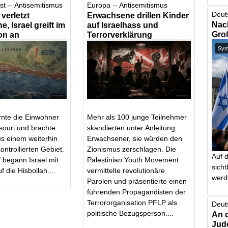
st -- Antisemitismus
Europa -- Antisemitismus
Deut
verletzt
Erwachsene drillen Kinder
Nach
, Israel greift im
auf Israelhass und
Gro
on an
Terrorverklärung
Symb
rnte die Einwohner
Mehr als 100 junge Teilnehmer
souri und brachte
skandierten unter Anleitung
aus einem weiterhin
Erwachsener, sie würden den
kontrollierten Gebiet.
Zionismus zerschlagen. Die
Auf 
 begann Israel mit
Palestinian Youth Movement
sich
f die Hisbollah....
vermittelte revolutionäre
werd
Parolen und präsentierte einen
führenden Propagandisten der
Terrororganisation PFLP als
Deut
politische Bezugsperson....
An 
Jud