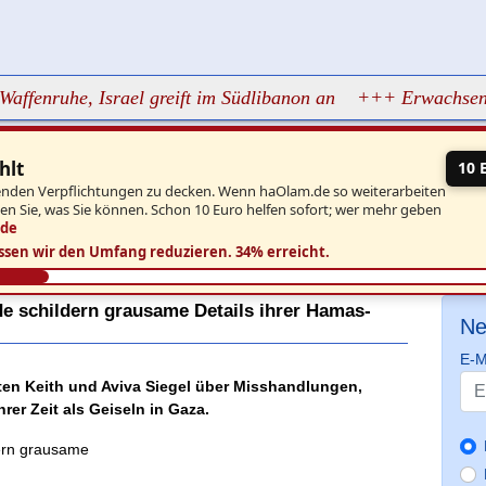
uhe, Israel greift im Südlibanon an
+++ Erwachsene drille
hlt
10 
aufenden Verpflichtungen zu decken. Wenn haOlam.de so weiterarbeiten
ben Sie, was Sie können. Schon 10 Euro helfen sofort; wer mehr geben
.de
ssen wir den Umfang reduzieren.
34% erreicht.
de schildern grausame Details ihrer Hamas-
Ne
E-M
ten Keith und Aviva Siegel über Misshandlungen,
er Zeit als Geiseln in Gaza.