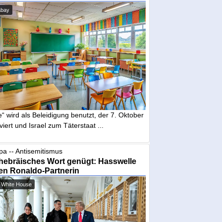
abay
“ wird als Beleidigung benutzt, der 7. Oktober
iviert und Israel zum Täterstaat ...
pa -- Antisemitismus
hebräisches Wort genügt: Hasswelle
en Ronaldo-Partnerin
 White House