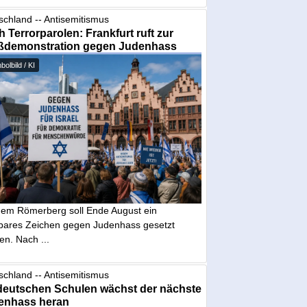
schland -- Antisemitismus
 Terrorparolen: Frankfurt ruft zur
ßdemonstration gegen Judenhass
olbild / KI
dem Römerberg soll Ende August ein
tbares Zeichen gegen Judenhass gesetzt
en. Nach ...
schland -- Antisemitismus
deutschen Schulen wächst der nächste
enhass heran