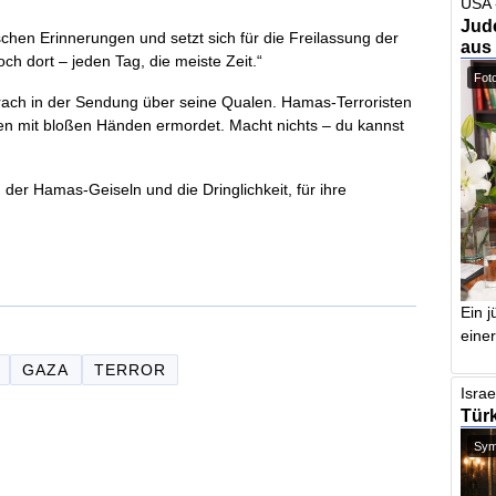
USA 
Jude
ischen Erinnerungen und setzt sich für die Freilassung der
aus
ch dort – jeden Tag, die meiste Zeit.“
Foto
prach in der Sendung über seine Qualen. Hamas-Terroristen
en mit bloßen Händen ermordet. Macht nichts – du kannst
 der Hamas-Geiseln und die Dringlichkeit, für ihre
Ein j
einer
GAZA
TERROR
Israe
Türk
Symb