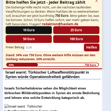
Bitte helfen Sie jetzt - jeder Beitrag zählt
Die bisherige Hilfe reicht nicht, um die nächsten laufenden
Verpflichtungen zu decken. Wenn haOlam.de so weiterarbeiten
soll, brauchen wir jetzt kurzfristig
750 Euro
. Bitte geben Sie, was
Sie können. Schon 10 Euro helfen sofort; wer mehr geben kann,
hilft besonders. Fragen?
redaktion@haolam.de
10 Euro
25 Euro
50 Euro
100 Euro
Helfen
Freier Betrag
Stand: 34% von 750 Euro.
Ohne weitere Hilfe müssen wir den
Umfang reduzieren.
34% erreicht.
34%
750 Euro
Israel warnt: Türkischer Luftwaffenstützpunkt in
Syrien würde Operationsfreiheit gefährden
Israels Sicherheitskreise sehen die Möglichkeit eines
türkischen Militärstützpunktes in Syrien als ernste Bedrohung
und lehnen eine solche Entwicklung kategorisch ab.