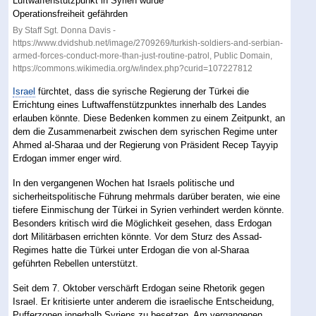
By Staff Sgt. Donna Davis -
https://www.dvidshub.net/image/2709269/turkish-soldiers-and-serbian-
armed-forces-conduct-more-than-just-routine-patrol, Public Domain,
https://commons.wikimedia.org/w/index.php?curid=107227812
Israel
fürchtet, dass die syrische Regierung der Türkei die
Errichtung eines Luftwaffenstützpunktes innerhalb des Landes
erlauben könnte. Diese Bedenken kommen zu einem Zeitpunkt, an
dem die Zusammenarbeit zwischen dem syrischen Regime unter
Ahmed al-Sharaa und der Regierung von Präsident Recep Tayyip
Erdogan immer enger wird.
In den vergangenen Wochen hat Israels politische und
sicherheitspolitische Führung mehrmals darüber beraten, wie eine
tiefere Einmischung der Türkei in Syrien verhindert werden könnte.
Besonders kritisch wird die Möglichkeit gesehen, dass Erdogan
dort Militärbasen errichten könnte. Vor dem Sturz des Assad-
Regimes hatte die Türkei unter Erdogan die von al-Sharaa
geführten Rebellen unterstützt.
Seit dem 7. Oktober verschärft Erdogan seine Rhetorik gegen
Israel. Er kritisierte unter anderem die israelische Entscheidung,
Pufferzonen innerhalb Syriens zu besetzen. Am vergangenen