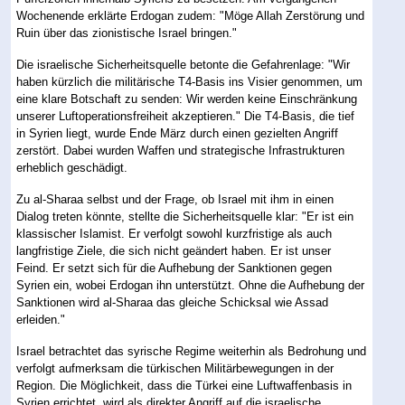
Wochenende erklärte Erdogan zudem: "Möge Allah Zerstörung und
Ruin über das zionistische Israel bringen."
Die israelische Sicherheitsquelle betonte die Gefahrenlage: "Wir
haben kürzlich die militärische T4-Basis ins Visier genommen, um
eine klare Botschaft zu senden: Wir werden keine Einschränkung
unserer Luftoperationsfreiheit akzeptieren." Die T4-Basis, die tief
in Syrien liegt, wurde Ende März durch einen gezielten Angriff
zerstört. Dabei wurden Waffen und strategische Infrastrukturen
erheblich geschädigt.
Zu al-Sharaa selbst und der Frage, ob Israel mit ihm in einen
Dialog treten könnte, stellte die Sicherheitsquelle klar: "Er ist ein
klassischer Islamist. Er verfolgt sowohl kurzfristige als auch
langfristige Ziele, die sich nicht geändert haben. Er ist unser
Feind. Er setzt sich für die Aufhebung der Sanktionen gegen
Syrien ein, wobei Erdogan ihn unterstützt. Ohne die Aufhebung der
Sanktionen wird al-Sharaa das gleiche Schicksal wie Assad
erleiden."
Israel betrachtet das syrische Regime weiterhin als Bedrohung und
verfolgt aufmerksam die türkischen Militärbewegungen in der
Region. Die Möglichkeit, dass die Türkei eine Luftwaffenbasis in
Syrien errichtet, wird als direkter Angriff auf die israelische