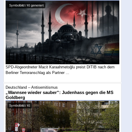
Symbolbild / KI generiert
SPD-Abgeordneter Macit Karaahmetoğlu preist DITIB nach dem
Berliner Terroranschlag als Partner ...
Deutschland -- Antisemitismus
„Wannsee wieder sauber“: Judenhass gegen die MS
Goldberg
Symbolbild / KI