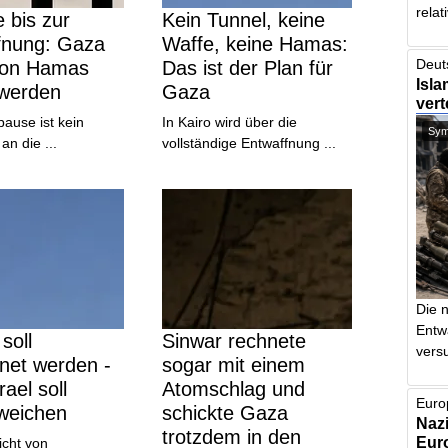
relat
 bis zur
Kein Tunnel, keine
fnung: Gaza
Waffe, keine Hamas:
Deut
von Hamas
Das ist der Plan für
Isla
 werden
Gaza
vert
ause ist kein
In Kairo wird über die
Symb
n die ...
vollständige Entwaffnung ...
Die 
Entw
soll
Sinwar rechnete
vers
net werden -
sogar mit einem
rael soll
Atomschlag und
Euro
 weichen
schickte Gaza
Nazi
trotzdem in den
Euro
icht von