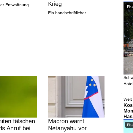
Krieg
ger Entwaffnung.
Pixa
Ein handschriftlicher ...
Schw
Hotel
Welt 
Kos
Mont
Has
iten fälschen
Macron warnt
Pix
s Anruf bei
Netanyahu vor