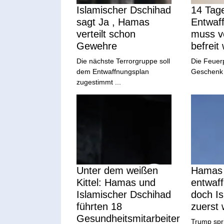
Islamischer Dschihad
14 Tage
sagt Ja , Hamas
Entwaf
verteilt schon
muss 
Gewehre
befreit
Die nächste Terrorgruppe soll
Die Feuerp
dem Entwaffnungsplan
Geschenk a
zugestimmt ...
Unter dem weißen
Hamas 
Kittel: Hamas und
entwaff
Islamischer Dschihad
doch Is
führten 18
zuerst
Gesundheitsmitarbeiter
Trump spr