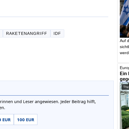
RAKETENANGRIFF
IDF
Auf 
sich
werd
Euro
Ein 
geg
The
rinnen und Leser angewiesen. Jeder Beitrag hilft,
en.
0 EUR
100 EUR