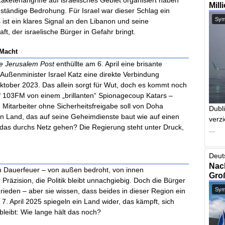
Mill
ne ständige Bedrohung. Für Israel war dieser Schlag ein
Symb
 ist ein klares Signal an den Libanon und seine
t, der israelische Bürger in Gefahr bringt.
 Macht
e Jerusalem Post
enthüllte am 6. April eine brisante
ußenminister Israel Katz eine direkte Verbindung
ktober 2023. Das allein sorgt für Wut, doch es kommt noch
uf 103FM von einem „brillanten“ Spionagecoup Katars –
 Mitarbeiter ohne Sicherheitsfreigabe soll von Doha
Dubl
 ein Land, das auf seine Geheimdienste baut wie auf einen
verzi
 das durchs Netz gehen? Die Regierung steht unter Druck,
...
Deut
Nach
 im Dauerfeuer – von außen bedroht, von innen
Gro
 Präzision, die Politik bleibt unnachgiebig. Doch die Bürger
Symb
 Frieden – aber sie wissen, dass beides in dieser Region ein
 7. April 2025 spiegeln ein Land wider, das kämpft, sich
bleibt: Wie lange hält das noch?