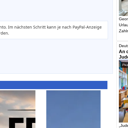
Geor
Urlau
nto. Im nächsten Schritt kann je nach PayPal-Anzeige
Zahlr
rden.
Deut
An 
Jud
Pix
„Jude