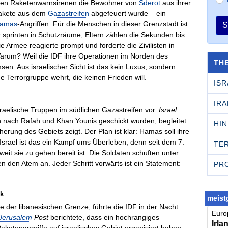
issen Raketenwarnsirenen die Bewohner von
Sderot
aus ihrer
Rakete aus dem
Gazastreifen
abgefeuert wurde – ein
amas
-Angriffen. Für die Menschen in dieser Grenzstadt ist
S
er sprinten in Schutzräume, Eltern zählen die Sekunden bis
ie Armee reagierte prompt und forderte die Zivilisten in
Warum? Weil die IDF ihre Operationen im Norden des
TH
en. Aus israelischer Sicht ist das kein Luxus, sondern
e Terrorgruppe wehrt, die keinen Frieden will.
ISR
IRA
raelische Truppen im südlichen Gazastreifen vor.
Israel
n nach Rafah und Khan Younis geschickt wurden, begleitet
HI
erung des Gebiets zeigt. Der Plan ist klar: Hamas soll ihre
r Israel ist das ein Kampf ums Überleben, denn seit dem 7.
TE
eit sie zu gehen bereit ist. Die Soldaten schuften unter
n den Atem an. Jeder Schritt vorwärts ist ein Statement:
PR
ck
meistg
e der libanesischen Grenze, führte die IDF in der Nacht
Europ
Jerusalem
Post
berichtete, dass ein hochrangiges
Irla
aketenangriffe auf israelisches Gebiet organisiert haben