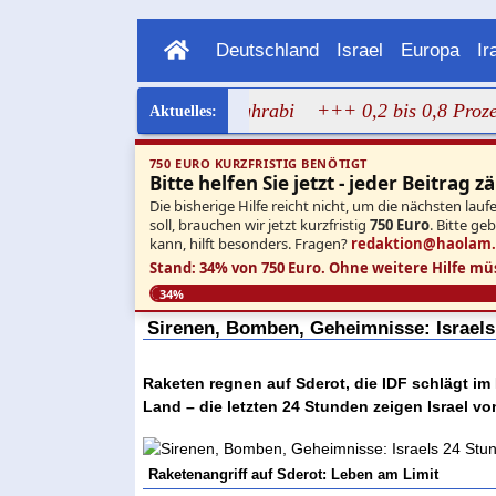
Deutschland
Israel
Europa
Ir
agen Bild von Dalal Mughrabi
+++ 0,2 bis 0,8 Prozent: Ne
750 EURO KURZFRISTIG BENÖTIGT
Bitte helfen Sie jetzt - jeder Beitrag zä
Die bisherige Hilfe reicht nicht, um die nächsten l
soll, brauchen wir jetzt kurzfristig
750 Euro
. Bitte ge
kann, hilft besonders. Fragen?
redaktion@haolam
Stand: 34% von 750 Euro.
Ohne weitere Hilfe mü
34%
Sirenen, Bomben, Geheimnisse: Israels
Raketen regnen auf Sderot, die IDF schlägt im
Land – die letzten 24 Stunden zeigen Israel vo
Raketenangriff auf Sderot: Leben am Limit