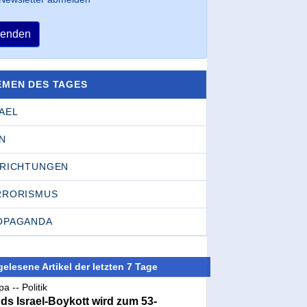
enden
EMEN DES TAGES
AEL
N
NRICHTUNGEN
RRORISMUS
OPAGANDA
elesene Artikel der letzten 7 Tage
a -- Politik
nds Israel-Boykott wird zum 53-