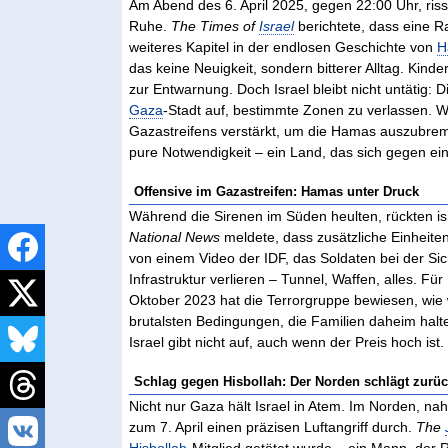
Am Abend des 6. April 2025, gegen 22:00 Uhr, r
Ruhe.
The Times of
Israel
berichtete, dass eine 
weiteres Kapitel in der endlosen Geschichte von
H
das keine Neuigkeit, sondern bitterer Alltag. Kind
zur Entwarnung. Doch Israel bleibt nicht untätig: D
Gaza
-Stadt auf, bestimmte Zonen zu verlassen. 
Gazastreifens verstärkt, um die Hamas auszubrems
pure Notwendigkeit – ein Land, das sich gegen ein
Offensive im Gazastreifen: Hamas unter Druck
Während die Sirenen im Süden heulten, rückten is
National News
meldete, dass zusätzliche Einheite
von einem Video der IDF, das Soldaten bei der Sich
Infrastruktur verlieren – Tunnel, Waffen, alles. Fü
Oktober 2023 hat die Terrorgruppe bewiesen, wie w
brutalsten Bedingungen, die Familien daheim halte
Israel gibt nicht auf, auch wenn der Preis hoch ist.
Schlag gegen Hisbollah: Der Norden schlägt zurü
Nicht nur Gaza hält Israel in Atem. Im Norden, nah
zum 7. April einen präzisen Luftangriff durch.
The
Hisbollah
-Mitglied getötet wurde – ein Mann, der R