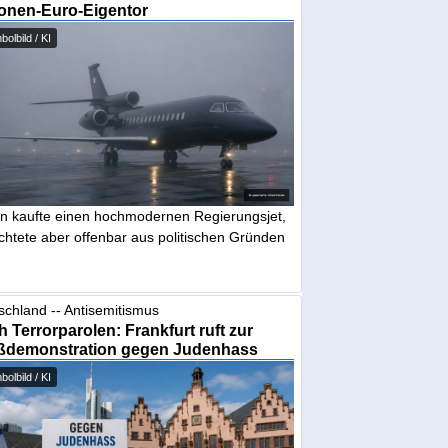
ionen-Euro-Eigentor
olbild / KI
in kaufte einen hochmodernen Regierungsjet,
chtete aber offenbar aus politischen Gründen
schland -- Antisemitismus
 Terrorparolen: Frankfurt ruft zur
ßdemonstration gegen Judenhass
olbild / KI