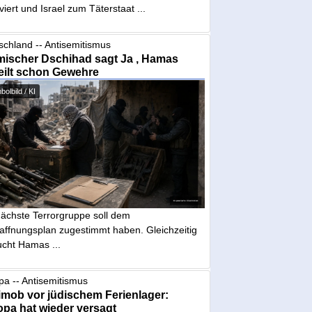
iviert und Israel zum Täterstaat ...
schland -- Antisemitismus
mischer Dschihad sagt Ja , Hamas
eilt schon Gewehre
olbild / KI
nächste Terrorgruppe soll dem
affnungsplan zugestimmt haben. Gleichzeitig
ucht Hamas ...
pa -- Antisemitismus
mob vor jüdischem Ferienlager:
pa hat wieder versagt