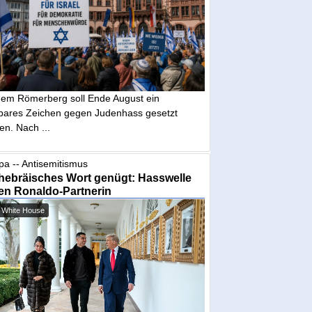
dem Römerberg soll Ende August ein
tbares Zeichen gegen Judenhass gesetzt
en. Nach ...
pa -- Antisemitismus
hebräisches Wort genügt: Hasswelle
en Ronaldo-Partnerin
 White House