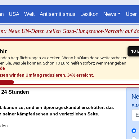
an
USA
Welt
Antisemitismus
Lexikon
News
Über
ue UN-Daten stellen Gaza-Hungersnot-Narrativ auf den Kopf
hlt
10 
aufenden Verpflichtungen zu decken. Wenn haOlam.de so weiterarbeiten
ben Sie, was Sie können. Schon 10 Euro helfen sofort; wer mehr geben
.de
ssen wir den Umfang reduzieren.
34% erreicht.
 24 Stunden
Ne
E-M
 Libanon zu, und ein Spionageskandal erschüttert das
n seiner kämpferischen und verletzlichen Seite.