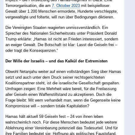
Terrororganisation, die am
7. Oktober 2023
mit beispielloser
Gewalt über 1.200 Menschen ermordete, Hunderte verschleppte,
vergewaltigte und folterte, will nun über Bedingungen diktieren.
Die Vereinigten Staaten reagierten unmissverständlich. Ein
Sprecher des Nationalen Sicherheitsrats unter Präsident Donald
Trump erklärte: „Hamas ist nicht an Frieden interessiert, sondern
an ewiger Gewalt. Die Botschaft ist klar: Lasst die Geiseln frei –
oder tragt die Konsequenzen.“
Der Wille der Israelis – und das Kalkül der Extremisten
Obwohl Netanjahu weiter auf einen vollständigen Sieg über Hamas
setzt und auch unter dem Druck seiner rechtsgerichteten
Koalitionspartner steht, ist die israelische Gesellschaft gespalten.
Umfragen zeigen: Eine Mehrheit wäre bereit, für die Freilassung
aller Geiseln einen Waffenstillstand zu akzeptieren. Doch die
Frage bleibt: Mit wem verhandelt man, wenn die Gegenseite keine
Kompromisse will – sondern totale Kapitulation?
Hamas hält aktuell 59 Geiseln fest – 24 von ihnen leben
wahrscheinlich noch. Für diese Menschen bedeutet jede weitere
Ablehnung einer Vereinbarung potenziell das Todesurteil. Und für
ihre Familien bedeutet sie: Hoffnung als politisches Faustpfand.