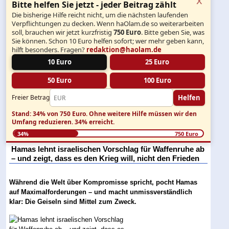
Bitte helfen Sie jetzt - jeder Beitrag zählt
Die bisherige Hilfe reicht nicht, um die nächsten laufenden
Verpflichtungen zu decken. Wenn haOlam.de so weiterarbeiten
soll, brauchen wir jetzt kurzfristig
750 Euro
. Bitte geben Sie, was
Sie können. Schon 10 Euro helfen sofort; wer mehr geben kann,
hilft besonders. Fragen?
redaktion@haolam.de
10 Euro
25 Euro
50 Euro
100 Euro
Helfen
Freier Betrag
Stand: 34% von 750 Euro.
Ohne weitere Hilfe müssen wir den
Umfang reduzieren.
34% erreicht.
34%
750 Euro
Hamas lehnt israelischen Vorschlag für Waffenruhe ab
– und zeigt, dass es den Krieg will, nicht den Frieden
Während die Welt über Kompromisse spricht, pocht Hamas
auf Maximalforderungen – und macht unmissverständlich
klar: Die Geiseln sind Mittel zum Zweck.