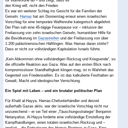
Es war ein weiterer Schlag ins Gesicht für die Familien der
Geiseln:
Hamas
hat am Donnerstag erneut einen israelischen
Vorschlag für eine temporäre Waffenruhe kategorisch abgelehnt.
Der Plan sah eine 45-tägige Feuerpause vor – inklusive der
Freilassung von zehn israelischen Geiseln, humanitärer Hilfe für
die Bevölkerung im
Gazastreifen
und der Freilassung von über
1.200 palästinensischen Häftlingen. Was Hamas daran störte?
Dass er nicht zur vollständigen Kapitulation Israels führte.
„Kein Abkommen ohne vollständigen Rückzug und Kriegsende“, so
die offizielle Reaktion aus Gaza. Was auf den ersten Blick nach
kompromissloser Standhaftigkeit klingen mag, ist in Wahrheit das
Gegenteil von Friedenswillen. Es ist das kalkulierte Festhalten an
Gewalt, Macht und ideologischer Vernichtung.
Ein Spiel mit Leben – und ein brutaler politischer Plan
Für Khalil al-Hayya, Hamas-Chefunterhändler und derzeit
außerhalb Gazas aktiv, war der israelische Vorschlag nicht nur
unzureichend – er sei Teil einer „Täuschungsstrategie“ Benjamin
Netanyahus. Al-Hayya forderte eine vollständige Einstellung der
Kampfhandlungen, einen totalen israelischen Rückzug und –
implizit – die Fortsetzung des Hamas-Regimes in Gaza. Eine