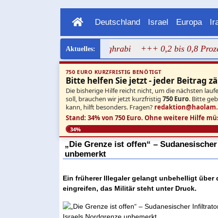
Deutschland
Israel
Europa
Ir
ragen Bild von Dalal Mughrabi
+++ 0,2 bis 0,8 Prozent: N
750 EURO KURZFRISTIG BENÖTIGT
Bitte helfen Sie jetzt - jeder Beitrag zä
Die bisherige Hilfe reicht nicht, um die nächsten l
soll, brauchen wir jetzt kurzfristig
750 Euro
. Bitte ge
kann, hilft besonders. Fragen?
redaktion@haolam
Stand: 34% von 750 Euro.
Ohne weitere Hilfe mü
34%
„Die Grenze ist offen“ – Sudanesischer 
unbemerkt
Ein früherer Illegaler gelangt unbehelligt üb
eingreifen, das Militär steht unter Druck.