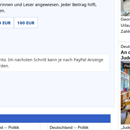
rinnen und Leser angewiesen. Jeder Beitrag hilft,
en.
Geor
0 EUR
100 EUR
Urlau
Zahlr
Deut
An 
Jud
nto. Im nächsten Schritt kann je nach PayPal-Anzeige
rden.
Pix
„Jude
t -- Politik
Deutschland -- Politik