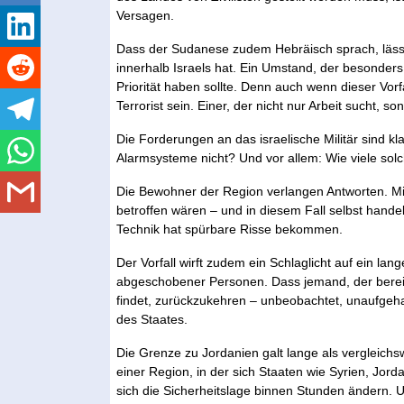
Versagen.
Dass der Sudanese zudem Hebräisch sprach, lässt 
innerhalb Israels hat. Ein Umstand, der besonders 
Priorität haben sollte. Denn auch wenn dieser Vorfa
Terrorist sein. Einer, der nicht nur Arbeit sucht, s
Die Forderungen an das israelische Militär sind k
Alarmsysteme nicht? Und vor allem: Wie viele sol
Die Bewohner der Region verlangen Antworten. Mit 
betroffen wären – und in diesem Fall selbst hand
Technik hat spürbare Risse bekommen.
Der Vorfall wirft zudem ein Schlaglicht auf ein la
abgeschobener Personen. Dass jemand, der bereit
findet, zurückzukehren – unbeobachtet, unaufgehalt
des Staates.
Die Grenze zu Jordanien galt lange als vergleichs
einer Region, in der sich Staaten wie Syrien, Jo
sich die Sicherheitslage binnen Stunden ändern. 