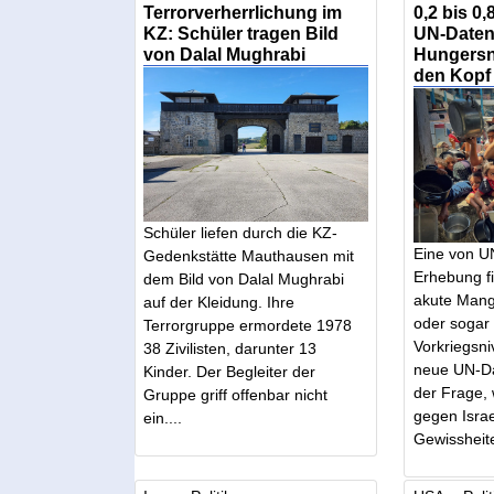
Terrorverherrlichung im
0,2 bis 0
KZ: Schüler tragen Bild
UN-Daten 
von Dalal Mughrabi
Hungersno
den Kopf
Schüler liefen durch die KZ-
Eine von U
Gedenkstätte Mauthausen mit
Erhebung fi
dem Bild von Dalal Mughrabi
akute Mang
auf der Kleidung. Ihre
oder sogar
Terrorgruppe ermordete 1978
Vorkriegsn
38 Zivilisten, darunter 13
neue UN-Da
Kinder. Der Begleiter der
der Frage,
Gruppe griff offenbar nicht
gegen Israe
ein....
Gewissheite