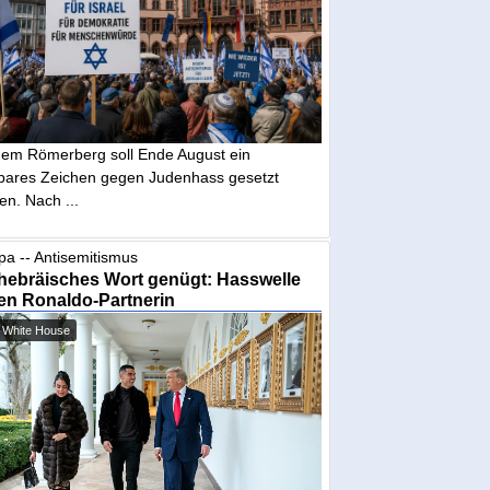
dem Römerberg soll Ende August ein
tbares Zeichen gegen Judenhass gesetzt
en. Nach ...
pa -- Antisemitismus
hebräisches Wort genügt: Hasswelle
en Ronaldo-Partnerin
 White House