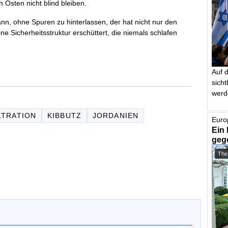
ch Osten nicht blind bleiben.
nn, ohne Spuren zu hinterlassen, der hat nicht nur den
e Sicherheitsstruktur erschüttert, die niemals schlafen
Auf 
sich
werd
LTRATION
KIBBUTZ
JORDANIEN
Euro
Ein 
geg
The