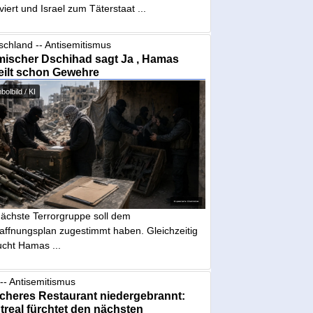
iviert und Israel zum Täterstaat ...
schland -- Antisemitismus
mischer Dschihad sagt Ja , Hamas
eilt schon Gewehre
olbild / KI
nächste Terrorgruppe soll dem
affnungsplan zugestimmt haben. Gleichzeitig
ucht Hamas ...
-- Antisemitismus
cheres Restaurant niedergebrannt:
real fürchtet den nächsten