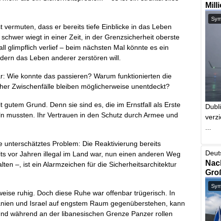
Mill
Symb
vermuten, dass er bereits tiefe Einblicke in das Leben
schwer wiegt in einer Zeit, in der Grenzsicherheit oberste
ll glimpflich verlief – beim nächsten Mal könnte es ein
ondern das Leben anderer zerstören will.
lar: Wie konnte das passieren? Warum funktionierten die
cher Zwischenfälle bleiben möglicherweise unentdeckt?
gutem Grund. Denn sie sind es, die im Ernstfall als Erste
Dubl
eln mussten. Ihr Vertrauen in den Schutz durch Armee und
verzi
...
nge unterschätztes Problem: Die Reaktivierung bereits
Deut
s vor Jahren illegal im Land war, nun einen anderen Weg
Nach
en –, ist ein Alarmzeichen für die Sicherheitsarchitektur
Gro
Symb
weise ruhig. Doch diese Ruhe war offenbar trügerisch. In
rdanien und Israel auf engstem Raum gegenüberstehen, kann
Und während an der libanesischen Grenze Panzer rollen