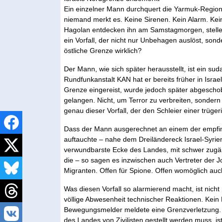
Ein einzelner Mann durchquert die Yarmuk-Region
niemand merkt es. Keine Sirenen. Kein Alarm. Ke
Hagolan entdecken ihn am Samstagmorgen, stellen ih
ein Vorfall, der nicht nur Unbehagen auslöst, sonde
östliche Grenze wirklich?
Der Mann, wie sich später herausstellt, ist ein su
Rundfunkanstalt KAN hat er bereits früher in Israel
Grenze eingereist, wurde jedoch später abgeschob
gelangen. Nicht, um Terror zu verbreiten, sondern
genau dieser Vorfall, der den Schleier einer trüge
Dass der Mann ausgerechnet an einem der empfind
auftauchte – nahe dem Dreiländereck Israel-Syrien-Jo
verwundbarste Ecke des Landes, mit schwer zugä
die – so sagen es inzwischen auch Vertreter der Jo
Migranten. Offen für Spione. Offen womöglich auch
Was diesen Vorfall so alarmierend macht, ist nicht 
völlige Abwesenheit technischer Reaktionen. Kein
Bewegungsmelder meldete eine Grenzverletzung. 
des Landes von Zivilisten gestellt werden muss, ist