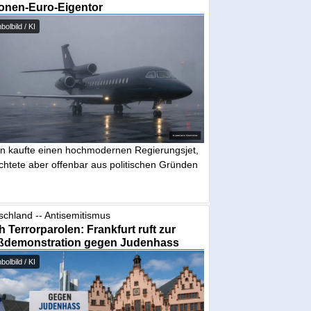
ionen-Euro-Eigentor
olbild / KI
in kaufte einen hochmodernen Regierungsjet,
chtete aber offenbar aus politischen Gründen
schland -- Antisemitismus
 Terrorparolen: Frankfurt ruft zur
ßdemonstration gegen Judenhass
olbild / KI