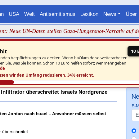
an
USA
Welt
Antisemitismus
Lexikon
News
Über
eue UN-Daten stellen Gaza-Hungersnot-Narrativ auf den Kop
hlt
10 
aufenden Verpflichtungen zu decken. Wenn haOlam.de so weiterarbeiten
ben Sie, was Sie können. Schon 10 Euro helfen sofort; wer mehr geben
.de
ssen wir den Umfang reduzieren.
34% erreicht.
Infiltrator überschreitet Israels Nordgrenze
Ne
E-M
er den Jordan nach Israel – Anwohner müssen selbst