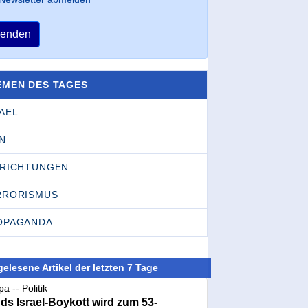
enden
EMEN DES TAGES
AEL
N
NRICHTUNGEN
RRORISMUS
OPAGANDA
elesene Artikel der letzten 7 Tage
a -- Politik
nds Israel-Boykott wird zum 53-