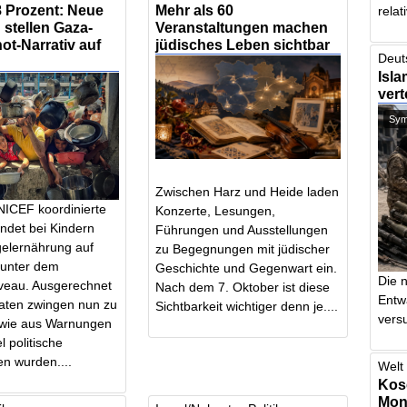
,8 Prozent: Neue
Mehr als 60
relat
stellen Gaza-
Veranstaltungen machen
t-Narrativ auf
jüdisches Leben sichtbar
Deut
Isla
vert
Symb
Zwischen Harz und Heide laden
NICEF koordinierte
Konzerte, Lesungen,
ndet bei Kindern
Führungen und Ausstellungen
elernährung auf
zu Begegnungen mit jüdischer
 unter dem
Geschichte und Gegenwart ein.
Die 
iveau. Ausgerechnet
Nach dem 7. Oktober ist diese
Entw
ten zwingen nun zu
Sichtbarkeit wichtiger denn je....
vers
 wie aus Warnungen
l politische
n wurden....
Welt 
Kos
Mont