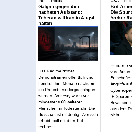
Iran -- Politik
USA -- Polit
Galgen gegen den
Bot-Arme
nächsten Aufstand:
Die Spur 
Teheran will Iran in Angst
Yorker R
halten
Hunderte v
Das Regime richtet
verstärken
Demonstranten öffentlich und
Botschaften
heimlich hin, Monate nachdem
Angriffe auf
die Proteste niedergeschlagen
Cyberexper
wurden. Amnesty warnt vor
IP-Spuren z
mindestens 60 weiteren
Bewiesen is
Menschen in Todesgefahr. Die
aus dem Ra
Botschaft ist eindeutig: Wer sich
nicht....
erhebt, soll mit dem Tod
rechnen....