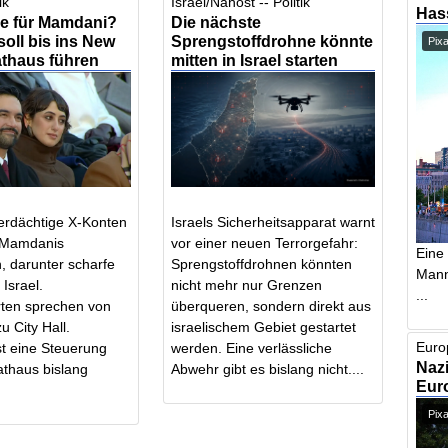
ik
Israel/Nahost -- Politik
Has
e für Mamdani?
Die nächste
soll bis ins New
Sprengstoffdrohne könnte
Pix
athaus führen
mitten in Israel starten
erdächtige X-Konten
Israels Sicherheitsapparat warnt
 Mamdanis
vor einer neuen Terrorgefahr:
Eine
, darunter scharfe
Sprengstoffdrohnen könnten
Mann,
 Israel.
nicht mehr nur Grenzen
...
ten sprechen von
überqueren, sondern direkt aus
u City Hall.
israelischem Gebiet gestartet
Euro
t eine Steuerung
werden. Eine verlässliche
Nazi
thaus bislang
Abwehr gibt es bislang nicht....
Euro
Pixa