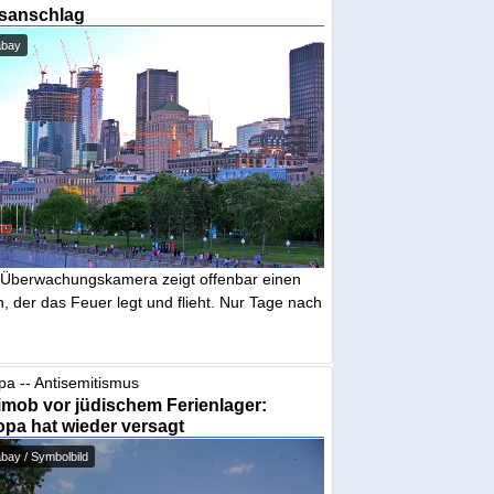
sanschlag
abay
 Überwachungskamera zeigt offenbar einen
 der das Feuer legt und flieht. Nur Tage nach
pa -- Antisemitismus
mob vor jüdischem Ferienlager:
pa hat wieder versagt
bay / Symbolbild