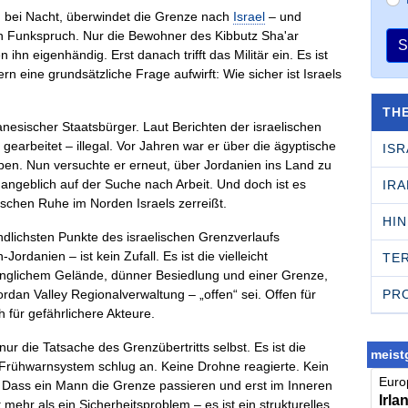
 bei Nacht, überwindet die Grenze nach
Israel
– und
in Funkspruch. Nur die Bewohner des Kibbutz Sha'ar
S
n eigenhändig. Erst danach trifft das Militär ein. Es ist
rn eine grundsätzliche Frage aufwirft: Wie sicher ist Israels
TH
danesischer Staatsbürger. Laut Berichten der israelischen
 gearbeitet – illegal. Vor Jahren war er über die ägyptische
ISR
en. Nun versuchte er erneut, über Jordanien ins Land zu
 angeblich auf der Suche nach Arbeit. Und doch ist es
IRA
rischen Ruhe im Norden Israels zerreißt.
HI
lichsten Punkte des israelischen Grenzverlaufs
rdanien – ist kein Zufall. Es ist die vielleicht
TE
nglichem Gelände, dünner Besiedlung und einer Grenze,
PR
rdan Valley Regionalverwaltung – „offen“ sei. Offen für
 für gefährlichere Akteure.
nur die Tatsache des Grenzübertritts selbst. Es ist die
meistg
 Frühwarnsystem schlug an. Keine Drohne reagierte. Kein
Europ
Dass ein Mann die Grenze passieren und erst im Inneren
Irla
 mehr als ein Sicherheitsproblem – es ist ein strukturelles