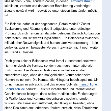
klassischen Sinne, sondern Zonen, in denen
Terrorinfrastruktur
lokalisiert, zerstört und danach der Bevölkerung vorsichtiger
Zugang gewährt wird – soweit es unter diesen Umständen möglich
ist.
Ein Beispiel dafür ist der sogenannte „Rafah-Modell“: Zuerst
Evakuierung und Räumung des Stadtgebiets unter ständiger
Prüfung, ob sich Terroristen darunter befinden. Danach Aufbau von
Zeltstädten und Hilfsverteilungszentren. Ein Balanceakt zwischen
militärischer Notwendigkeit und humanitärer Verantwortung – kein
perfekter, aber ein bewusster Versuch, Zivilisten nicht noch weiter
ins Elend zu treiben.
Doch genau dieser Balanceakt wird Israel zunehmend erschwert –
nicht nur durch die Hamas, sondern auch durch internationale
Institutionen. Die Vereinten Nationen etwa kritisieren die
humanitäre Lage, ohne den maßgeblichen Verursacher beim
Namen zu nennen: Die Hamas, die Hilfsgüter beschlagnahmt, UN-
Einrichtungen missbraucht und das eigene Volk als
menschliche
Schutzschilde
benutzt. Berichte israelischer und internationaler
Geheimdienste belegen, dass selbst medizinische Einrichtungen
für Waffenlager und Kommandozentralen zweckentfremdet
wurden. Wer Israel nun auffordert, den Krieg zu beenden, ohne
diese Realitäten anzuerkennen, fordert letztlich, dass Terrorismus