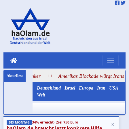
f Tanker
+++ Amerikas Blockade würgt Irans Ölexport ab
Deutschland
Israel
Europa
Iran
USA
Welt
34% erreicht · Ziel 750 Euro
x
BIS MONTAG
haOlam.de braucht jetzt konkrete Hilfe