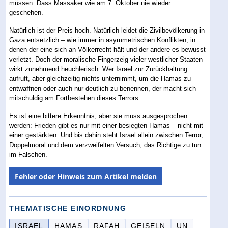
müssen. Dass Massaker wie am 7. Oktober nie wieder
geschehen.
Natürlich ist der Preis hoch. Natürlich leidet die Zivilbevölkerung in
Gaza entsetzlich – wie immer in asymmetrischen Konflikten, in
denen der eine sich an Völkerrecht hält und der andere es bewusst
verletzt. Doch der moralische Fingerzeig vieler westlicher Staaten
wirkt zunehmend heuchlerisch. Wer Israel zur Zurückhaltung
aufruft, aber gleichzeitig nichts unternimmt, um die Hamas zu
entwaffnen oder auch nur deutlich zu benennen, der macht sich
mitschuldig am Fortbestehen dieses Terrors.
Es ist eine bittere Erkenntnis, aber sie muss ausgesprochen
werden: Frieden gibt es nur mit einer besiegten Hamas – nicht mit
einer gestärkten. Und bis dahin steht Israel allein zwischen Terror,
Doppelmoral und dem verzweifelten Versuch, das Richtige zu tun
im Falschen.
Fehler oder Hinweis zum Artikel melden
THEMATISCHE EINORDNUNG
ISRAEL
HAMAS
RAFAH
GEISELN
UN