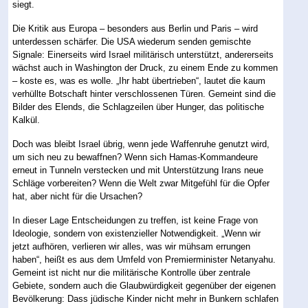
siegt.
Die Kritik aus Europa – besonders aus Berlin und Paris – wird
unterdessen schärfer. Die USA wiederum senden gemischte
Signale: Einerseits wird Israel militärisch unterstützt, andererseits
wächst auch in Washington der Druck, zu einem Ende zu kommen
– koste es, was es wolle. „Ihr habt übertrieben“, lautet die kaum
verhüllte Botschaft hinter verschlossenen Türen. Gemeint sind die
Bilder des Elends, die Schlagzeilen über Hunger, das politische
Kalkül.
Doch was bleibt Israel übrig, wenn jede Waffenruhe genutzt wird,
um sich neu zu bewaffnen? Wenn sich Hamas-Kommandeure
erneut in Tunneln verstecken und mit Unterstützung Irans neue
Schläge vorbereiten? Wenn die Welt zwar Mitgefühl für die Opfer
hat, aber nicht für die Ursachen?
In dieser Lage Entscheidungen zu treffen, ist keine Frage von
Ideologie, sondern von existenzieller Notwendigkeit. „Wenn wir
jetzt aufhören, verlieren wir alles, was wir mühsam errungen
haben“, heißt es aus dem Umfeld von Premierminister Netanyahu.
Gemeint ist nicht nur die militärische Kontrolle über zentrale
Gebiete, sondern auch die Glaubwürdigkeit gegenüber der eigenen
Bevölkerung: Dass jüdische Kinder nicht mehr in Bunkern schlafen