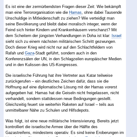
Es ist eine der zermürbendsten Fragen dieser Zeit: Wie bekämpft
man eine Terrororganisation wie die
Hamas
, ohne dabei Tausende
Unschuldige in Mitleidenschaft zu ziehen? Wie verteidigt man
seine Bevölkerung und bleibt dabei moralisch integer, wenn der
Feind sich hinter Kindern und Krankenhäusern verschanzt? Mit
dem Scheitern der jüngsten Verhandlungen in Doha ist klar:
Israel
sieht sich zu einem nächsten militärischen Schritt gezwungen.
Doch dieser Krieg wird nicht nur auf den Schlachtfeldern von
Rafah und
Gaza
-Stadt geführt, sondern auch in den
Konferenzsälen der UN, in den Schlagzeilen europäischer Medien
und in den Kulissen des US-Kongresses.
Die israelische Führung hat ihre Vertreter aus Katar teilweise
zurückgerufen – ein deutliches Zeichen dafür, dass sie die
Hoffnung auf eine diplomatische Lösung mit der Hamas vorerst
aufgegeben hat. Hamas hat die Geiseln nicht freigelassen, nicht
verhandelt, sondern stattdessen neue Bedingungen gestellt.
Gleichzeitig feuert sie weiterhin Raketen auf Israel – teils aus
unmittelbarer Nähe zu Schulen und Hilfsdepots.
Was folgt, ist eine neue militärische Intensivierung. Bereits jetzt
kontrolliert die israelische Armee über die Hälfte des
Gazastreifens, mindestens operativ. Es sind keine Eroberungen im