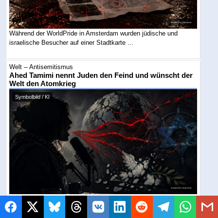
Während der WorldPride in Amsterdam wurden jüdische und
israelische Besucher auf einer Stadtkarte ...
Welt -- Antisemitismus
Ahed Tamimi nennt Juden den Feind und wünscht der
Welt den Atomkrieg
Symbolbild / KI
Die palästinensische Symbolfigur erklärte in einem
arabischsprachigen Podcast, ihr Kampf richte ...