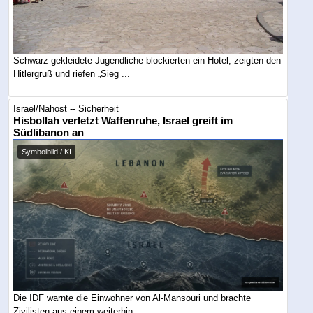
Schwarz gekleidete Jugendliche blockierten ein Hotel, zeigten den
Hitlergruß und riefen „Sieg ...
Israel/Nahost -- Sicherheit
Hisbollah verletzt Waffenruhe, Israel greift im
Südlibanon an
Symbolbild / KI
Die IDF warnte die Einwohner von Al-Mansouri und brachte
Zivilisten aus einem weiterhin ...