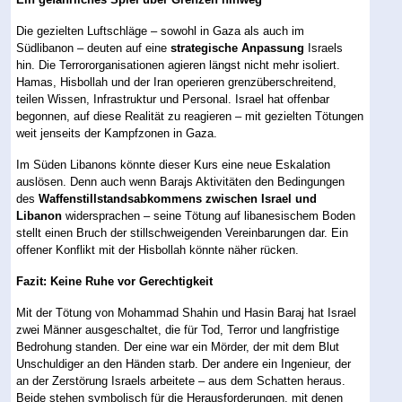
Die gezielten Luftschläge – sowohl in Gaza als auch im
Südlibanon – deuten auf eine
strategische Anpassung
Israels
hin. Die Terrororganisationen agieren längst nicht mehr isoliert.
Hamas, Hisbollah und der Iran operieren grenzüberschreitend,
teilen Wissen, Infrastruktur und Personal. Israel hat offenbar
begonnen, auf diese Realität zu reagieren – mit gezielten Tötungen
weit jenseits der Kampfzonen in Gaza.
Im Süden Libanons könnte dieser Kurs eine neue Eskalation
auslösen. Denn auch wenn Barajs Aktivitäten den Bedingungen
des
Waffenstillstandsabkommens zwischen Israel und
Libanon
widersprachen – seine Tötung auf libanesischem Boden
stellt einen Bruch der stillschweigenden Vereinbarungen dar. Ein
offener Konflikt mit der Hisbollah könnte näher rücken.
Fazit: Keine Ruhe vor Gerechtigkeit
Mit der Tötung von Mohammad Shahin und Hasin Baraj hat Israel
zwei Männer ausgeschaltet, die für Tod, Terror und langfristige
Bedrohung standen. Der eine war ein Mörder, der mit dem Blut
Unschuldiger an den Händen starb. Der andere ein Ingenieur, der
an der Zerstörung Israels arbeitete – aus dem Schatten heraus.
Beide stehen symbolisch für die Herausforderungen, mit denen