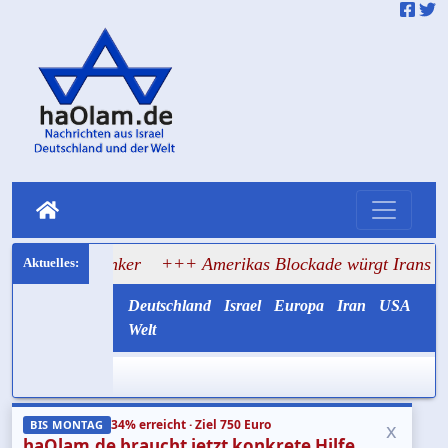
f Tanker
+++ Amerikas Blockade würgt Irans Ölexport ab
Deutschland
Israel
Europa
Iran
USA
Welt
34% erreicht · Ziel 750 Euro
x
BIS MONTAG
haOlam.de braucht jetzt konkrete Hilfe