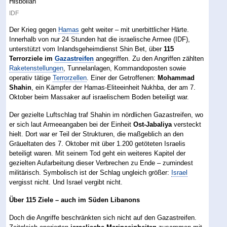
IDF
Der Krieg gegen
Hamas
geht weiter – mit unerbittlicher Härte.
Innerhalb von nur 24 Stunden hat die israelische Armee (IDF),
unterstützt vom Inlandsgeheimdienst Shin Bet, über
115
Terrorziele im
Gazastreifen
angegriffen. Zu den Angriffen zählten
Raketenstellungen
, Tunnelanlagen, Kommandoposten sowie
operativ tätige
Terrorzellen
. Einer der Getroffenen:
Mohammad
Shahin
, ein Kämpfer der Hamas-Eliteeinheit Nukhba, der am 7.
Oktober beim Massaker auf israelischem Boden beteiligt war.
Der gezielte Luftschlag traf Shahin im nördlichen Gazastreifen, wo
er sich laut Armeeangaben bei der Einheit
Ost-Jabaliya
versteckt
hielt. Dort war er Teil der Strukturen, die maßgeblich an den
Gräueltaten des 7. Oktober mit über 1.200 getöteten Israelis
beteiligt waren. Mit seinem Tod geht ein weiteres Kapitel der
gezielten Aufarbeitung dieser Verbrechen zu Ende – zumindest
militärisch. Symbolisch ist der Schlag ungleich größer:
Israel
vergisst nicht. Und Israel vergibt nicht.
Über 115 Ziele – auch im Süden Libanons
Doch die Angriffe beschränkten sich nicht auf den Gazastreifen.