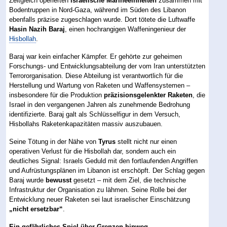
Zeitgleich operierten
israelische Marineeinheiten
zusammen mit
Bodentruppen in Nord-Gaza, während im Süden des Libanon
ebenfalls präzise zugeschlagen wurde. Dort tötete die Luftwaffe
Hasin Nazih Baraj
, einen hochrangigen Waffeningenieur der
Hisbollah
.
Baraj war kein einfacher Kämpfer. Er gehörte zur geheimen
Forschungs- und Entwicklungsabteilung der vom Iran unterstützten
Terrororganisation. Diese Abteilung ist verantwortlich für die
Herstellung und Wartung von Raketen und Waffensystemen –
insbesondere für die Produktion
präzisionsgelenkter Raketen
, die
Israel in den vergangenen Jahren als zunehmende Bedrohung
identifizierte. Baraj galt als Schlüsselfigur in dem Versuch,
Hisbollahs Raketenkapazitäten massiv auszubauen.
Seine Tötung in der Nähe von
Tyrus
stellt nicht nur einen
operativen Verlust für die Hisbollah dar, sondern auch ein
deutliches Signal: Israels Geduld mit den fortlaufenden Angriffen
und Aufrüstungsplänen im Libanon ist erschöpft. Der Schlag gegen
Baraj wurde
bewusst
gesetzt – mit dem Ziel, die technische
Infrastruktur der Organisation zu lähmen. Seine Rolle bei der
Entwicklung neuer Raketen sei laut israelischer Einschätzung
„nicht ersetzbar“
.
Ein gefährliches Spiel über Grenzen hinweg