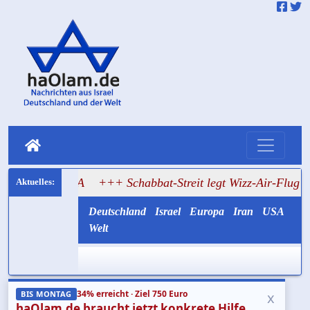
e USA
+++ Schabbat-Streit legt Wizz-Air-Flug nach Tel Avi
Deutschland
Israel
Europa
Iran
USA
Welt
34% erreicht · Ziel 750 Euro
x
BIS MONTAG
haOlam.de braucht jetzt konkrete Hilfe