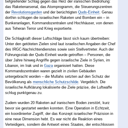
tiefgreifender Schlag gegen das Herz der iranischen Bedrohung:
das Raketenarsenal, das Atomprogramm, die Steuerungszentren
der
Revolutionsgarden
und der berüchtigten
Quds-Einheit
. Genau
dorthin schlugen die israelischen Raketen und Bomben ein – in
Bunkeranlagen, Kommandozentralen und Hochhäuser, von denen
aus Teheran Terror und Krieg exportierte.
Die Schlagkraft dieser Luftschläge lässt sich kaum übertreiben:
Unter den getöteten Zielen sind laut israelischen Angaben der Chef
des IRGC-Nachrichtendienstes sowie sein Stellvertreter. Auch der
Führungsstab der Quds-Einheit wurde getroffen – Personen, die
über Jahre hinweg Angriffe gegen israelische Ziele in Syrien, im
Libanon, im Irak und in
Gaza
organisiert hatten. Diese
Kommandozentralen waren gezielt in zivilen Gebäuden
untergebracht worden – die Mullahs setzten auf den Schutz der
Bevölkerung als
menschliche Schutzschilde
. Vergeblich. Die
israelische Aufklärung lokalisierte die Ziele präzise, die Luftwaffe
schlug punktgenau zu.
Zudem wurden 20 Raketen auf iranischem Boden zerstört, kurz
bevor sie gestartet werden konnten. Eine Operation in Echtzeit,
ein koordinierter Zugriff, der das Konzept israelischer Präzision in
eine neue Dimension hebt. Es war nicht die Reaktion eines
Verteidigers, sondern die Antwort eines Staates, der entschlossen