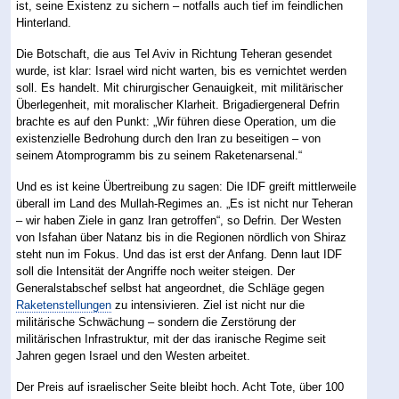
ist, seine Existenz zu sichern – notfalls auch tief im feindlichen
Hinterland.
Die Botschaft, die aus Tel Aviv in Richtung Teheran gesendet
wurde, ist klar: Israel wird nicht warten, bis es vernichtet werden
soll. Es handelt. Mit chirurgischer Genauigkeit, mit militärischer
Überlegenheit, mit moralischer Klarheit. Brigadiergeneral Defrin
brachte es auf den Punkt: „Wir führen diese Operation, um die
existenzielle Bedrohung durch den Iran zu beseitigen – von
seinem Atomprogramm bis zu seinem Raketenarsenal.“
Und es ist keine Übertreibung zu sagen: Die IDF greift mittlerweile
überall im Land des Mullah-Regimes an. „Es ist nicht nur Teheran
– wir haben Ziele in ganz Iran getroffen“, so Defrin. Der Westen
von Isfahan über Natanz bis in die Regionen nördlich von Shiraz
steht nun im Fokus. Und das ist erst der Anfang. Denn laut IDF
soll die Intensität der Angriffe noch weiter steigen. Der
Generalstabschef selbst hat angeordnet, die Schläge gegen
Raketenstellungen
zu intensivieren. Ziel ist nicht nur die
militärische Schwächung – sondern die Zerstörung der
militärischen Infrastruktur, mit der das iranische Regime seit
Jahren gegen Israel und den Westen arbeitet.
Der Preis auf israelischer Seite bleibt hoch. Acht Tote, über 100