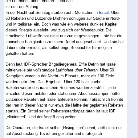
In der Nacht auf Sonntag starben acht Menschen in
Israel
. Über
60 Raketen und Dutzende Drohnen schlugen auf Städte in Nord-
und Mittelisrael ein. Doch was wie ein weiteres dunkles Kapitel
dieses Krieges aussieht, war zugleich der Wendepunkt: Die
israelische Luftwaffe hat nicht nur zurückgeschlagen – sie hat die
iranischen Fähigkeiten zu einem Drittel ausgeschaltet. Und sie hat
dabei mehr erreicht, als selbst enge Beobachter für möglich
gehalten hätten.
Denn laut IDF-Sprecher Brigadiergeneral Effie Defrin hat Israel
mittlerweile
die vollständige Lufthoheit über Teheran
. Über 50
Kampfjets waren in der Nacht im Einsatz, mehr als 100 Ziele
wurden getroffen. Das Ergebnis: Über 120 ballistische
Raketenwerfer des iranischen Regimes wurden zerstört – jede
einzelne dieser mobilen oder stationären Abschussrampen hätte
Dutzende Raketen auf Israel abfeuern können. Tatsächlich konnte
der Iran in dieser Nacht nur etwa die Hälfte der geplanten Raketen
starten. Ein Drittel seiner Raketenstartkapazitäten ist laut IDF
„eliminated“. Und der Angriff ging weiter.
Die Operation, die Israel selbst „Rising Lion“ nennt, zielt nicht nur
auf Abschreckung. Es ist ein gezielter und strategisch