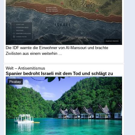
Die IDF warnte die Einwohner von Al-Mansouri und brachte
Zivilisten aus einem weiterhin ...
Welt -- Antisemitismus
Spanier bedroht Israeli mit dem Tod und schlägt zu
Pixabay