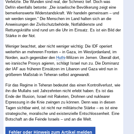
Verletzte. Die Wunden sind real, der Schmerz tief. Doch was
Defrin ebenfalls betonte: „Die israelische Bevölkerung zeigt eine
bemerkenswerte Widerstandskraft. Wir handeln gemeinsam – und
wir werden siegen.“ Die Menschen im Land halten sich an die
Anweisungen der Zivilschutzbehörde, Notfalldienste und
Rettungskräfte sind rund um die Uhr im Einsatz. Es ist ein Bild der
Stärke in der Not.
Weniger beachtet, aber nicht weniger wichtig: Die IDF operiert
weiterhin an mehreren Fronten – in Gaza, im Westjordanland, im
Norden, auch gegenüber den
Huthi
-Milizen im Jemen. Überall dort,
wo iranische Proxys agieren, schlägt Israel nun zu. Die Dominanz
der IAF aus früheren Einsätzen im Libanon und Gaza wird nun in
größerem Maßstab in Teheran selbst angewandt.
Für das Regime in Teheran bedeutet das einen Kontrollverlust, wie
ihn die Mullahs seit Jahrzehnten nicht erlebt haben. Es ist das
Ende der Illusion, Israel mit Raketen, Drohnen und nuklearer
Erpressung in die Knie zwingen zu können. Denn was in diesen
Tagen sichtbar wird, ist nicht nur militärische Stärke – es ist eine
strategische, moralische und existenzielle Entschlossenheit. Eine
Botschaft an die Feinde Israels – und an die Welt.
Fehler oder Hinweis zum Artikel melden