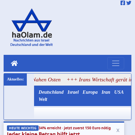
den Nahen Osten
+++ Irans Wirtschaft gerät ins Wanken, Tru
Deutschland
Israel
Europa
Iran
USA
Welt
34% erreicht · jetzt zuerst 150 Euro nötig
x
HEUTE WICHTIG
Jeder kleine Betrag hilft jetzt