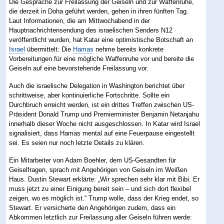
Die Gespräche zur Freilassung der Geiseln und zur Waffenruhe,
die derzeit in Doha geführt werden, gehen in ihren fünften Tag.
Laut Informationen, die am Mittwochabend in der
Hauptnachrichtensendung des israelischen Senders N12
veröffentlicht wurden, hat Katar eine optimistische Botschaft an
Israel
übermittelt: Die
Hamas
nehme bereits konkrete
Vorbereitungen für eine mögliche Waffenruhe vor und bereite die
Geiseln auf eine bevorstehende Freilassung vor.
Auch die israelische Delegation in Washington berichtet über
schrittweise, aber kontinuierliche Fortschritte. Sollte ein
Durchbruch erreicht werden, ist ein drittes Treffen zwischen US-
Präsident Donald Trump und Premierminister Benjamin Netanjahu
innerhalb dieser Woche nicht ausgeschlossen. In Katar wird Israel
signalisiert, dass Hamas mental auf eine Feuerpause eingestellt
sei. Es seien nur noch letzte Details zu klären.
Ein Mitarbeiter von Adam Boehler, dem US-Gesandten für
Geiselfragen, sprach mit Angehörigen von Geiseln im Weißen
Haus. Dustin Stewart erklärte: „Wir sprechen sehr klar mit Bibi. Er
muss jetzt zu einer Einigung bereit sein – und sich dort flexibel
zeigen, wo es möglich ist.“ Trump wolle, dass der Krieg endet, so
Stewart. Er versicherte den Angehörigen zudem, dass ein
Abkommen letztlich zur Freilassung aller Geiseln führen werde: