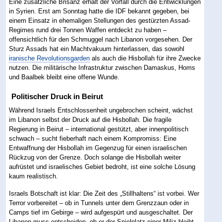
Eine zusätzliche Brisanz erhält der Vorfall durch die Entwicklungen
in Syrien. Erst am Sonntag hatte die IDF bekannt gegeben, bei
einem Einsatz in ehemaligen Stellungen des gestürzten Assad-
Regimes rund drei Tonnen Waffen entdeckt zu haben –
offensichtlich für den Schmuggel nach Libanon vorgesehen. Der
Sturz Assads hat ein Machtvakuum hinterlassen, das sowohl
iranische Revolutionsgarden
als auch die Hisbollah für ihre Zwecke
nutzen. Die militärische Infrastruktur zwischen Damaskus, Homs
und Baalbek bleibt eine offene Wunde.
Politischer Druck in Beirut
Während Israels Entschlossenheit ungebrochen scheint, wächst
im Libanon selbst der Druck auf die Hisbollah. Die fragile
Regierung in Beirut – international gestützt, aber innenpolitisch
schwach – sucht fieberhaft nach einem Kompromiss: Eine
Entwaffnung der Hisbollah im Gegenzug für einen israelischen
Rückzug von der Grenze. Doch solange die Hisbollah weiter
aufrüstet und israelisches Gebiet bedroht, ist eine solche Lösung
kaum realistisch.
Israels Botschaft ist klar: Die Zeit des „Stillhaltens“ ist vorbei. Wer
Terror vorbereitet – ob in Tunnels unter dem Grenzzaun oder in
Camps tief im Gebirge – wird aufgespürt und ausgeschaltet. Der
Libanon muss entscheiden, ob er der Spielplatz einer Miliz bleibt –