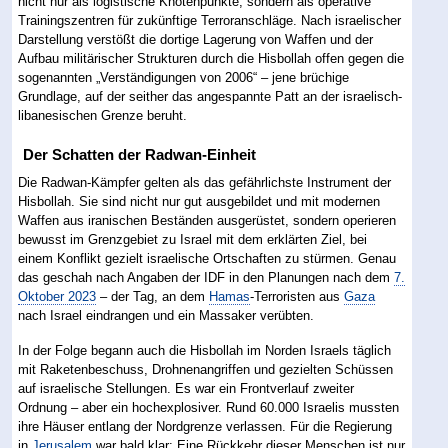
nicht nur als logistische Knotenpunkte, sondern als operative
Trainingszentren für zukünftige Terroranschläge. Nach israelischer
Darstellung verstößt die dortige Lagerung von Waffen und der
Aufbau militärischer Strukturen durch die Hisbollah offen gegen die
sogenannten „Verständigungen von 2006“ – jene brüchige
Grundlage, auf der seither das angespannte Patt an der israelisch-
libanesischen Grenze beruht.
Der Schatten der Radwan-Einheit
Die Radwan-Kämpfer gelten als das gefährlichste Instrument der
Hisbollah. Sie sind nicht nur gut ausgebildet und mit modernen
Waffen aus iranischen Beständen ausgerüstet, sondern operieren
bewusst im Grenzgebiet zu Israel mit dem erklärten Ziel, bei
einem Konflikt gezielt israelische Ortschaften zu stürmen. Genau
das geschah nach Angaben der IDF in den Planungen nach dem
7.
Oktober 2023
– der Tag, an dem
Hamas
-Terroristen aus
Gaza
nach Israel eindrangen und ein Massaker verübten.
In der Folge begann auch die Hisbollah im Norden Israels täglich
mit Raketenbeschuss, Drohnenangriffen und gezielten Schüssen
auf israelische Stellungen. Es war ein Frontverlauf zweiter
Ordnung – aber ein hochexplosiver. Rund 60.000 Israelis mussten
ihre Häuser entlang der Nordgrenze verlassen. Für die Regierung
in
Jerusalem
war bald klar: Eine Rückkehr dieser Menschen ist nur