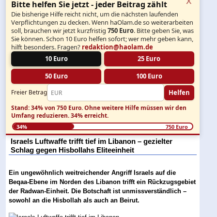
Bitte helfen Sie jetzt - jeder Beitrag zählt
Die bisherige Hilfe reicht nicht, um die nächsten laufenden
Verpflichtungen zu decken. Wenn haOlam.de so weiterarbeiten
soll, brauchen wir jetzt kurzfristig
750 Euro
. Bitte geben Sie, was
Sie können. Schon 10 Euro helfen sofort; wer mehr geben kann,
hilft besonders. Fragen?
redaktion@haolam.de
10 Euro
25 Euro
50 Euro
100 Euro
Helfen
Freier Betrag
Stand: 34% von 750 Euro.
Ohne weitere Hilfe müssen wir den
Umfang reduzieren.
34% erreicht.
34%
750 Euro
Israels Luftwaffe trifft tief im Libanon – gezielter
Schlag gegen Hisbollahs Eliteeinheit
Ein ungewöhnlich weitreichender Angriff Israels auf die
Beqaa-Ebene im Norden des Libanon trifft ein Rückzugsgebiet
der Radwan-Einheit. Die Botschaft ist unmissverständlich –
sowohl an die Hisbollah als auch an Beirut.