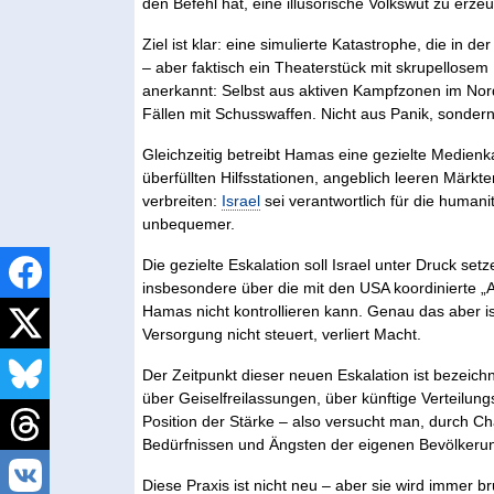
den Befehl hat, eine illusorische Volkswut zu erze
Ziel ist klar: eine simulierte Katastrophe, die in
– aber faktisch ein Theaterstück mit skrupellosem
anerkannt: Selbst aus aktiven Kampfzonen im Nor
Fällen mit Schusswaffen. Nicht aus Panik, sondern
Gleichzeitig betreibt Hamas eine gezielte Medien
überfüllten Hilfsstationen, angeblich leeren Märkte
verbreiten:
Israel
sei verantwortlich für die humani
unbequemer.
Die gezielte Eskalation soll Israel unter Druck se
insbesondere über die mit den USA koordinierte 
Hamas nicht kontrollieren kann. Genau das aber is
Versorgung nicht steuert, verliert Macht.
Der Zeitpunkt dieser neuen Eskalation ist bezeic
über Geiselfreilassungen, über künftige Verteilun
Position der Stärke – also versucht man, durch Ch
Bedürfnissen und Ängsten der eigenen Bevölkeru
Diese Praxis ist nicht neu – aber sie wird immer br