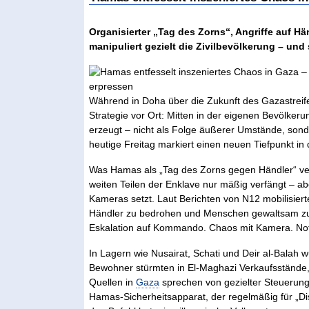
Organisierter „Tag des Zorns“, Angriffe auf Hän
manipuliert gezielt die Zivilbevölkerung – und 
Während in Doha über die Zukunft des Gazastreife
Strategie vor Ort: Mitten in der eigenen Bevölke
erzeugt – nicht als Folge äußerer Umstände, sonde
heutige Freitag markiert einen neuen Tiefpunkt in 
Was Hamas als „Tag des Zorns gegen Händler“ verka
weiten Teilen der Enklave nur mäßig verfängt – a
Kameras setzt. Laut Berichten von N12 mobilisiert
Händler zu bedrohen und Menschen gewaltsam zu de
Eskalation auf Kommando. Chaos mit Kamera. Not a
In Lagern wie Nusairat, Schati und Deir al-Balah
Bewohner stürmten in El-Maghazi Verkaufsstände
Quellen in
Gaza
sprechen von gezielter Steuerung d
Hamas-Sicherheitsapparat, der regelmäßig für „D