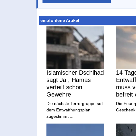
empfohlene Artikel
Islamischer Dschihad
14 Tage
sagt Ja , Hamas
Entwaf
verteilt schon
muss 
Gewehre
befreit
Die nächste Terrorgruppe soll
Die Feuerp
dem Entwaffnungsplan
Geschenk a
zugestimmt ...