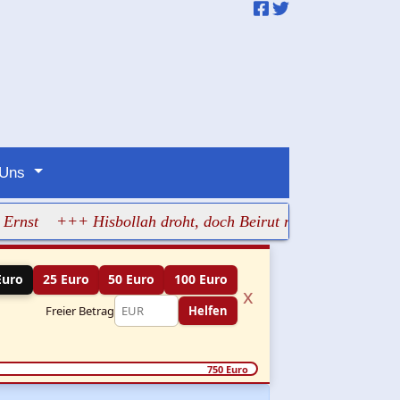
 Uns
+++ Hisbollah droht, doch Beirut redet weiter mit Jerusal
Euro
25 Euro
50 Euro
100 Euro
x
Freier Betrag
Helfen
750 Euro