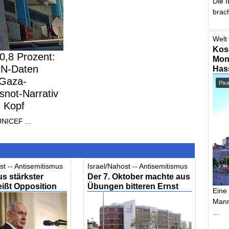
Die 
brach
Welt 
Kos
 0,8 Prozent:
Mont
N-Daten
Has
 Gaza-
Pix
not-Narrativ
n Kopf
UNICEF ...
st -- Antisemitismus
Israel/Nahost -- Antisemitismus
s stärkster
Der 7. Oktober machte aus
ißt Opposition
Übungen bitteren Ernst
Eine
Mann,
...