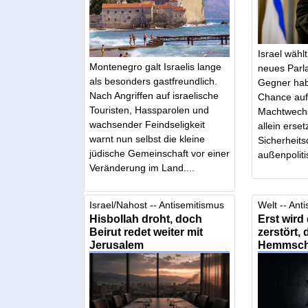
Israel wähl
Montenegro galt Israelis lange
neues Parl
als besonders gastfreundlich.
Gegner hab
Nach Angriffen auf israelische
Chance auf
Touristen, Hassparolen und
Machtwechs
wachsender Feindseligkeit
allein erse
warnt nun selbst die kleine
Sicherheits
jüdische Gemeinschaft vor einer
außenpolitis
Veränderung im Land....
Israel/Nahost -- Antisemitismus
Welt -- Ant
Hisbollah droht, doch
Erst wird
Beirut redet weiter mit
zerstört, 
Jerusalem
Hemmsch