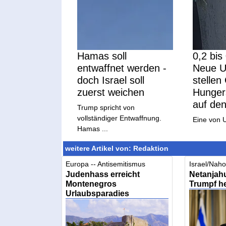
Hamas soll
0,2 bis
entwaffnet werden -
Neue U
doch Israel soll
stellen
zuerst weichen
Hungers
auf de
Trump spricht von
vollständiger Entwaffnung.
Eine von 
Hamas ...
weitere Artikel von: Redaktion
Europa -- Antisemitismus
Israel/Naho
Judenhass erreicht
Netanjahu
Montenegros
Trumpf he
Urlaubsparadies