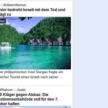
-- Antisemitismus
ier bedroht Israeli mit dem Tod und
ägt zu
abay
er philippinischen Insel Siargao fragte ein
scher Tourist einen Israeli nach seiner ...
l/Nahost -- Justiz
0 Kläger gegen Abbas: Die
stinenserbehörde soll für den 7.
ber haften