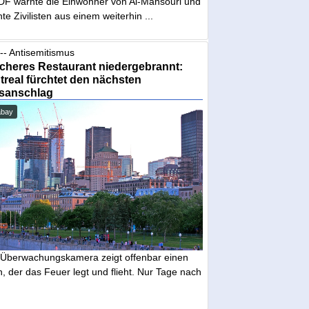
IDF warnte die Einwohner von Al-Mansouri und
te Zivilisten aus einem weiterhin ...
-- Antisemitismus
cheres Restaurant niedergebrannt:
real fürchtet den nächsten
sanschlag
abay
 Überwachungskamera zeigt offenbar einen
 der das Feuer legt und flieht. Nur Tage nach