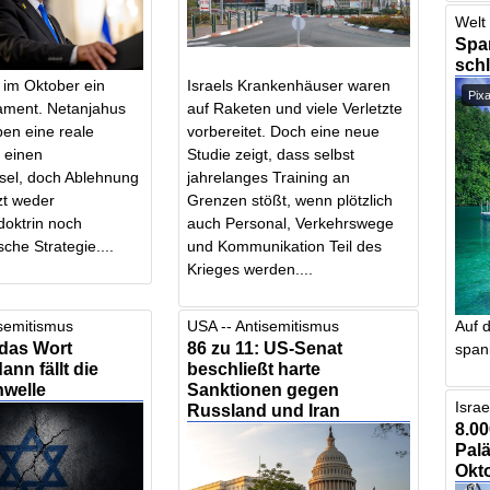
Welt 
Span
schl
t im Oktober ein
Israels Krankenhäuser waren
Pix
ament. Netanjahus
auf Raketen und viele Verletzte
en eine reale
vorbereitet. Doch eine neue
 einen
Studie zeigt, dass selbst
el, doch Ablehnung
jahrelanges Training an
tzt weder
Grenzen stößt, wenn plötzlich
doktrin noch
auch Personal, Verkehrswege
che Strategie....
und Kommunikation Teil des
Krieges werden....
isemitismus
USA -- Antisemitismus
Auf d
 das Wort
86 zu 11: US-Senat
spani
dann fällt die
beschließt harte
welle
Sanktionen gegen
Israe
Russland und Iran
8.00
Palä
Okto