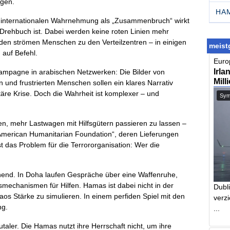
ugen.
HA
 der internationalen Wahrnehmung als „Zusammenbruch“ wirkt
 Drehbuch ist. Dabei werden keine roten Linien mehr
den strömen Menschen zu den Verteilzentren – in einigen
meistg
 auf Befehl.
Europ
Irla
kampagne in arabischen Netzwerken: Die Bilder von
Mill
n und frustrierten Menschen sollen ein klares Narrativ
täre Krise. Doch die Wahrheit ist komplexer – und
Symb
tzen, mehr Lastwagen mit Hilfsgütern passieren zu lassen –
„American Humanitarian Foundation“, deren Lieferungen
t das Problem für die Terrororganisation: Wer die
hnend. In Doha laufen Gespräche über eine Waffenruhe,
gsmechanismen für Hilfen. Hamas ist dabei nicht in der
Dubl
aos Stärke zu simulieren. In einem perfiden Spiel mit den
verzi
ng.
...
utaler. Die Hamas nutzt ihre Herrschaft nicht, um ihre