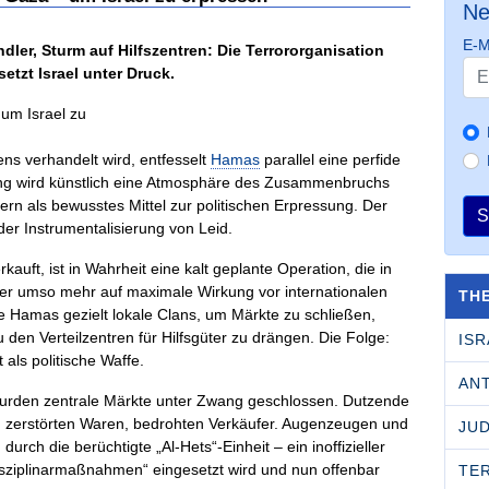
Ne
E-M
dler, Sturm auf Hilfszentren: Die Terrororganisation
setzt Israel unter Druck.
ns verhandelt wird, entfesselt
Hamas
parallel eine perfide
rung wird künstlich eine Atmosphäre des Zusammenbruchs
rn als bewusstes Mittel zur politischen Erpressung. Der
S
der Instrumentalisierung von Leid.
uft, ist in Wahrheit eine kalt geplante Operation, die in
ber umso mehr auf maximale Wirkung vor internationalen
TH
e Hamas gezielt lokale Clans, um Märkte zu schließen,
n Verteilzentren für Hilfsgüter zu drängen. Die Folge:
ISR
ls politische Waffe.
AN
 wurden zentrale Märkte unter Zwang geschlossen. Dutzende
, zerstörten Waren, bedrohten Verkäufer. Augenzeugen und
JU
urch die berüchtigte „Al-Hets“-Einheit – ein inoffizieller
isziplinarmaßnahmen“ eingesetzt wird und nun offenbar
TE