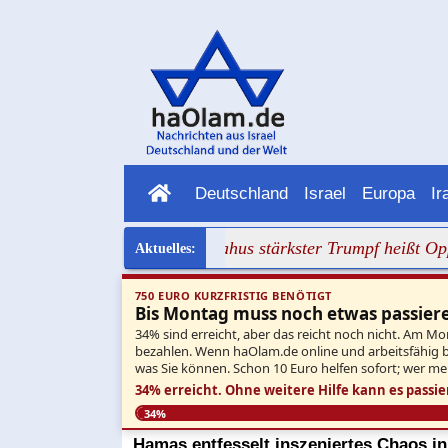
Deutschland
Israel
Europa
Ir
paradies
+++ Netanjahus stärkster Trumpf heißt Oppositio
750 EURO KURZFRISTIG BENÖTIGT
Bis Montag muss noch etwas passier
34% sind erreicht, aber das reicht noch nicht. Am Mo
bezahlen. Wenn haOlam.de online und arbeitsfähig ble
was Sie können. Schon 10 Euro helfen sofort; wer me
34% erreicht.
Ohne weitere Hilfe kann es passie
34%
Hamas entfesselt inszeniertes Chaos in