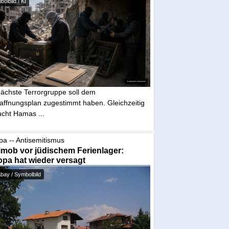
olbild / KI
nächste Terrorgruppe soll dem
affnungsplan zugestimmt haben. Gleichzeitig
ucht Hamas ...
pa -- Antisemitismus
mob vor jüdischem Ferienlager:
pa hat wieder versagt
bay / Symbolbild