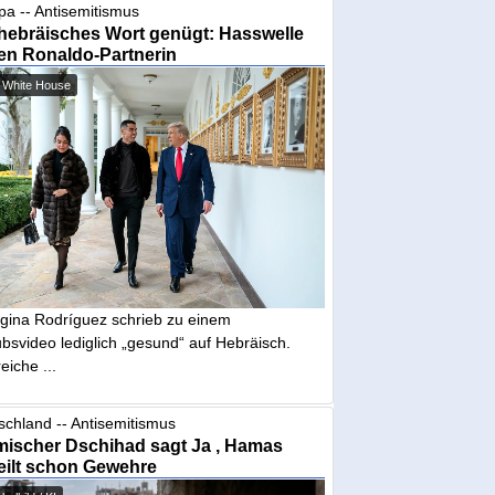
pa -- Antisemitismus
hebräisches Wort genügt: Hasswelle
en Ronaldo-Partnerin
 White House
gina Rodríguez schrieb zu einem
bsvideo lediglich „gesund“ auf Hebräisch.
eiche ...
schland -- Antisemitismus
mischer Dschihad sagt Ja , Hamas
eilt schon Gewehre