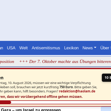
an
USA
Welt
Antisemitismus
Lexikon
News
Über
n
+++ Der 7. Oktober machte aus Übungen bitteren Ernst
en
10 
ntag, 10. August 2026, müssen wir eine wichtige Verpflichtung
iben soll, brauchen wir jetzt kurzfristig
750 Euro
. Bitte geben Sie,
hr geben kann, hilft besonders. Fragen?
redaktion@haolam.de
ren, dass wir vorübergehend offline gehen müssen.
 Gaza – um Israel zu erpressen