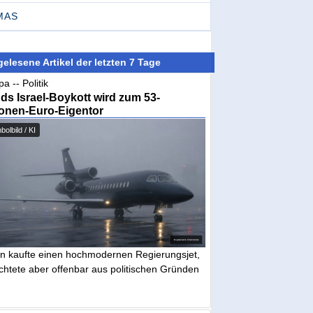
MAS
elesene Artikel der letzten 7 Tage
a -- Politik
nds Israel-Boykott wird zum 53-
ionen-Euro-Eigentor
olbild / KI
in kaufte einen hochmodernen Regierungsjet,
chtete aber offenbar aus politischen Gründen