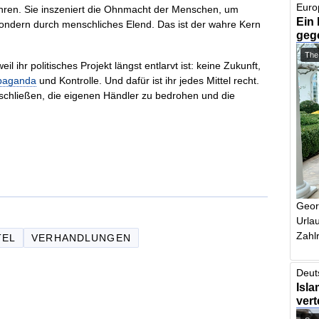
Euro
hren. Sie inszeniert die Ohnmacht der Menschen, um
Ein 
sondern durch menschliches Elend. Das ist der wahre Kern
geg
The
ihr politisches Projekt längst entlarvt ist: keine Zukunft,
paganda
und Kontrolle. Und dafür ist ihr jedes Mittel recht.
schließen, die eigenen Händler zu bedrohen und die
Geor
Urlau
Zahlr
TEL
VERHANDLUNGEN
Deut
Isla
vert