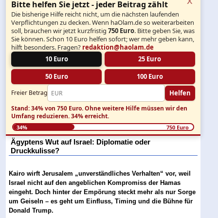
Bitte helfen Sie jetzt - jeder Beitrag zählt
Die bisherige Hilfe reicht nicht, um die nächsten laufenden
Verpflichtungen zu decken. Wenn haOlam.de so weiterarbeiten
soll, brauchen wir jetzt kurzfristig
750 Euro
. Bitte geben Sie, was
Sie können. Schon 10 Euro helfen sofort; wer mehr geben kann,
hilft besonders. Fragen?
redaktion@haolam.de
10 Euro
25 Euro
50 Euro
100 Euro
Helfen
Freier Betrag
Stand: 34% von 750 Euro.
Ohne weitere Hilfe müssen wir den
Umfang reduzieren.
34% erreicht.
34%
750 Euro
Ägyptens Wut auf Israel: Diplomatie oder
Druckkulisse?
Kairo wirft Jerusalem „unverständliches Verhalten“ vor, weil
Israel nicht auf den angeblichen Kompromiss der Hamas
eingeht. Doch hinter der Empörung steckt mehr als nur Sorge
um Geiseln – es geht um Einfluss, Timing und die Bühne für
Donald Trump.