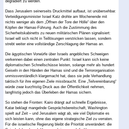
degradiert zu werden.
Dass Jerusalem seinerseits Druckmittel aufbaut, ist unübersehbar.
Verteidigungsminister Israel Katz drohte am Wochenende mit
nichts weniger als dem „Öffnen der Tore der Hölle“ über den
Köpfen der Hamas-Führung. Auch die Zustimmung des
Sicherheitskabinetts zu neuen militärischen Plänen signalisiert:
Israel will sich nicht in Teillösungen verstricken lassen, sondern
strebt weiter eine vollständige Zerschlagung der Hamas an.
Die ägyptischen Vorwürfe über Israels angebliches Schweigen
verkennen dabei einen zentralen Punkt: Israel kann sich keine
diplomatischen Schnellschüsse leisten, solange mehr als hundert
Geiseln in den Händen der Hamas sind und die Terrororganisation
unmissverständlich klargemacht hat, dass sie jede Verhandlung
taktisch für ihre eigenen Ziele missbraucht. Eine „Teilvereinbarung“
würde zwar kurzfristig Druck aus der Öffentlichkeit nehmen,
langfristig jedoch das Überleben der Hamas sichern.
So stehen die Fronten: Kairo drängt auf schnelle Ergebnisse,
Katar beklagt mangelnde Gesprächsbereitschaft, Washington
spielt auf Zeit – und Jerusalem wägt ab, wie viel Diplomatie es
sich leisten kann, ohne das eigene strategische Ziel zu verraten.
Für die israelische Regierung bleibt die Priorität unverändert: die