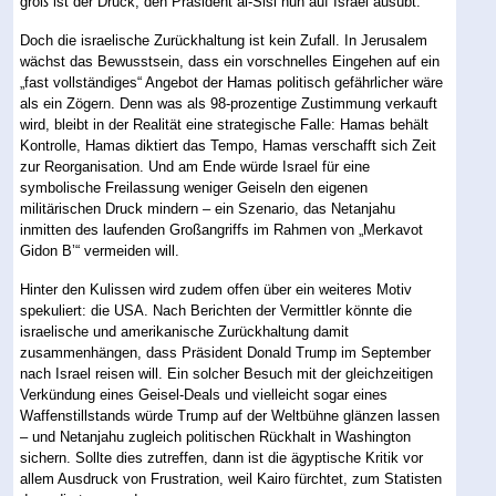
groß ist der Druck, den Präsident al-Sisi nun auf Israel ausübt.
Doch die israelische Zurückhaltung ist kein Zufall. In Jerusalem
wächst das Bewusstsein, dass ein vorschnelles Eingehen auf ein
„fast vollständiges“ Angebot der Hamas politisch gefährlicher wäre
als ein Zögern. Denn was als 98-prozentige Zustimmung verkauft
wird, bleibt in der Realität eine strategische Falle: Hamas behält
Kontrolle, Hamas diktiert das Tempo, Hamas verschafft sich Zeit
zur Reorganisation. Und am Ende würde Israel für eine
symbolische Freilassung weniger Geiseln den eigenen
militärischen Druck mindern – ein Szenario, das Netanjahu
inmitten des laufenden Großangriffs im Rahmen von „Merkavot
Gidon B’“ vermeiden will.
Hinter den Kulissen wird zudem offen über ein weiteres Motiv
spekuliert: die USA. Nach Berichten der Vermittler könnte die
israelische und amerikanische Zurückhaltung damit
zusammenhängen, dass Präsident Donald Trump im September
nach Israel reisen will. Ein solcher Besuch mit der gleichzeitigen
Verkündung eines Geisel-Deals und vielleicht sogar eines
Waffenstillstands würde Trump auf der Weltbühne glänzen lassen
– und Netanjahu zugleich politischen Rückhalt in Washington
sichern. Sollte dies zutreffen, dann ist die ägyptische Kritik vor
allem Ausdruck von Frustration, weil Kairo fürchtet, zum Statisten