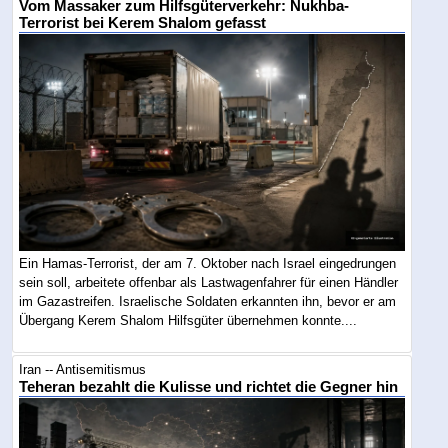
Vom Massaker zum Hilfsgüterverkehr: Nukhba-
Terrorist bei Kerem Shalom gefasst
Ein Hamas-Terrorist, der am 7. Oktober nach Israel eingedrungen
sein soll, arbeitete offenbar als Lastwagenfahrer für einen Händler
im Gazastreifen. Israelische Soldaten erkannten ihn, bevor er am
Übergang Kerem Shalom Hilfsgüter übernehmen konnte....
Iran -- Antisemitismus
Teheran bezahlt die Kulisse und richtet die Gegner hin