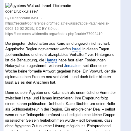
By Hildenbrand /MSC -
https://securityconference.org/mediathek/asset/abdel-fatah-al-sisi-
0902-16-02-2019/, CC BY 3.0 de,
https://commons.wikimedia.org/w/index.php?curid=77992419
Die jüngsten Botschaften aus Kairo sind ungewöhnlich scharf.
Ägyptische Regierungsvertreter warfen
Israel
in diesen Tagen
„befremdliches und nicht akzeptables Verhalten“ vor. Hintergrund
ist die Behauptung, die
Hamas
habe fast allen Forderungen
Netanyahus zugestimmt, während
Jerusalem
seit über einer
Woche keine formelle Antwort gegeben habe. Ein Vorwurf, der die
diplomatischen Fronten neu verhärtet – und doch tiefer blicken
lässt als es den Anschein hat.
Denn so sehr Ägypten und Katar sich als unermüdliche Vermittler
zwischen Israel und Hamas inszenieren: ihre Empörung folgt
einem klaren politischen Drehbuch. Kairo fürchtet um seine Rolle
als Schlüsselakteur in der Region. Ein erfolgreicher Deal – selbst
wenn er nur Teilaspekte umfasst und lediglich eine kleine Gruppe
israelischer Geiseln freibekommen würde – soll beweisen, dass
ohne Ägyptens Zutun keine Lösung möglich ist. Entsprechend