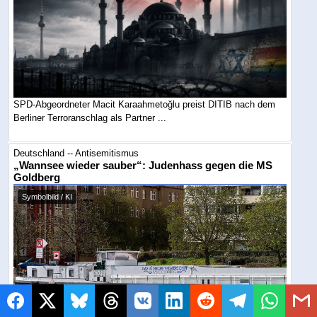
SPD-Abgeordneter Macit Karaahmetoğlu preist DITIB nach dem
Berliner Terroranschlag als Partner ...
Deutschland -- Antisemitismus
„Wannsee wieder sauber“: Judenhass gegen die MS
Goldberg
Symbolbild / KI