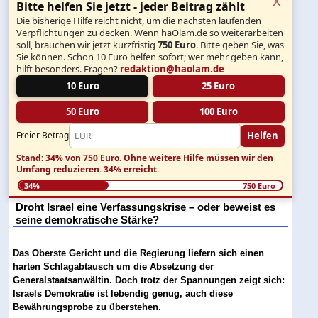
Bitte helfen Sie jetzt - jeder Beitrag zählt
Die bisherige Hilfe reicht nicht, um die nächsten laufenden
Verpflichtungen zu decken. Wenn haOlam.de so weiterarbeiten
soll, brauchen wir jetzt kurzfristig
750 Euro
. Bitte geben Sie, was
Sie können. Schon 10 Euro helfen sofort; wer mehr geben kann,
hilft besonders. Fragen?
redaktion@haolam.de
10 Euro
25 Euro
50 Euro
100 Euro
Helfen
Freier Betrag
Stand: 34% von 750 Euro.
Ohne weitere Hilfe müssen wir den
Umfang reduzieren.
34% erreicht.
34%
750 Euro
Droht Israel eine Verfassungskrise – oder beweist es
seine demokratische Stärke?
Das Oberste Gericht und die Regierung liefern sich einen
harten Schlagabtausch um die Absetzung der
Generalstaatsanwältin. Doch trotz der Spannungen zeigt sich:
Israels Demokratie ist lebendig genug, auch diese
Bewährungsprobe zu überstehen.