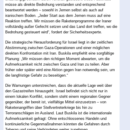
müsse als direkte Bedrohung verstanden und entsprechend
beantwortet werden – sowohl in Jemen selbst als auch auf
iranischem Boden. „Jeder Start aus dem Jemen muss auf eine
Reaktion treffen. Wir müssen die Raketenprogramme der Iraner
vollständig außer Gefecht setzen und das Land dort treffen, wo die
Bedrohung gesteuert wird“, fordert der Sicherheitsexperte.
Die strategische Herausforderung für Israel liegt in der zeitlichen
Abstimmung zwischen Gaza-Operationen und einer möglichen
direkten Konfrontation mit Iran. Buskila empfiehlt eine sorgfältige
Planung: „Wir müssen den richtigen Moment abwarten, um die
Aufmerksamkeit nicht zwischen Gaza und Iran zu teilen. Aber
früher oder später wird eine Aktion gegen Iran notwendig sein, um
die langfristige Gefahr zu beseitigen.“
Die Warnungen unterstreichen, dass die aktuelle Lage weit über
den Gazastreifen hinausgeht. Israel befindet sich nicht nur in
einem lokalen Konflikt, sondern steht einem regionalen Gegner
gegenüber, der bereit ist, vielfältige Mittel einzusetzen – von
Raketenangriffen über Stellvertreterkriege bis hin zu
Terroranschlägen im Ausland. Laut Buskila ist die internationale
Aufmerksamkeit gefragt: Ohne entschlossenes Handeln und
kontinuierliche Gegenmaßnahmen könnten die Gefahren durch
Teheran und seine Verbündeten weiter zunehmen.