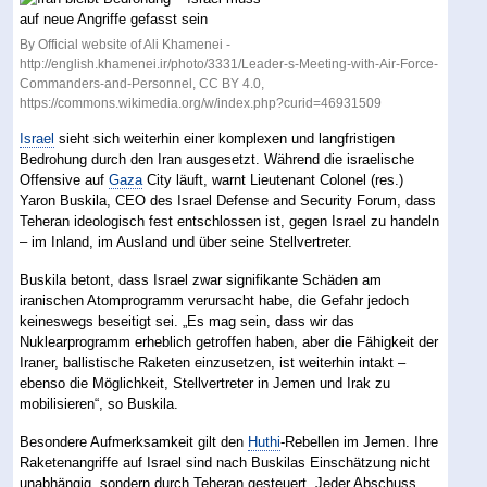
By Official website of Ali Khamenei -
http://english.khamenei.ir/photo/3331/Leader-s-Meeting-with-Air-Force-
Commanders-and-Personnel, CC BY 4.0,
https://commons.wikimedia.org/w/index.php?curid=46931509
Israel
sieht sich weiterhin einer komplexen und langfristigen
Bedrohung durch den Iran ausgesetzt. Während die israelische
Offensive auf
Gaza
City läuft, warnt Lieutenant Colonel (res.)
Yaron Buskila, CEO des Israel Defense and Security Forum, dass
Teheran ideologisch fest entschlossen ist, gegen Israel zu handeln
– im Inland, im Ausland und über seine Stellvertreter.
Buskila betont, dass Israel zwar signifikante Schäden am
iranischen Atomprogramm verursacht habe, die Gefahr jedoch
keineswegs beseitigt sei. „Es mag sein, dass wir das
Nuklearprogramm erheblich getroffen haben, aber die Fähigkeit der
Iraner, ballistische Raketen einzusetzen, ist weiterhin intakt –
ebenso die Möglichkeit, Stellvertreter in Jemen und Irak zu
mobilisieren“, so Buskila.
Besondere Aufmerksamkeit gilt den
Huthi
-Rebellen im Jemen. Ihre
Raketenangriffe auf Israel sind nach Buskilas Einschätzung nicht
unabhängig, sondern durch Teheran gesteuert. Jeder Abschuss