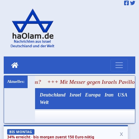
Clans?
+++ Mit Messer gegen Israels Pavillon: Hass erreic
Deutschland
Israel
Europa
Iran
USA
Welt
x
BIS MONTAG
34% erreicht · bis morgen zuerst 150 Euro nötig