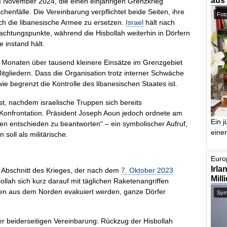
aus
m November 2024, die einen einjährigen Grenzkrieg
enfälle. Die Vereinbarung verpflichtet beide Seiten, ihre
Foto
ch die libanesische Armee zu ersetzen.
Israel
hält nach
chtungspunkte, während die Hisbollah weiterhin in Dörfern
 instand hält.
en Monaten über tausend kleinere Einsätze im Grenzgebiet
itgliedern. Dass die Organisation trotz interner Schwäche
wie begrenzt die Kontrolle des libanesischen Staates ist.
rst, nachdem israelische Truppen sich bereits
 Konfrontation. Präsident Joseph Aoun jedoch ordnete am
Ein j
üden entschieden zu beantworten“ – ein symbolischer Aufruf,
einer
 soll als militärische.
Europ
Irla
 Abschnitt des Krieges, der nach dem
7. Oktober 2023
Mill
ollah sich kurz darauf mit täglichen Raketenangriffen
ssten aus dem Norden evakuiert werden, ganze Dörfer
Symb
er beiderseitigen Vereinbarung: Rückzug der Hisbollah