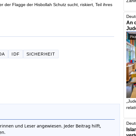
Zahlr
 der Flagge der Hisbollah Schutz sucht, riskiert, Teil ihres
Deut
An 
Jud
Pix
DA
IDF
SICHERHEIT
„Jude
relat
Deut
rinnen und Leser angewiesen. Jeder Beitrag hilft,
Isla
en.
vert