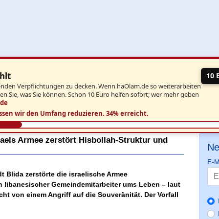
hlt
10 
aufenden Verpflichtungen zu decken. Wenn haOlam.de so weiterarbeiten
ben Sie, was Sie können. Schon 10 Euro helfen sofort; wer mehr geben
.de
ssen wir den Umfang reduzieren.
34% erreicht.
raels Armee zerstört Hisbollah-Struktur und
Ne
E-M
t Blida zerstörte die israelische Armee
ein libanesischer Gemeindemitarbeiter ums Leben – laut
richt von einem Angriff auf die Souveränität. Der Vorfall