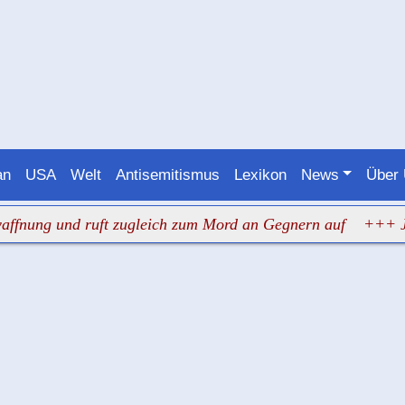
an
USA
Welt
Antisemitismus
Lexikon
News
Über
g und ruft zugleich zum Mord an Gegnern auf
+++ Judenha