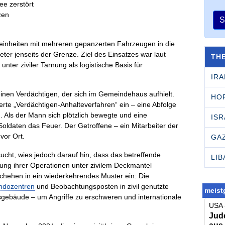
S
leinheiten mit mehreren gepanzerten Fahrzeugen in die
eter jenseits der Grenze. Ziel des Einsatzes war laut
TH
h
unter ziviler Tarnung als logistische Basis für
IRA
inen Verdächtigen, der sich im Gemeindehaus aufhielt.
HO
erte „Verdächtigen-Anhalteverfahren“ ein – eine Abfolge
 Als der Mann sich plötzlich bewegte und eine
ISR
Soldaten das Feuer. Der Getroffene – ein Mitarbeiter der
vor Ort.
GA
sucht, wies jedoch darauf hin, dass das betreffende
LI
ung ihrer Operationen unter zivilem Deckmantel
chehen in ein wiederkehrendes Muster ein: Die
dozentren
und Beobachtungsposten in zivil genutzte
meistg
gebäude – um Angriffe zu erschweren und internationale
USA 
Jude