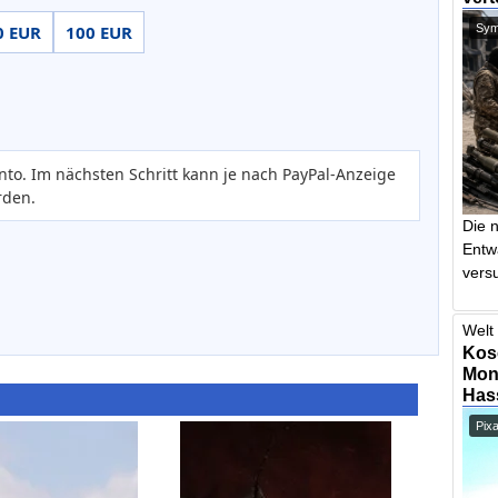
Symb
0 EUR
100 EUR
nto. Im nächsten Schritt kann je nach PayPal-Anzeige
rden.
Die 
Entw
vers
Welt 
Kos
Mont
Has
Pix