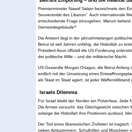
Beiruts Empörung – und die Realität da
Premierminister Nawaf Salam bezeichnete den Einsa
Souveränität des Libanon“. Auch internationale Me
entscheidende Frage einzugehen: Warum befand si
Gemeindegebäude?
Die Antwort liegt in der jahrzehntelangen politis
Beirut ist seit Jahren unfähig, die Hisbollah zu ent
Präsident Aoun offiziell die US-Forderung unterstütz
der politische Wille – und die militärische Macht.
US-Gesandte Morgan Ortagus, die Beirut Anfang d
endlich mit der Umsetzung eines Entwaffnungspla
als Staat im Staat agiert, ist jeder Waffenstillsta
Israels Dilemma
Für Israel bleibt der Norden ein Pulverfass. Jede 
Die Armee versucht, das Gleichgewicht zwischen 
solange die Hisbollah ihre Positionen ausbaut, blei
Der Tod eines libanesischen Zivilisten ist tragisch
neben Amtszimmern, Schulhöfen und Moscheen vers