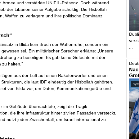
hen Armee und verstärkte UNIFIL-Präsenz. Doch während
blieb der Libanon seiner Aufgabe schuldig. Die Hisbollah
n, Waffen zu verlagern und ihre politische Dominanz
Dubl
rsch“
verzi
Einsatz in Blida kein Bruch der Waffenruhe, sondern ein
...
r gewesen sei. Ein militärischer Sprecher erklärte: „Unsere
edrohung zu beseitigen. Es gab keine Gefechte mit der
Deut
 zu halten.“
Nach
Gro
chlägen aus der Luft auf einen Raketenwerfer und einen
rukturen, die laut IDF eindeutig der Hisbollah gehörten.
Symb
biet von Blida vor, um Daten, Kommunikationsgeräte und
 im Gebäude übernachtete, zeigt die Tragik
on, die ihre Infrastruktur hinter zivilen Fassaden versteckt,
d nutzt jeden Zwischenfall, um Israel international zu