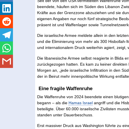
Seit der von den USA vermittelten Waffenruhe vo
beendete, häufen sich im Süden des Libanon Zwisch
Kräfte aus der Grenzzone abzuziehen und sie dur
eigenen Angaben nur noch fünf strategische Beoba
präsent ist und Waffenlager sowie Tunnelnetzwerke
Die israelische Armee meldete allein in den letzt
und die Eliminierung von mehr als 300 Hisbollah-M
und internationalem Druck weiterhin agiert, zeigt, 
Die libanesische Armee selbst reagierte in Blida e
zurückgezogen hatten. Es kam zu keiner direkten
Morgen an, „jede israelische Infiltration in den S
der in Beirut mehr innenpolitische Wirkung entfalten
Eine fragile Waffenruhe
Die Waffenruhe von 2024 beendete einen blutigen
begann – als die
Hamas Israel
angriff und die Hisb
beteiligte. Über 60.000 israelische Zivilisten mu
standen unter Dauerbeschuss.
Erst massiver Druck aus Washington führte zu ein