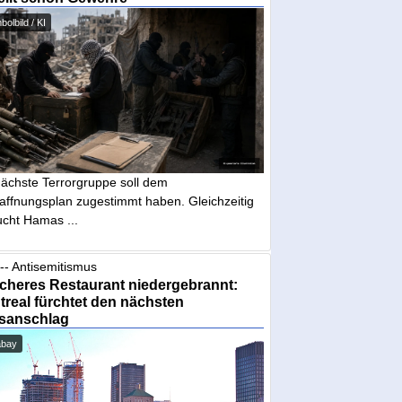
olbild / KI
nächste Terrorgruppe soll dem
affnungsplan zugestimmt haben. Gleichzeitig
ucht Hamas ...
-- Antisemitismus
cheres Restaurant niedergebrannt:
real fürchtet den nächsten
sanschlag
abay