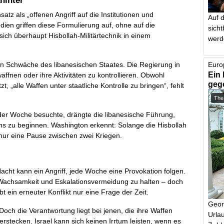
hinter
tz als „offenen Angriff auf die Institutionen und
Auf 
dien griffen diese Formulierung auf, ohne auf die
sich
ch überhaupt Hisbollah-Militärtechnik in einem
werd
chen Schwäche des libanesischen Staates. Die Regierung in
Euro
Ein 
waffnen oder ihre Aktivitäten zu kontrollieren. Obwohl
geg
t, „alle Waffen unter staatliche Kontrolle zu bringen“, fehlt
The
er Woche besuchte, drängte die libanesische Führung,
ns zu beginnen. Washington erkennt: Solange die Hisbollah
nd nur eine Pause zwischen zwei Kriegen.
Nacht kann ein Angriff, jede Woche eine Provokation folgen.
Wachsamkeit und Eskalationsvermeidung zu halten – doch
bt ein erneuter Konflikt nur eine Frage der Zeit.
Geor
. Doch die Verantwortung liegt bei jenen, die ihre Waffen
Urlau
tecken. Israel kann sich keinen Irrtum leisten, wenn es