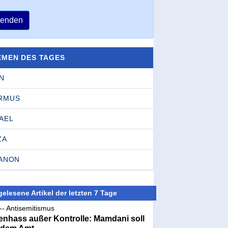
enden
EMEN DES TAGES
N
RMUS
AEL
ZA
BANON
elesene Artikel der letzten 7 Tage
-- Antisemitismus
nhass außer Kontrolle: Mamdani soll