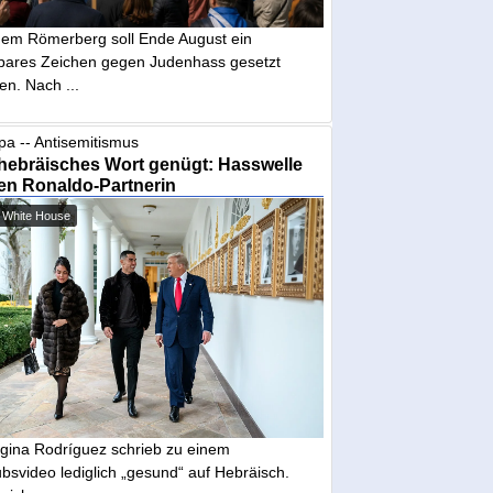
dem Römerberg soll Ende August ein
tbares Zeichen gegen Judenhass gesetzt
en. Nach ...
pa -- Antisemitismus
hebräisches Wort genügt: Hasswelle
en Ronaldo-Partnerin
 White House
gina Rodríguez schrieb zu einem
bsvideo lediglich „gesund“ auf Hebräisch.