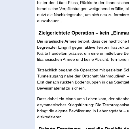
hinter den Litani-Fluss, Rückkehr der libanesisc
Israel seine Verpflichtungen weitgehend erfüllte, 
nutzt die Nachkriegsruhe, um sich neu zu formiere
auszubauen.
Zielgerichtete Operation – kein „Einma
Die israelische Armee betont, dass der nächtliche 
begrenzter Eingriff gegen aktive Terrorinfrastruktu
Kräfte handelten präzise, um eine unmittelbare B
libanesischen Armee und keine Absicht, Territorium
Tatsächlich begann die Operation mit gezielten S
Tunnelzugang nahe der Ortschaft Mahmoudiyeh – St
Erst danach rückten Bodentruppen in das Stadtge
Beweismaterial zu sichern.
Dass dabei ein Mann ums Leben kam, der offenbar
asymmetrischer Kriegsführung: Die Terrororganisati
bringt die eigene Bevölkerung in Lebensgefahr – un
diskreditieren.