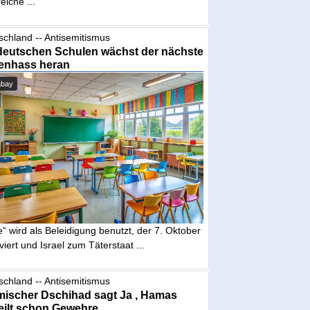
eiche ...
schland -- Antisemitismus
deutschen Schulen wächst der nächste
enhass heran
abay
“ wird als Beleidigung benutzt, der 7. Oktober
iviert und Israel zum Täterstaat ...
schland -- Antisemitismus
mischer Dschihad sagt Ja , Hamas
eilt schon Gewehre