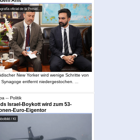
 dem Amt
grafía oficial de la Presid...
üdischer New Yorker wird wenige Schritte von
 Synagoge entfernt niedergestochen. ...
a -- Politik
nds Israel-Boykott wird zum 53-
ionen-Euro-Eigentor
olbild / KI