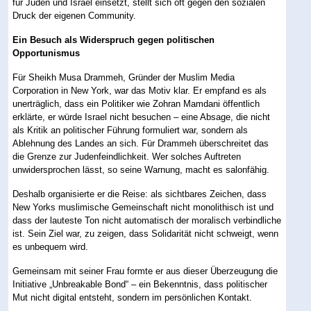
für Juden und Israel einsetzt, stellt sich oft gegen den sozialen
Druck der eigenen Community.
Ein Besuch als Widerspruch gegen politischen
Opportunismus
Für Sheikh Musa Drammeh, Gründer der Muslim Media
Corporation in New York, war das Motiv klar. Er empfand es als
unerträglich, dass ein Politiker wie Zohran Mamdani öffentlich
erklärte, er würde Israel nicht besuchen – eine Absage, die nicht
als Kritik an politischer Führung formuliert war, sondern als
Ablehnung des Landes an sich. Für Drammeh überschreitet das
die Grenze zur Judenfeindlichkeit. Wer solches Auftreten
unwidersprochen lässt, so seine Warnung, macht es salonfähig.
Deshalb organisierte er die Reise: als sichtbares Zeichen, dass
New Yorks muslimische Gemeinschaft nicht monolithisch ist und
dass der lauteste Ton nicht automatisch der moralisch verbindliche
ist. Sein Ziel war, zu zeigen, dass Solidarität nicht schweigt, wenn
es unbequem wird.
Gemeinsam mit seiner Frau formte er aus dieser Überzeugung die
Initiative „Unbreakable Bond“ – ein Bekenntnis, dass politischer
Mut nicht digital entsteht, sondern im persönlichen Kontakt.