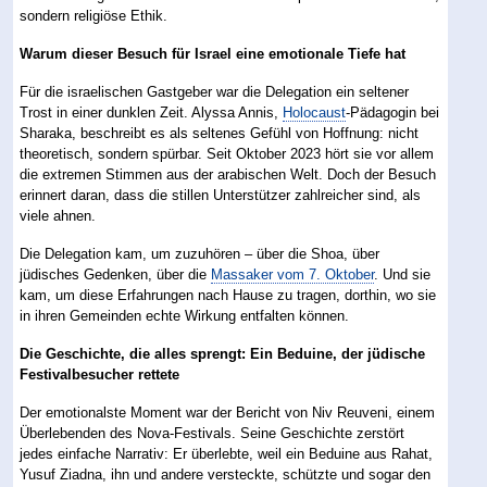
sondern religiöse Ethik.
Warum dieser Besuch für Israel eine emotionale Tiefe hat
Für die israelischen Gastgeber war die Delegation ein seltener
Trost in einer dunklen Zeit. Alyssa Annis,
Holocaust
-Pädagogin bei
Sharaka, beschreibt es als seltenes Gefühl von Hoffnung: nicht
theoretisch, sondern spürbar. Seit Oktober 2023 hört sie vor allem
die extremen Stimmen aus der arabischen Welt. Doch der Besuch
erinnert daran, dass die stillen Unterstützer zahlreicher sind, als
viele ahnen.
Die Delegation kam, um zuzuhören – über die Shoa, über
jüdisches Gedenken, über die
Massaker vom 7. Oktober
. Und sie
kam, um diese Erfahrungen nach Hause zu tragen, dorthin, wo sie
in ihren Gemeinden echte Wirkung entfalten können.
Die Geschichte, die alles sprengt: Ein Beduine, der jüdische
Festivalbesucher rettete
Der emotionalste Moment war der Bericht von Niv Reuveni, einem
Überlebenden des Nova-Festivals. Seine Geschichte zerstört
jedes einfache Narrativ: Er überlebte, weil ein Beduine aus Rahat,
Yusuf Ziadna, ihn und andere versteckte, schützte und sogar den