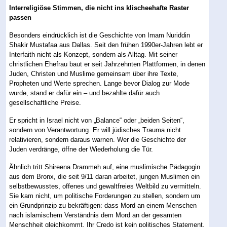
Interreligiöse Stimmen, die nicht ins klischeehafte Raster
passen
Besonders eindrücklich ist die Geschichte von Imam Nuriddin
Shakir Mustafaa aus Dallas. Seit den frühen 1990er-Jahren lebt er
Interfaith nicht als Konzept, sondern als Alltag. Mit seiner
christlichen Ehefrau baut er seit Jahrzehnten Plattformen, in denen
Juden, Christen und Muslime gemeinsam über ihre Texte,
Propheten und Werte sprechen. Lange bevor Dialog zur Mode
wurde, stand er dafür ein – und bezahlte dafür auch
gesellschaftliche Preise.
Er spricht in Israel nicht von „Balance“ oder „beiden Seiten“,
sondern von Verantwortung. Er will jüdisches Trauma nicht
relativieren, sondern daraus warnen. Wer die Geschichte der
Juden verdränge, öffne der Wiederholung die Tür.
Ähnlich tritt Shireena Drammeh auf, eine muslimische Pädagogin
aus dem Bronx, die seit 9/11 daran arbeitet, jungen Muslimen ein
selbstbewusstes, offenes und gewaltfreies Weltbild zu vermitteln.
Sie kam nicht, um politische Forderungen zu stellen, sondern um
ein Grundprinzip zu bekräftigen: dass Mord an einem Menschen
nach islamischem Verständnis dem Mord an der gesamten
Menschheit gleichkommt. Ihr Credo ist kein politisches Statement,