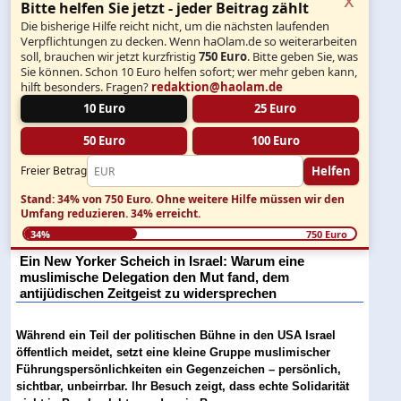
Bitte helfen Sie jetzt - jeder Beitrag zählt
Die bisherige Hilfe reicht nicht, um die nächsten laufenden
Verpflichtungen zu decken. Wenn haOlam.de so weiterarbeiten
soll, brauchen wir jetzt kurzfristig
750 Euro
. Bitte geben Sie, was
Sie können. Schon 10 Euro helfen sofort; wer mehr geben kann,
hilft besonders. Fragen?
redaktion@haolam.de
10 Euro
25 Euro
50 Euro
100 Euro
Helfen
Freier Betrag
Stand: 34% von 750 Euro.
Ohne weitere Hilfe müssen wir den
Umfang reduzieren.
34% erreicht.
34%
750 Euro
Ein New Yorker Scheich in Israel: Warum eine
muslimische Delegation den Mut fand, dem
antijüdischen Zeitgeist zu widersprechen
Während ein Teil der politischen Bühne in den USA Israel
öffentlich meidet, setzt eine kleine Gruppe muslimischer
Führungspersönlichkeiten ein Gegenzeichen – persönlich,
sichtbar, unbeirrbar. Ihr Besuch zeigt, dass echte Solidarität