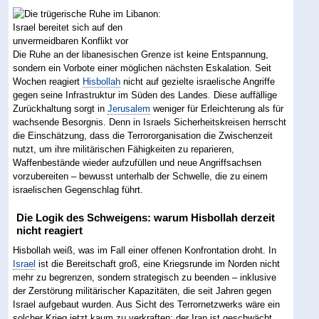
Die Ruhe an der libanesischen Grenze ist keine Entspannung,
sondern ein Vorbote einer möglichen nächsten Eskalation. Seit
Wochen reagiert
Hisbollah
nicht auf gezielte israelische Angriffe
gegen seine Infrastruktur im Süden des Landes. Diese auffällige
Zurückhaltung sorgt in
Jerusalem
weniger für Erleichterung als für
wachsende Besorgnis. Denn in Israels Sicherheitskreisen herrscht
die Einschätzung, dass die Terrororganisation die Zwischenzeit
nutzt, um ihre militärischen Fähigkeiten zu reparieren,
Waffenbestände wieder aufzufüllen und neue Angriffsachsen
vorzubereiten – bewusst unterhalb der Schwelle, die zu einem
israelischen Gegenschlag führt.
Die Logik des Schweigens: warum Hisbollah derzeit
nicht reagiert
Hisbollah weiß, was im Fall einer offenen Konfrontation droht. In
Israel
ist die Bereitschaft groß, eine Kriegsrunde im Norden nicht
mehr zu begrenzen, sondern strategisch zu beenden – inklusive
der Zerstörung militärischer Kapazitäten, die seit Jahren gegen
Israel aufgebaut wurden. Aus Sicht des Terrornetzwerks wäre ein
solcher Krieg jetzt kaum zu verkraften: der Iran ist geschwächt,