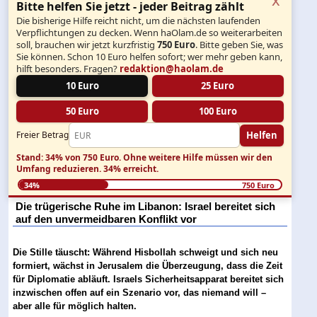
Bitte helfen Sie jetzt - jeder Beitrag zählt
Die bisherige Hilfe reicht nicht, um die nächsten laufenden
Verpflichtungen zu decken. Wenn haOlam.de so weiterarbeiten
soll, brauchen wir jetzt kurzfristig
750 Euro
. Bitte geben Sie, was
Sie können. Schon 10 Euro helfen sofort; wer mehr geben kann,
hilft besonders. Fragen?
redaktion@haolam.de
10 Euro
25 Euro
50 Euro
100 Euro
Helfen
Freier Betrag
Stand: 34% von 750 Euro.
Ohne weitere Hilfe müssen wir den
Umfang reduzieren.
34% erreicht.
34%
750 Euro
Die trügerische Ruhe im Libanon: Israel bereitet sich
auf den unvermeidbaren Konflikt vor
Die Stille täuscht: Während Hisbollah schweigt und sich neu
formiert, wächst in Jerusalem die Überzeugung, dass die Zeit
für Diplomatie abläuft. Israels Sicherheitsapparat bereitet sich
inzwischen offen auf ein Szenario vor, das niemand will –
aber alle für möglich halten.