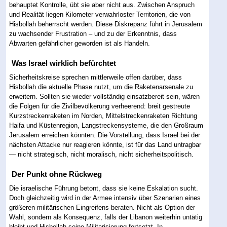
behauptet Kontrolle, übt sie aber nicht aus. Zwischen Anspruch
und Realität liegen Kilometer verwahrloster Territorien, die von
Hisbollah beherrscht werden. Diese Diskrepanz führt in Jerusalem
zu wachsender Frustration – und zu der Erkenntnis, dass
Abwarten gefährlicher geworden ist als Handeln.
Was Israel wirklich befürchtet
Sicherheitskreise sprechen mittlerweile offen darüber, dass
Hisbollah die aktuelle Phase nutzt, um die Raketenarsenale zu
erweitern. Sollten sie wieder vollständig einsatzbereit sein, wären
die Folgen für die Zivilbevölkerung verheerend: breit gestreute
Kurzstreckenraketen im Norden, Mittelstreckenraketen Richtung
Haifa und Küstenregion, Langstreckensysteme, die den Großraum
Jerusalem erreichen könnten. Die Vorstellung, dass Israel bei der
nächsten Attacke nur reagieren könnte, ist für das Land untragbar
— nicht strategisch, nicht moralisch, nicht sicherheitspolitisch.
Der Punkt ohne Rückweg
Die israelische Führung betont, dass sie keine Eskalation sucht.
Doch gleichzeitig wird in der Armee intensiv über Szenarien eines
größeren militärischen Eingreifens beraten. Nicht als Option der
Wahl, sondern als Konsequenz, falls der Libanon weiterhin untätig
bleibt und Hisbollah seine Militarisierung fortsetzt. In