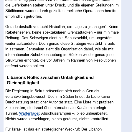
die Lieferketten stehen unter Druck, und die eigenen Stellungen im
Südlibanon wurden durch gezielte israelische Operationen bereits
empfindlich getroffen.
Gerade deshalb versucht Hisbollah, die Lage zu „managen“. Keine
Raketenserien, keine spektakulären Grenzattacken – nur minimale
Reibung. Das Schweigen dient als Schutzschild, um ungestört
weiter aufzurüsten. Doch genau diese Strategie verstärkt Israels
Misstrauen. Jerusalem sieht die Organisation dabei, wie sie mit
internationaler Schutzbehauptung im Rücken wieder genau jene
Strukturen errichtet, die vor Jahren im Rahmen von Resolutionen
entfernt werden sollten.
Libanons Rolle: zwischen Unfähigkeit und
Gleichgültigkeit
Die Regierung in Beirut präsentiert sich nach außen als
verantwortungsbewusst. Doch im Süden findet de facto keine
Durchsetzung staatlicher Autorität statt. Eine Liste mit präzisen
Zielpunkten, die Israel über internationale Kanäle hinterlegte –
Tunnel,
Waffenlager
, Abschussrampen –, blieb unbearbeitet.
Nichts wurde zerschlagen, nichts geräumt, nichts kontrolliert.
Für Israel ist das ein strategischer Weckruf: Der Libanon