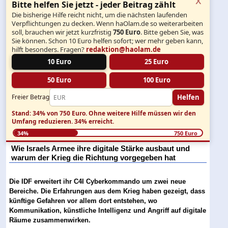
Bitte helfen Sie jetzt - jeder Beitrag zählt
Die bisherige Hilfe reicht nicht, um die nächsten laufenden
Verpflichtungen zu decken. Wenn haOlam.de so weiterarbeiten
soll, brauchen wir jetzt kurzfristig
750 Euro
. Bitte geben Sie, was
Sie können. Schon 10 Euro helfen sofort; wer mehr geben kann,
hilft besonders. Fragen?
redaktion@haolam.de
10 Euro
25 Euro
50 Euro
100 Euro
Helfen
Freier Betrag
Stand: 34% von 750 Euro.
Ohne weitere Hilfe müssen wir den
Umfang reduzieren.
34% erreicht.
34%
750 Euro
Wie Israels Armee ihre digitale Stärke ausbaut und
warum der Krieg die Richtung vorgegeben hat
Die IDF erweitert ihr C4I Cyberkommando um zwei neue
Bereiche. Die Erfahrungen aus dem Krieg haben gezeigt, dass
künftige Gefahren vor allem dort entstehen, wo
Kommunikation, künstliche Intelligenz und Angriff auf digitale
Räume zusammenwirken.