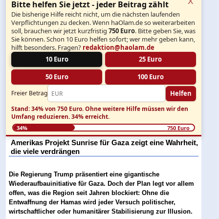
Bitte helfen Sie jetzt - jeder Beitrag zählt
Die bisherige Hilfe reicht nicht, um die nächsten laufenden
Verpflichtungen zu decken. Wenn haOlam.de so weiterarbeiten
soll, brauchen wir jetzt kurzfristig
750 Euro
. Bitte geben Sie, was
Sie können. Schon 10 Euro helfen sofort; wer mehr geben kann,
hilft besonders. Fragen?
redaktion@haolam.de
10 Euro
25 Euro
50 Euro
100 Euro
Helfen
Freier Betrag
Stand: 34% von 750 Euro.
Ohne weitere Hilfe müssen wir den
Umfang reduzieren.
34% erreicht.
34%
750 Euro
Amerikas Projekt Sunrise für Gaza zeigt eine Wahrheit,
die viele verdrängen
Die Regierung Trump präsentiert eine gigantische
Wiederaufbauinitiative für Gaza. Doch der Plan legt vor allem
offen, was die Region seit Jahren blockiert: Ohne die
Entwaffnung der Hamas wird jeder Versuch politischer,
wirtschaftlicher oder humanitärer Stabilisierung zur Illusion.