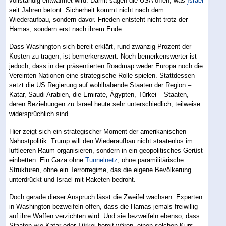
vollständig entwaffnet wird. Damit sagen die USA offen, was
Israel
seit Jahren betont. Sicherheit kommt nicht nach dem
Wiederaufbau, sondern davor. Frieden entsteht nicht trotz der
Hamas, sondern erst nach ihrem Ende.
Dass Washington sich bereit erklärt, rund zwanzig Prozent der
Kosten zu tragen, ist bemerkenswert. Noch bemerkenswerter ist
jedoch, dass in der präsentierten Roadmap weder Europa noch die
Vereinten Nationen eine strategische Rolle spielen. Stattdessen
setzt die US Regierung auf wohlhabende Staaten der Region –
Katar, Saudi Arabien, die Emirate, Ägypten, Türkei – Staaten,
deren Beziehungen zu Israel heute sehr unterschiedlich, teilweise
widersprüchlich sind.
Hier zeigt sich ein strategischer Moment der amerikanischen
Nahostpolitik. Trump will den Wiederaufbau nicht staatenlos im
luftleeren Raum organisieren, sondern in ein geopolitisches Gerüst
einbetten. Ein Gaza ohne
Tunnelnetz
, ohne paramilitärische
Strukturen, ohne ein Terrorregime, das die eigene Bevölkerung
unterdrückt und Israel mit Raketen bedroht.
Doch gerade dieser Anspruch lässt die Zweifel wachsen. Experten
in Washington bezweifeln offen, dass die Hamas jemals freiwillig
auf ihre Waffen verzichten wird. Und sie bezweifeln ebenso, dass
Staaten wie Katar oder Türkei bereit wären, einen solchen Kurs