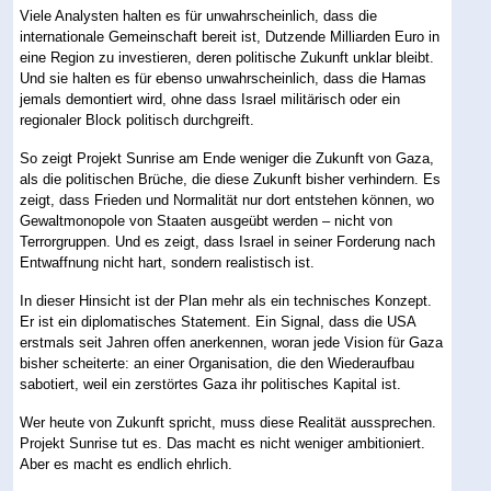
Viele Analysten halten es für unwahrscheinlich, dass die
internationale Gemeinschaft bereit ist, Dutzende Milliarden Euro in
eine Region zu investieren, deren politische Zukunft unklar bleibt.
Und sie halten es für ebenso unwahrscheinlich, dass die Hamas
jemals demontiert wird, ohne dass Israel militärisch oder ein
regionaler Block politisch durchgreift.
So zeigt Projekt Sunrise am Ende weniger die Zukunft von Gaza,
als die politischen Brüche, die diese Zukunft bisher verhindern. Es
zeigt, dass Frieden und Normalität nur dort entstehen können, wo
Gewaltmonopole von Staaten ausgeübt werden – nicht von
Terrorgruppen. Und es zeigt, dass Israel in seiner Forderung nach
Entwaffnung nicht hart, sondern realistisch ist.
In dieser Hinsicht ist der Plan mehr als ein technisches Konzept.
Er ist ein diplomatisches Statement. Ein Signal, dass die USA
erstmals seit Jahren offen anerkennen, woran jede Vision für Gaza
bisher scheiterte: an einer Organisation, die den Wiederaufbau
sabotiert, weil ein zerstörtes Gaza ihr politisches Kapital ist.
Wer heute von Zukunft spricht, muss diese Realität aussprechen.
Projekt Sunrise tut es. Das macht es nicht weniger ambitioniert.
Aber es macht es endlich ehrlich.