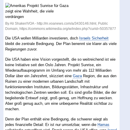
By Ali Shaker/VOA - http://m.voanews.com/a/3430146.html, Public
Domain, https://commons.wikimedia.org/w/index.php?curid=50357877
Die USA wollen Milliarden investieren, doch
Israels Sicherheit
bleibt die zentrale Bedingung. Der Plan benennt sie klarer als viele
Regierungen zuvor.
Die USA haben eine Vision vorgestellt, die so weitreichend ist wie
keine Initiative seit den Oslo Jahren. Projekt Sunrise, ein
Wiederaufbauprogramm im Umfang von mehr als 112 Milliarden
Dollar über ein Jahrzehnt, skizziert eine
Gaza
Region, die aus den
Ruinen zu einer modernen urbanen Landschaft mit
funktionierenden Instituten, Bildungsstätten, Infrastruktur und
technologischen Zentren werden soll. Es sind große Bilder, die der
begleitende Entwurf zeigt, groß genug, um Hoffnung zu wecken.
Aber groß genug auch, um eine unbequeme Realität sichtbar zu
machen.
Denn der Plan enthält eine Bedingung, die schwerer wiegt als
jedes finanzielle Detail: Er ist nur umsetzbar, wenn die
Hamas