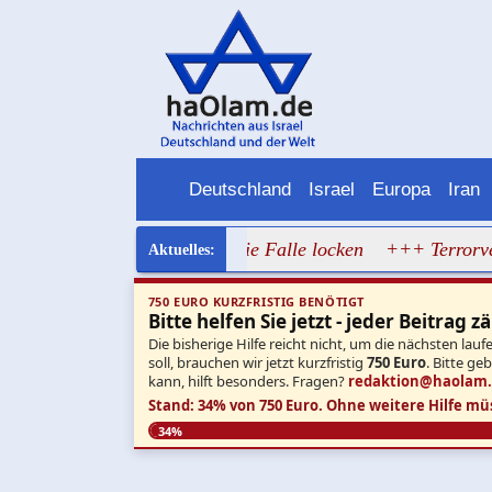
Deutschland
Israel
Europa
Iran
el mit Entwaffnungsdeal in die Falle locken
+++ Terrorver
750 EURO KURZFRISTIG BENÖTIGT
Bitte helfen Sie jetzt - jeder Beitrag zä
Die bisherige Hilfe reicht nicht, um die nächsten l
soll, brauchen wir jetzt kurzfristig
750 Euro
. Bitte ge
kann, hilft besonders. Fragen?
redaktion@haolam
Stand: 34% von 750 Euro.
Ohne weitere Hilfe mü
34%