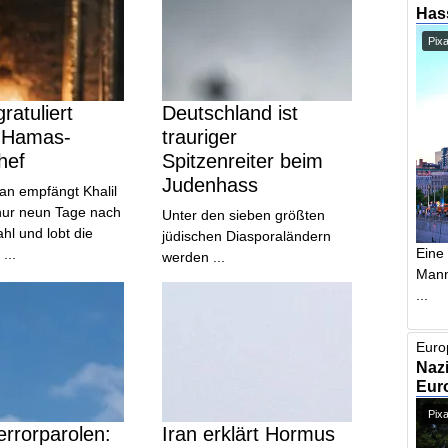
Has
Pix
ratuliert
Deutschland ist
 Hamas-
trauriger
hef
Spitzenreiter beim
Judenhass
an empfängt Khalil
nur neun Tage nach
Unter den sieben größten
l und lobt die
jüdischen Diasporaländern
Eine
...
werden ...
Mann,
...
Euro
Nazi
Euro
Pixa
rrorparolen:
Iran erklärt Hormus