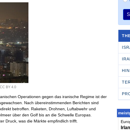
S
TH
ISR
IRA
HI
TE
CC BY 4.0
PR
kanischen Operationen gegen das iranische Regime ist der
nausgewachsen. Nach übereinstimmenden Berichten sind
ndirekt betroffen. Raketen, Drohnen, Luftabwehr und
meistg
elmeer über den Golf bis an die Schwelle Europas.
er Druck, was die Märkte empfindlich trifft.
Europ
Irla