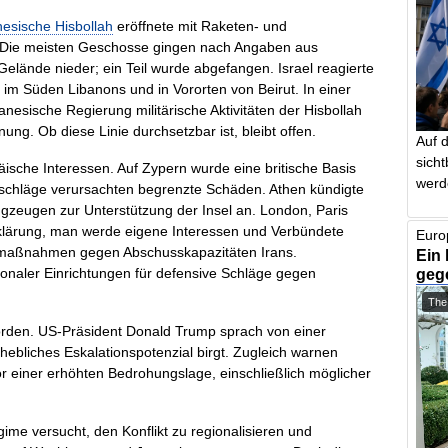
nesische Hisbollah
eröffnete mit Raketen- und
l. Die meisten Geschosse gingen nach Angaben aus
elände nieder; ein Teil wurde abgefangen. Israel reagierte
n im Süden Libanons und in Vororten von Beirut. In einer
esische Regierung militärische Aktivitäten der Hisbollah
ung. Ob diese Linie durchsetzbar ist, bleibt offen.
Auf 
sich
äische Interessen. Auf Zypern wurde eine britische Basis
werd
schläge verursachten begrenzte Schäden. Athen kündigte
gzeugen zur Unterstützung der Insel an. London, Paris
rklärung, man werde eigene Interessen und Verbündete
Euro
hrmaßnahmen gegen Abschusskapazitäten Irans.
Ein 
onaler Einrichtungen für defensive Schläge gegen
geg
The
orden. US-Präsident Donald Trump sprach von einer
ebliches Eskalationspotenzial birgt. Zugleich warnen
or einer erhöhten Bedrohungslage, einschließlich möglicher
gime versucht, den Konflikt zu regionalisieren und