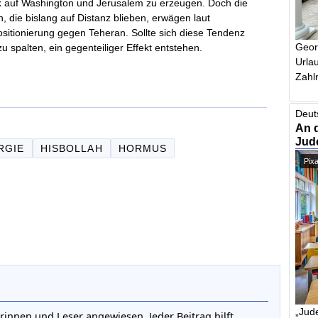
k auf Washington und Jerusalem zu erzeugen. Doch die
, die bislang auf Distanz blieben, erwägen laut
ositionierung gegen Teheran. Sollte sich diese Tendenz
Geor
 spalten, ein gegenteiliger Effekt entstehen.
Urlau
Zahlr
Deut
An 
Jud
RGIE
HISBOLLAH
HORMUS
Pix
„Jude
rinnen und Leser angewiesen. Jeder Beitrag hilft,