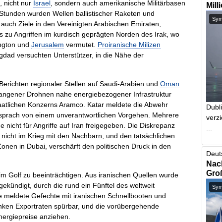
, nicht nur
Israel
, sondern auch amerikanische Militärbasen
Mill
 Stunden wurden Wellen ballistischer Raketen und
Symb
uch Ziele in den Vereinigten Arabischen Emiraten,
 zu Angriffen im kurdisch geprägten Norden des Irak, wo
ington und
Jerusalem
vermutet.
Proiranische Milizen
agdad versuchten Unterstützer, in die Nähe der
 Berichten regionaler Stellen auf Saudi-Arabien und
Oman
fangener Drohnen nahe energiebezogener Infrastruktur
staatlichen Konzerns Aramco. Katar meldete die Abwehr
Dubl
sprach von einem unverantwortlichen Vorgehen. Mehrere
verzi
e nicht für Angriffe auf Iran freigegeben. Die Diskrepanz
...
nicht im Krieg mit den Nachbarn, und den tatsächlichen
 Zonen in Dubai, verschärft den politischen Druck in den
Deut
Nach
Gro
im Golf zu beeinträchtigen. Aus iranischen Quellen wurde
kündigt, durch die rund ein Fünftel des weltweit
Symb
te meldete Gefechte mit iranischen Schnellbooten und
sanken Exportraten spürbar, und die vorübergehende
Energiepreise anziehen.