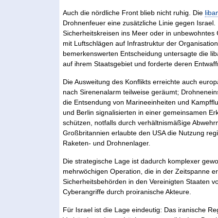
Auch die nördliche Front blieb nicht ruhig. Die
liba
Drohnenfeuer eine zusätzliche Linie gegen Israe
Sicherheitskreisen ins Meer oder in unbewohntes G
mit Luftschlägen auf Infrastruktur der Organisatio
bemerkenswerten Entscheidung untersagte die liban
auf ihrem Staatsgebiet und forderte deren Entwaffn
Die Ausweitung des Konflikts erreichte auch europ
nach Sirenenalarm teilweise geräumt; Drohnenein
die Entsendung von Marineeinheiten und Kampfflu
und Berlin signalisierten in einer gemeinsamen E
schützen, notfalls durch verhältnismäßige Abwe
Großbritannien erlaubte den USA die Nutzung regi
Raketen- und Drohnenlager.
Die strategische Lage ist dadurch komplexer gew
mehrwöchigen Operation, die in der Zeitspanne erh
Sicherheitsbehörden in den Vereinigten Staaten v
Cyberangriffe durch proiranische Akteure.
Für Israel ist die Lage eindeutig: Das iranische Re