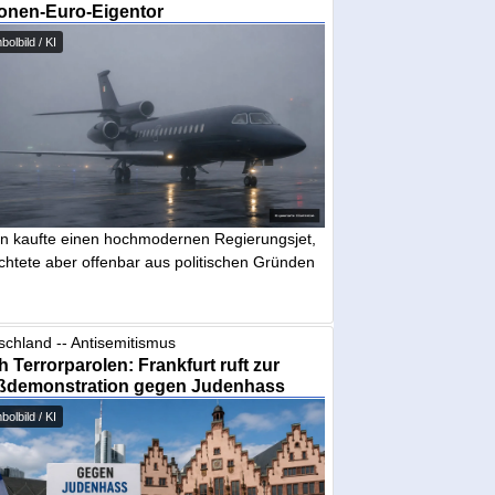
ionen-Euro-Eigentor
olbild / KI
in kaufte einen hochmodernen Regierungsjet,
chtete aber offenbar aus politischen Gründen
schland -- Antisemitismus
 Terrorparolen: Frankfurt ruft zur
ßdemonstration gegen Judenhass
olbild / KI