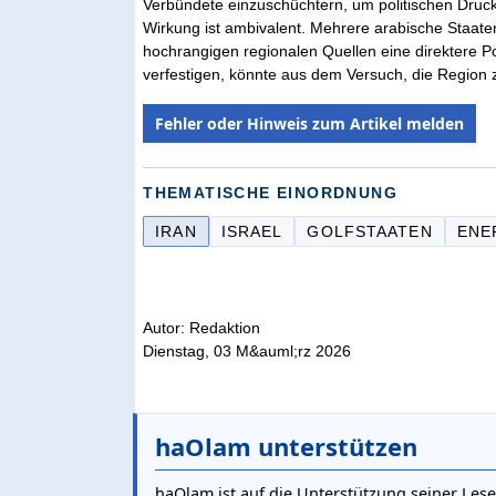
Verbündete einzuschüchtern, um politischen Druc
Wirkung ist ambivalent. Mehrere arabische Staaten
hochrangigen regionalen Quellen eine direktere P
verfestigen, könnte aus dem Versuch, die Region zu
Fehler oder Hinweis zum Artikel melden
THEMATISCHE EINORDNUNG
IRAN
ISRAEL
GOLFSTAATEN
ENE
Autor: Redaktion
Dienstag, 03 M&auml;rz 2026
haOlam unterstützen
haOlam ist auf die Unterstützung seiner Lese