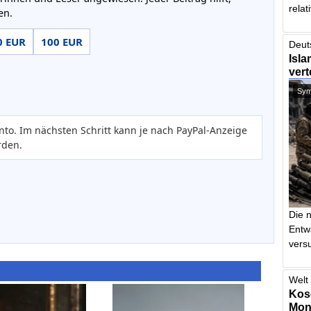
relat
en.
0 EUR
100 EUR
Deut
Isla
vert
Symb
nto. Im nächsten Schritt kann je nach PayPal-Anzeige
rden.
Die 
Entw
vers
Welt 
Kos
Mont