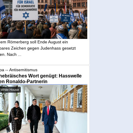
dem Römerberg soll Ende August ein
tbares Zeichen gegen Judenhass gesetzt
en. Nach ...
pa -- Antisemitismus
hebräisches Wort genügt: Hasswelle
en Ronaldo-Partnerin
 White House