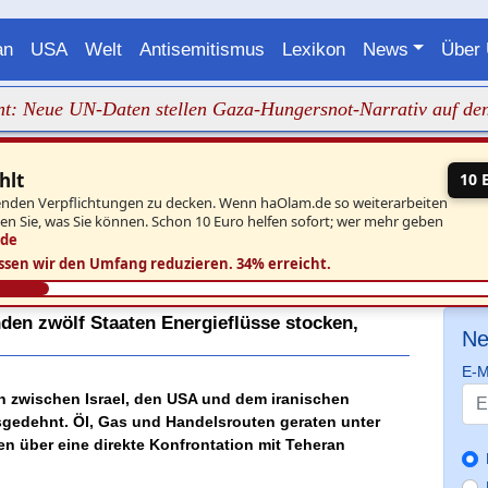
an
USA
Welt
Antisemitismus
Lexikon
News
Über
ue UN-Daten stellen Gaza-Hungersnot-Narrativ auf den Kopf
hlt
10 
aufenden Verpflichtungen zu decken. Wenn haOlam.de so weiterarbeiten
ben Sie, was Sie können. Schon 10 Euro helfen sofort; wer mehr geben
.de
ssen wir den Umfang reduzieren.
34% erreicht.
nden zwölf Staaten Energieflüsse stocken,
Ne
E-M
h zwischen Israel, den USA und dem iranischen
sgedehnt. Öl, Gas und Handelsrouten geraten unter
n über eine direkte Konfrontation mit Teheran