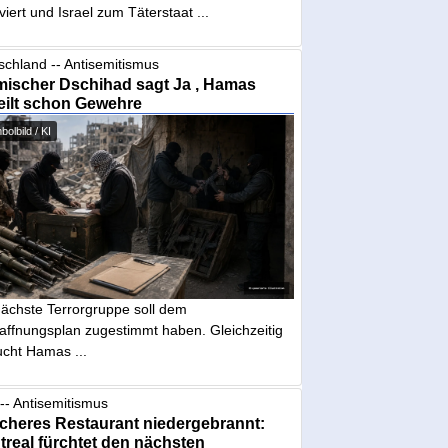
iviert und Israel zum Täterstaat ...
schland -- Antisemitismus
mischer Dschihad sagt Ja , Hamas
eilt schon Gewehre
olbild / KI
nächste Terrorgruppe soll dem
affnungsplan zugestimmt haben. Gleichzeitig
ucht Hamas ...
-- Antisemitismus
cheres Restaurant niedergebrannt:
real fürchtet den nächsten