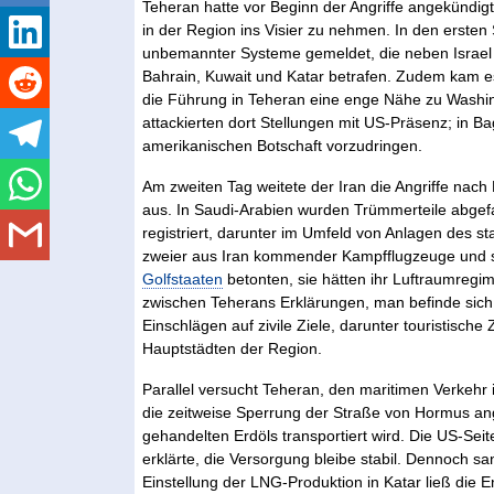
Teheran hatte vor Beginn der Angriffe angekündigt
in der Region ins Visier zu nehmen. In den ersten
unbemannter Systeme gemeldet, die neben Israel a
Bahrain, Kuwait und Katar betrafen. Zudem kam es
die Führung in Teheran eine enge Nähe zu Wash
attackierten dort Stellungen mit US-Präsenz; in B
amerikanischen Botschaft vorzudringen.
Am zweiten Tag weitete der Iran die Angriffe nach
aus. In Saudi-Arabien wurden Trümmerteile abge
registriert, darunter im Umfeld von Anlagen des 
zweier aus Iran kommender Kampfflugzeuge und 
Golfstaaten
betonten, sie hätten ihr Luftraumregim
zwischen Teherans Erklärungen, man befinde sich 
Einschlägen auf zivile Ziele, darunter touristische
Hauptstädten der Region.
Parallel versucht Teheran, den maritimen Verkehr 
die zeitweise Sperrung der Straße von Hormus ange
gehandelten Erdöls transportiert wird. Die US-Sei
erklärte, die Versorgung bleibe stabil. Dennoch 
Einstellung der LNG-Produktion in Katar ließ die 