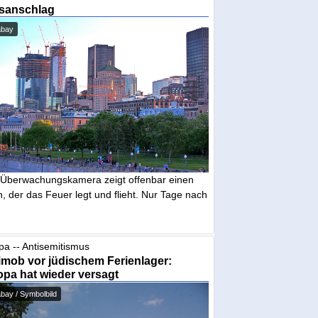
sanschlag
abay
 Überwachungskamera zeigt offenbar einen
 der das Feuer legt und flieht. Nur Tage nach
pa -- Antisemitismus
mob vor jüdischem Ferienlager:
pa hat wieder versagt
bay / Symbolbild