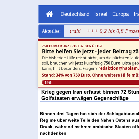
Deutschland
Israel
Europa
Ir
gen Bild von Dalal Mughrabi
+++ 0,2 bis 0,8 Prozent: Ne
750 EURO KURZFRISTIG BENÖTIGT
Bitte helfen Sie jetzt - jeder Beitrag zä
Die bisherige Hilfe reicht nicht, um die nächsten l
soll, brauchen wir jetzt kurzfristig
750 Euro
. Bitte ge
kann, hilft besonders. Fragen?
redaktion@haolam
Stand: 34% von 750 Euro.
Ohne weitere Hilfe mü
34%
Krieg gegen Iran erfasst binnen 72 Stu
Golfstaaten erwägen Gegenschläge
Binnen drei Tagen hat sich der Schlagabtausc
Regime über weite Teile des Nahen Ostens au
Druck, während mehrere arabische Staaten offe
nachdenken.