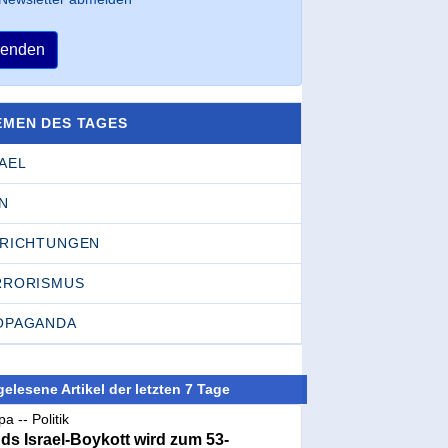
enden
EMEN DES TAGES
AEL
N
NRICHTUNGEN
RRORISMUS
OPAGANDA
elesene Artikel der letzten 7 Tage
a -- Politik
nds Israel-Boykott wird zum 53-