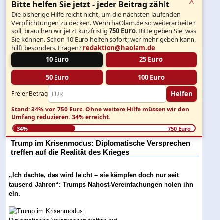
Bitte helfen Sie jetzt - jeder Beitrag zählt
Die bisherige Hilfe reicht nicht, um die nächsten laufenden
Verpflichtungen zu decken. Wenn haOlam.de so weiterarbeiten
soll, brauchen wir jetzt kurzfristig
750 Euro
. Bitte geben Sie, was
Sie können. Schon 10 Euro helfen sofort; wer mehr geben kann,
hilft besonders. Fragen?
redaktion@haolam.de
10 Euro
25 Euro
50 Euro
100 Euro
Helfen
Freier Betrag
Stand: 34% von 750 Euro.
Ohne weitere Hilfe müssen wir den
Umfang reduzieren.
34% erreicht.
34%
750 Euro
Trump im Krisenmodus: Diplomatische Versprechen
treffen auf die Realität des Krieges
„Ich dachte, das wird leicht – sie kämpfen doch nur seit
tausend Jahren“: Trumps Nahost-Vereinfachungen holen ihn
ein.