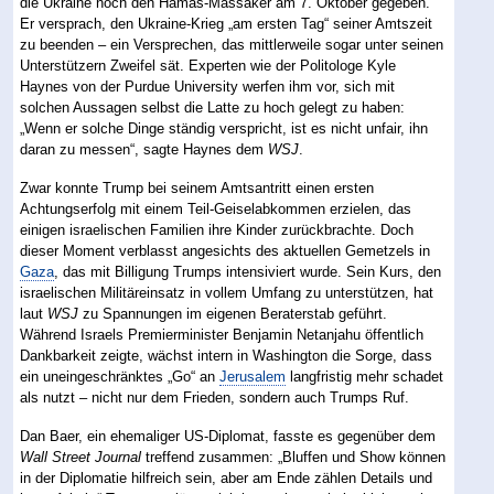
die Ukraine noch den Hamas-Massaker am 7. Oktober gegeben.
Er versprach, den Ukraine-Krieg „am ersten Tag“ seiner Amtszeit
zu beenden – ein Versprechen, das mittlerweile sogar unter seinen
Unterstützern Zweifel sät. Experten wie der Politologe Kyle
Haynes von der Purdue University werfen ihm vor, sich mit
solchen Aussagen selbst die Latte zu hoch gelegt zu haben:
„Wenn er solche Dinge ständig verspricht, ist es nicht unfair, ihn
daran zu messen“, sagte Haynes dem
WSJ
.
Zwar konnte Trump bei seinem Amtsantritt einen ersten
Achtungserfolg mit einem Teil-Geiselabkommen erzielen, das
einigen israelischen Familien ihre Kinder zurückbrachte. Doch
dieser Moment verblasst angesichts des aktuellen Gemetzels in
Gaza
, das mit Billigung Trumps intensiviert wurde. Sein Kurs, den
israelischen Militäreinsatz in vollem Umfang zu unterstützen, hat
laut
WSJ
zu Spannungen im eigenen Beraterstab geführt.
Während Israels Premierminister Benjamin Netanjahu öffentlich
Dankbarkeit zeigte, wächst intern in Washington die Sorge, dass
ein uneingeschränktes „Go“ an
Jerusalem
langfristig mehr schadet
als nutzt – nicht nur dem Frieden, sondern auch Trumps Ruf.
Dan Baer, ein ehemaliger US-Diplomat, fasste es gegenüber dem
Wall Street Journal
treffend zusammen: „Bluffen und Show können
in der Diplomatie hilfreich sein, aber am Ende zählen Details und