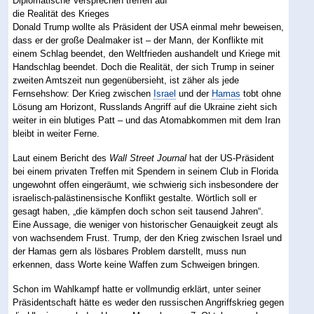
Donald Trump wollte als Präsident der USA einmal mehr beweisen,
dass er der große Dealmaker ist – der Mann, der Konflikte mit
einem Schlag beendet, den Weltfrieden aushandelt und Kriege mit
Handschlag beendet. Doch die Realität, der sich Trump in seiner
zweiten Amtszeit nun gegenübersieht, ist zäher als jede
Fernsehshow: Der Krieg zwischen
Israel
und der
Hamas
tobt ohne
Lösung am Horizont, Russlands Angriff auf die Ukraine zieht sich
weiter in ein blutiges Patt – und das Atomabkommen mit dem Iran
bleibt in weiter Ferne.
Laut einem Bericht des
Wall Street Journal
hat der US-Präsident
bei einem privaten Treffen mit Spendern in seinem Club in Florida
ungewohnt offen eingeräumt, wie schwierig sich insbesondere der
israelisch-palästinensische Konflikt gestalte. Wörtlich soll er
gesagt haben, „die kämpfen doch schon seit tausend Jahren“.
Eine Aussage, die weniger von historischer Genauigkeit zeugt als
von wachsendem Frust. Trump, der den Krieg zwischen Israel und
der Hamas gern als lösbares Problem darstellt, muss nun
erkennen, dass Worte keine Waffen zum Schweigen bringen.
Schon im Wahlkampf hatte er vollmundig erklärt, unter seiner
Präsidentschaft hätte es weder den russischen Angriffskrieg gegen