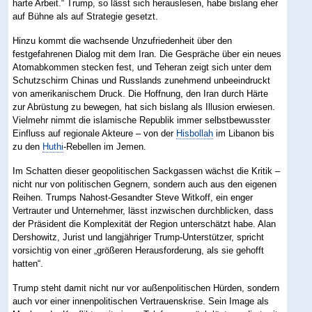
harte Arbeit.“ Trump, so lässt sich herauslesen, habe bislang eher
auf Bühne als auf Strategie gesetzt.
Hinzu kommt die wachsende Unzufriedenheit über den
festgefahrenen Dialog mit dem Iran. Die Gespräche über ein neues
Atomabkommen stecken fest, und Teheran zeigt sich unter dem
Schutzschirm Chinas und Russlands zunehmend unbeeindruckt
von amerikanischem Druck. Die Hoffnung, den Iran durch Härte
zur Abrüstung zu bewegen, hat sich bislang als Illusion erwiesen.
Vielmehr nimmt die islamische Republik immer selbstbewusster
Einfluss auf regionale Akteure – von der
Hisbollah
im Libanon bis
zu den
Huthi
-Rebellen im Jemen.
Im Schatten dieser geopolitischen Sackgassen wächst die Kritik –
nicht nur von politischen Gegnern, sondern auch aus den eigenen
Reihen. Trumps Nahost-Gesandter Steve Witkoff, ein enger
Vertrauter und Unternehmer, lässt inzwischen durchblicken, dass
der Präsident die Komplexität der Region unterschätzt habe. Alan
Dershowitz, Jurist und langjähriger Trump-Unterstützer, spricht
vorsichtig von einer „größeren Herausforderung, als sie gehofft
hatten“.
Trump steht damit nicht nur vor außenpolitischen Hürden, sondern
auch vor einer innenpolitischen Vertrauenskrise. Sein Image als