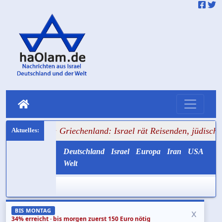
++ Griechenland: Israel rät Reisenden, jüdische Symbole zu
Deutschland
Israel
Europa
Iran
USA
Welt
x
BIS MONTAG
34% erreicht · bis morgen zuerst 150 Euro nötig