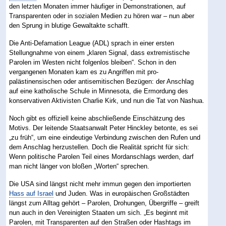
den letzten Monaten immer häufiger in Demonstrationen, auf
Transparenten oder in sozialen Medien zu hören war – nun aber
den Sprung in blutige Gewaltakte schafft.
Die Anti-Defamation League (ADL) sprach in einer ersten
Stellungnahme von einem „klaren Signal, dass extremistische
Parolen im Westen nicht folgenlos bleiben“. Schon in den
vergangenen Monaten kam es zu Angriffen mit pro-
palästinensischen oder antisemitischen Bezügen: der Anschlag
auf eine katholische Schule in Minnesota, die Ermordung des
konservativen Aktivisten Charlie Kirk, und nun die Tat von Nashua.
Noch gibt es offiziell keine abschließende Einschätzung des
Motivs. Der leitende Staatsanwalt Peter Hinckley betonte, es sei
„zu früh“, um eine eindeutige Verbindung zwischen den Rufen und
dem Anschlag herzustellen. Doch die Realität spricht für sich:
Wenn politische Parolen Teil eines Mordanschlags werden, darf
man nicht länger von bloßen „Worten“ sprechen.
Die USA sind längst nicht mehr immun gegen den importierten
Hass auf Israel
und Juden. Was in europäischen Großstädten
längst zum Alltag gehört – Parolen, Drohungen, Übergriffe – greift
nun auch in den Vereinigten Staaten um sich. „Es beginnt mit
Parolen, mit Transparenten auf den Straßen oder Hashtags im