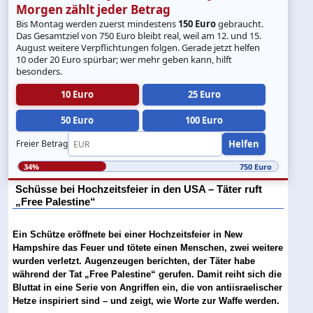
Morgen zählt jeder Betrag
Bis Montag werden zuerst mindestens
150 Euro
gebraucht.
Das Gesamtziel von 750 Euro bleibt real, weil am 12. und 15.
August weitere Verpflichtungen folgen. Gerade jetzt helfen
10 oder 20 Euro spürbar; wer mehr geben kann, hilft
besonders.
10 Euro
25 Euro
50 Euro
100 Euro
Helfen
Freier Betrag
34%
750 Euro
Schüsse bei Hochzeitsfeier in den USA – Täter ruft
„Free Palestine“
Ein Schütze eröffnete bei einer Hochzeitsfeier in New
Hampshire das Feuer und tötete einen Menschen, zwei weitere
wurden verletzt. Augenzeugen berichten, der Täter habe
während der Tat „Free Palestine“ gerufen. Damit reiht sich die
Bluttat in eine Serie von Angriffen ein, die von antiisraelischer
Hetze inspiriert sind – und zeigt, wie Worte zur Waffe werden.