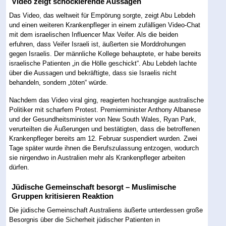
Video zeigt schockierende Aussagen
Das Video, das weltweit für Empörung sorgte, zeigt Abu Lebdeh
und einen weiteren Krankenpfleger in einem zufälligen Video-Chat
mit dem israelischen Influencer Max Veifer. Als die beiden
erfuhren, dass Veifer Israeli ist, äußerten sie Morddrohungen
gegen Israelis. Der männliche Kollege behauptete, er habe bereits
israelische Patienten „in die Hölle geschickt“. Abu Lebdeh lachte
über die Aussagen und bekräftigte, dass sie Israelis nicht
behandeln, sondern „töten“ würde.
Nachdem das Video viral ging, reagierten hochrangige australische
Politiker mit scharfem Protest. Premierminister Anthony Albanese
und der Gesundheitsminister von New South Wales, Ryan Park,
verurteilten die Äußerungen und bestätigten, dass die betroffenen
Krankenpfleger bereits am 12. Februar suspendiert wurden. Zwei
Tage später wurde ihnen die Berufszulassung entzogen, wodurch
sie nirgendwo in Australien mehr als Krankenpfleger arbeiten
dürfen.
Jüdische Gemeinschaft besorgt – Muslimische
Gruppen kritisieren Reaktion
Die jüdische Gemeinschaft Australiens äußerte unterdessen große
Besorgnis über die Sicherheit jüdischer Patienten in