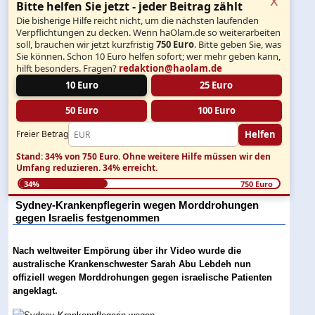
Bitte helfen Sie jetzt - jeder Beitrag zählt
Die bisherige Hilfe reicht nicht, um die nächsten laufenden
Verpflichtungen zu decken. Wenn haOlam.de so weiterarbeiten
soll, brauchen wir jetzt kurzfristig
750 Euro
. Bitte geben Sie, was
Sie können. Schon 10 Euro helfen sofort; wer mehr geben kann,
hilft besonders. Fragen?
redaktion@haolam.de
10 Euro
25 Euro
50 Euro
100 Euro
Helfen
Freier Betrag
Stand: 34% von 750 Euro.
Ohne weitere Hilfe müssen wir den
Umfang reduzieren.
34% erreicht.
34%
750 Euro
Sydney-Krankenpflegerin wegen Morddrohungen
gegen Israelis festgenommen
Nach weltweiter Empörung über ihr Video wurde die
australische Krankenschwester Sarah Abu Lebdeh nun
offiziell wegen Morddrohungen gegen israelische Patienten
angeklagt.