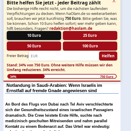
Bitte helfen Sie jetzt - jeder Beitrag zählt
Die bisherige Hilfe reicht nicht, um die nächsten laufenden
Verpflichtungen zu decken. Wenn haOlam.de so weiterarbeiten
soll, brauchen wir jetzt kurzfristig
750 Euro
. Bitte geben Sie, was
Sie können. Schon 10 Euro helfen sofort; wer mehr geben kann,
hilft besonders. Fragen?
redaktion@haolam.de
10 Euro
25 Euro
50 Euro
100 Euro
Helfen
Freier Betrag
Stand: 34% von 750 Euro.
Ohne weitere Hilfe müssen wir den
Umfang reduzieren.
34% erreicht.
34%
750 Euro
Notlandung in Saudi-Arabien: Wenn Israelis im
Ernstfall auf fremde Gnade angewiesen sind
An Bord des Flugs von Dubai nach Tel Aviv verschlechterte
sich der Gesundheitszustand eines israelischen Passagiers
dramatisch. Die Crew leistete Erste Hilfe, suchte nach
medizinisch geschulten Mitreisenden und nahm parallel
Kontakt zu einem Bodenarzt auf. Das Urteil war eindeutig: