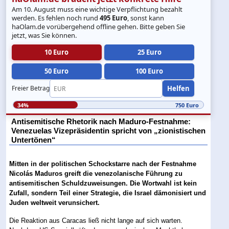
Am 10. August muss eine wichtige Verpflichtung bezahlt
werden. Es fehlen noch rund
495 Euro
, sonst kann
haOlam.de vorübergehend offline gehen. Bitte geben Sie
jetzt, was Sie können.
10 Euro
25 Euro
50 Euro
100 Euro
Helfen
Freier Betrag
34%
750 Euro
Antisemitische Rhetorik nach Maduro-Festnahme:
Venezuelas Vizepräsidentin spricht von „zionistischen
Untertönen“
Mitten in der politischen Schockstarre nach der Festnahme
Nicolás Maduros greift die venezolanische Führung zu
antisemitischen Schuldzuweisungen. Die Wortwahl ist kein
Zufall, sondern Teil einer Strategie, die Israel dämonisiert und
Juden weltweit verunsichert.
Die Reaktion aus Caracas ließ nicht lange auf sich warten.