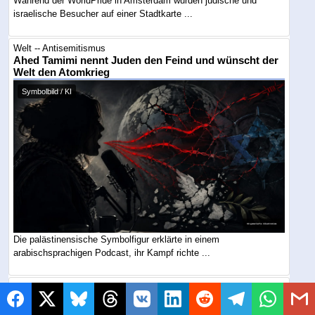
Während der WorldPride in Amsterdam wurden jüdische und
israelische Besucher auf einer Stadtkarte ...
Welt -- Antisemitismus
Ahed Tamimi nennt Juden den Feind und wünscht der
Welt den Atomkrieg
Symbolbild / KI
Die palästinensische Symbolfigur erklärte in einem
arabischsprachigen Podcast, ihr Kampf richte ...
Welt -- Antisemitismus
„Juden dürfen hier nicht sein“: Judenhass erreicht
Montreals Spielplätze