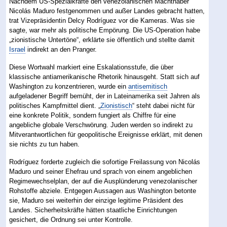
Nachdem US-Spezialkräfte den venezolanischen Machthaber
Nicolás Maduro festgenommen und außer Landes gebracht hatten,
trat Vizepräsidentin Delcy Rodríguez vor die Kameras. Was sie
sagte, war mehr als politische Empörung. Die US-Operation habe
„zionistische Untertöne“, erklärte sie öffentlich und stellte damit
Israel
indirekt an den Pranger.
Diese Wortwahl markiert eine Eskalationsstufe, die über
klassische antiamerikanische Rhetorik hinausgeht. Statt sich auf
Washington zu konzentrieren, wurde ein
antisemitisch
aufgeladener Begriff bemüht, der in Lateinamerika seit Jahren als
politisches Kampfmittel dient. „
Zionistisch
“ steht dabei nicht für
eine konkrete Politik, sondern fungiert als Chiffre für eine
angebliche globale Verschwörung. Juden werden so indirekt zu
Mitverantwortlichen für geopolitische Ereignisse erklärt, mit denen
sie nichts zu tun haben.
Rodríguez forderte zugleich die sofortige Freilassung von Nicolás
Maduro und seiner Ehefrau und sprach von einem angeblichen
Regimewechselplan, der auf die Ausplünderung venezolanischer
Rohstoffe abziele. Entgegen Aussagen aus Washington betonte
sie, Maduro sei weiterhin der einzige legitime Präsident des
Landes. Sicherheitskräfte hätten staatliche Einrichtungen
gesichert, die Ordnung sei unter Kontrolle.