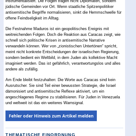
instrumentalisiert. Die Folgen tragen nicht Diplomaten, sondern
jüdische Gemeinden vor Ort. Wenn staatliche Spitzenpolitiker
antisemitische Begriffe normalisieren, sinkt die Hemmschwelle für
offene Feindseligkeit im Alltag.
Die Festnahme Maduros ist ein geopolitisches Ereignis mit
weitreichenden Folgen. Doch die Reaktion aus Caracas zeigt, wie
schnell sich politische Krisen in antisemitische Narrative
verwandeln können. Wer von „zionistischen Untertönen“ spricht,
meint nicht konkrete Entscheidungen der israelischen Regierung,
sondern bedient ein Weltbild, in dem Juden als kollektive Macht
imaginiert werden. Das ist gefährlich, verantwortungslos und alles
andere als zufällig.
Am Ende bleibt festzuhalten: Die Worte aus Caracas sind kein
Ausrutscher. Sie sind Teil einer bewussten Strategie, die Israel
dämonisiert und antisemitische Reflexe aktiviert, um ein
angeschlagenes Regime zu stabilisieren. Für Juden in Venezuela
und weltweit ist das ein weiteres Warnsignal.
Fehler oder Hinweis zum Artikel melden
THEMATISCHE EINORDNUNG