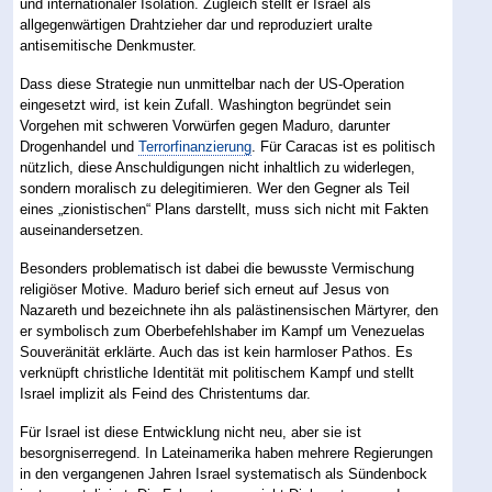
und internationaler Isolation. Zugleich stellt er Israel als
allgegenwärtigen Drahtzieher dar und reproduziert uralte
antisemitische Denkmuster.
Dass diese Strategie nun unmittelbar nach der US-Operation
eingesetzt wird, ist kein Zufall. Washington begründet sein
Vorgehen mit schweren Vorwürfen gegen Maduro, darunter
Drogenhandel und
Terrorfinanzierung
. Für Caracas ist es politisch
nützlich, diese Anschuldigungen nicht inhaltlich zu widerlegen,
sondern moralisch zu delegitimieren. Wer den Gegner als Teil
eines „zionistischen“ Plans darstellt, muss sich nicht mit Fakten
auseinandersetzen.
Besonders problematisch ist dabei die bewusste Vermischung
religiöser Motive. Maduro berief sich erneut auf Jesus von
Nazareth und bezeichnete ihn als palästinensischen Märtyrer, den
er symbolisch zum Oberbefehlshaber im Kampf um Venezuelas
Souveränität erklärte. Auch das ist kein harmloser Pathos. Es
verknüpft christliche Identität mit politischem Kampf und stellt
Israel implizit als Feind des Christentums dar.
Für Israel ist diese Entwicklung nicht neu, aber sie ist
besorgniserregend. In Lateinamerika haben mehrere Regierungen
in den vergangenen Jahren Israel systematisch als Sündenbock