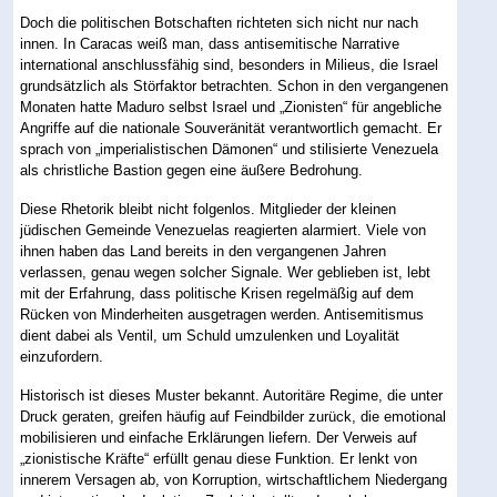
Doch die politischen Botschaften richteten sich nicht nur nach
innen. In Caracas weiß man, dass antisemitische Narrative
international anschlussfähig sind, besonders in Milieus, die Israel
grundsätzlich als Störfaktor betrachten. Schon in den vergangenen
Monaten hatte Maduro selbst Israel und „Zionisten“ für angebliche
Angriffe auf die nationale Souveränität verantwortlich gemacht. Er
sprach von „imperialistischen Dämonen“ und stilisierte Venezuela
als christliche Bastion gegen eine äußere Bedrohung.
Diese Rhetorik bleibt nicht folgenlos. Mitglieder der kleinen
jüdischen Gemeinde Venezuelas reagierten alarmiert. Viele von
ihnen haben das Land bereits in den vergangenen Jahren
verlassen, genau wegen solcher Signale. Wer geblieben ist, lebt
mit der Erfahrung, dass politische Krisen regelmäßig auf dem
Rücken von Minderheiten ausgetragen werden. Antisemitismus
dient dabei als Ventil, um Schuld umzulenken und Loyalität
einzufordern.
Historisch ist dieses Muster bekannt. Autoritäre Regime, die unter
Druck geraten, greifen häufig auf Feindbilder zurück, die emotional
mobilisieren und einfache Erklärungen liefern. Der Verweis auf
„zionistische Kräfte“ erfüllt genau diese Funktion. Er lenkt von
innerem Versagen ab, von Korruption, wirtschaftlichem Niedergang