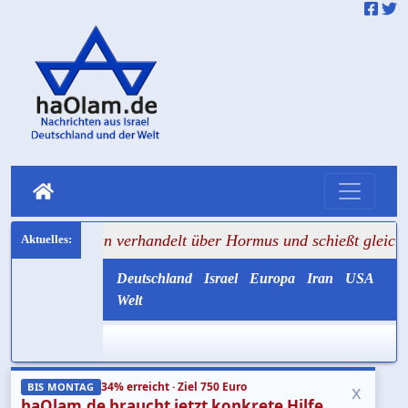
ran verhandelt über Hormus und schießt gleichzeitig auf Ta
Deutschland
Israel
Europa
Iran
USA
Welt
34% erreicht · Ziel 750 Euro
x
BIS MONTAG
haOlam.de braucht jetzt konkrete Hilfe