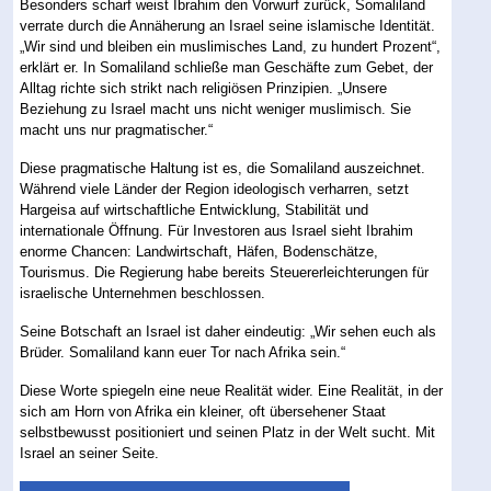
Besonders scharf weist Ibrahim den Vorwurf zurück, Somaliland
verrate durch die Annäherung an Israel seine islamische Identität.
„Wir sind und bleiben ein muslimisches Land, zu hundert Prozent“,
erklärt er. In Somaliland schließe man Geschäfte zum Gebet, der
Alltag richte sich strikt nach religiösen Prinzipien. „Unsere
Beziehung zu Israel macht uns nicht weniger muslimisch. Sie
macht uns nur pragmatischer.“
Diese pragmatische Haltung ist es, die Somaliland auszeichnet.
Während viele Länder der Region ideologisch verharren, setzt
Hargeisa auf wirtschaftliche Entwicklung, Stabilität und
internationale Öffnung. Für Investoren aus Israel sieht Ibrahim
enorme Chancen: Landwirtschaft, Häfen, Bodenschätze,
Tourismus. Die Regierung habe bereits Steuererleichterungen für
israelische Unternehmen beschlossen.
Seine Botschaft an Israel ist daher eindeutig: „Wir sehen euch als
Brüder. Somaliland kann euer Tor nach Afrika sein.“
Diese Worte spiegeln eine neue Realität wider. Eine Realität, in der
sich am Horn von Afrika ein kleiner, oft übersehener Staat
selbstbewusst positioniert und seinen Platz in der Welt sucht. Mit
Israel an seiner Seite.