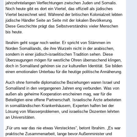
jahrzehntelangen Verflechtungen zwischen Juden und Somalis.
Noch heute gibt es dort ein Viertel, das offiziell als jüdisches
Viertel bezeichnet wird. Während der britischen Kolonialzeit lebten
jüdische Händler Seite an Seite mit der lokalen Bevölkerung.
Diese Geschichte prägt das Selbstverständnis vieler Menschen
bis heute.
Ibrahim geht sogar noch weiter. Er spricht von Stämmen im
Norden Somalilands, die ihre Wurzeln nicht in der arabischen,
sondern in einer jüdisch-israelitischen Tradition sehen. Diese
Überzeugungen mögen für westliche Ohren überraschend klingen,
doch in Somaliland gehören sie zur kulturellen Identität. Sie bilden
einen emotionalen Unterbau für die heutige politische Annäherung.
Auch ohne formelle diplomatische Beziehungen waren Israel und
Somaliland in den vergangenen Jahren eng verbunden. Was von
außen als geheime Kooperation erscheinen mag, war für die
Beteiligten eine offene Partnerschaft. Israelische Ärzte arbeiteten
in somaliländischen Krankenhäusern, Experten halfen bei der
Lösung von Wasserproblemen, und israelische Dozenten lehrten
an Universitäten.
„Für uns war das nie etwas Verstecktes“, betont Ibrahim. „Es war
praktische Zusammenarbeit, lange bevor Außenminister und