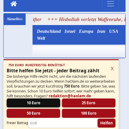
dstifter
+++ Hisbollah verletzt Waffenruhe, Israel greift 
Deutschland
Israel
Europa
Iran
USA
Welt
750 EURO KURZFRISTIG BENÖTIGT
x
Bitte helfen Sie jetzt - jeder Beitrag zählt
Die bisherige Hilfe reicht nicht, um die nächsten laufenden
Verpflichtungen zu decken. Wenn haOlam.de so weiterarbeiten
soll, brauchen wir jetzt kurzfristig
750 Euro
. Bitte geben Sie, was
Sie können. Schon 10 Euro helfen sofort; wer mehr geben kann,
hilft besonders. Fragen?
redaktion@haolam.de
10 Euro
25 Euro
50 Euro
100 Euro
Helfen
Freier Betrag