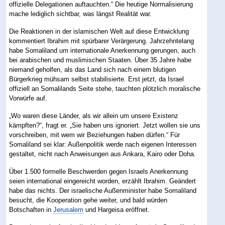
offizielle Delegationen auftauchten.“ Die heutige Normalisierung
mache lediglich sichtbar, was längst Realität war.
Die Reaktionen in der islamischen Welt auf diese Entwicklung
kommentiert Ibrahim mit spürbarer Verärgerung. Jahrzehntelang
habe Somaliland um internationale Anerkennung gerungen, auch
bei arabischen und muslimischen Staaten. Über 35 Jahre habe
niemand geholfen, als das Land sich nach einem blutigen
Bürgerkrieg mühsam selbst stabilisierte. Erst jetzt, da Israel
offiziell an Somalilands Seite stehe, tauchten plötzlich moralische
Vorwürfe auf.
„Wo waren diese Länder, als wir allein um unsere Existenz
kämpften?“, fragt er. „Sie haben uns ignoriert. Jetzt wollen sie uns
vorschreiben, mit wem wir Beziehungen haben dürfen.“ Für
Somaliland sei klar: Außenpolitik werde nach eigenen Interessen
gestaltet, nicht nach Anweisungen aus Ankara, Kairo oder Doha.
Über 1.500 formelle Beschwerden gegen Israels Anerkennung
seien international eingereicht worden, erzählt Ibrahim. Geändert
habe das nichts. Der israelische Außenminister habe Somaliland
besucht, die Kooperation gehe weiter, und bald würden
Botschaften in
Jerusalem
und Hargeisa eröffnet.