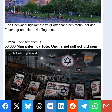
Eine Überwachungskamera zeigt offenbar einen Mann, der das
Feuer legt und flieht. Nur Tage nach ...
Europa -- Antisemitismus
50.000 Migranten, 67 Tote: Und Israel soll schuld sein
Symbolbild / KI generiert
Nach dem Grenzzusammenbruch in Ceuta verbreiten rechte und
linke Influencer dieselbe Verschwörung: ...