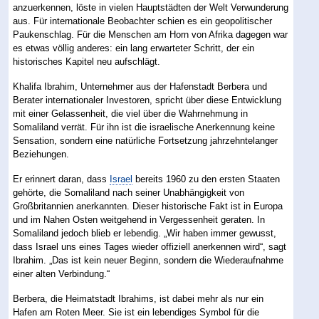
anzuerkennen, löste in vielen Hauptstädten der Welt Verwunderung
aus. Für internationale Beobachter schien es ein geopolitischer
Paukenschlag. Für die Menschen am Horn von Afrika dagegen war
es etwas völlig anderes: ein lang erwarteter Schritt, der ein
historisches Kapitel neu aufschlägt.
Khalifa Ibrahim, Unternehmer aus der Hafenstadt Berbera und
Berater internationaler Investoren, spricht über diese Entwicklung
mit einer Gelassenheit, die viel über die Wahrnehmung in
Somaliland verrät. Für ihn ist die israelische Anerkennung keine
Sensation, sondern eine natürliche Fortsetzung jahrzehntelanger
Beziehungen.
Er erinnert daran, dass
Israel
bereits 1960 zu den ersten Staaten
gehörte, die Somaliland nach seiner Unabhängigkeit von
Großbritannien anerkannten. Dieser historische Fakt ist in Europa
und im Nahen Osten weitgehend in Vergessenheit geraten. In
Somaliland jedoch blieb er lebendig. „Wir haben immer gewusst,
dass Israel uns eines Tages wieder offiziell anerkennen wird“, sagt
Ibrahim. „Das ist kein neuer Beginn, sondern die Wiederaufnahme
einer alten Verbindung.“
Berbera, die Heimatstadt Ibrahims, ist dabei mehr als nur ein
Hafen am Roten Meer. Sie ist ein lebendiges Symbol für die