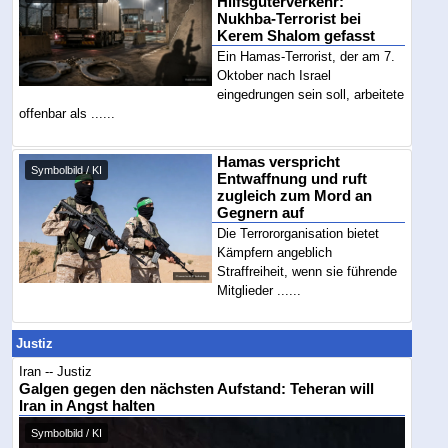
Hilfsgüterverkehr:
Nukhba-Terrorist bei
Kerem Shalom gefasst
Ein Hamas-Terrorist, der am 7.
Oktober nach Israel
eingedrungen sein soll, arbeitete
offenbar als ......
Hamas verspricht
Symbolbild / KI
Entwaffnung und ruft
zugleich zum Mord an
Gegnern auf
Die Terrororganisation bietet
Kämpfern angeblich
Straffreiheit, wenn sie führende
Mitglieder ......
Justiz
Iran -- Justiz
Galgen gegen den nächsten Aufstand: Teheran will
Iran in Angst halten
Symbolbild / KI