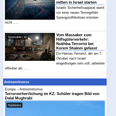
mitten in Israel starten
Israels Sicherheitsapparat warnt
vor einer neuen Terrorgefahr:
Sprengstoffdrohnen könnten
nicht ......
Vom Massaker zum
Symbolbild / KI
Hilfsgüterverkehr:
Nukhba-Terrorist bei
Kerem Shalom gefasst
Ein Hamas-Terrorist, der am 7.
Oktober nach Israel
eingedrungen sein soll, arbeitete
offenbar als ......
Antisemitismus
Europa -- Antisemitismus
Terrorverherrlichung im KZ: Schüler tragen Bild von
Dalal Mughrabi
Harlekess