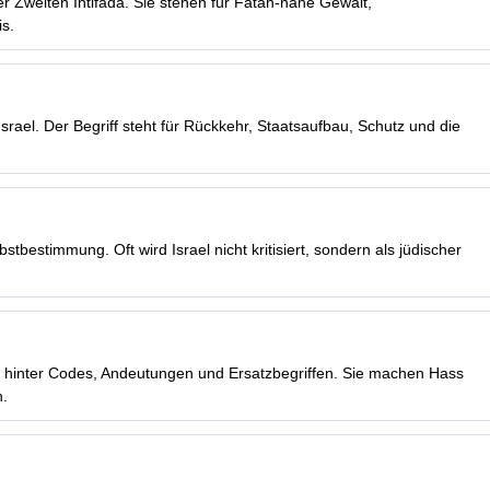
r Zweiten Intifada. Sie stehen für Fatah-nahe Gewalt,
s.
rael. Der Begriff steht für Rückkehr, Staatsaufbau, Schutz und die
stbestimmung. Oft wird Israel nicht kritisiert, sondern als jüdischer
s hinter Codes, Andeutungen und Ersatzbegriffen. Sie machen Hass
n.