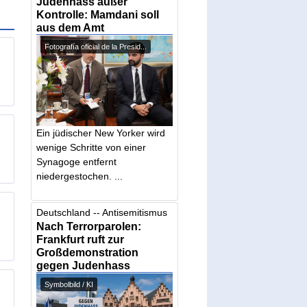
Judenhass außer
Kontrolle: Mamdani soll
aus dem Amt
Fotografía oficial de la Presid...
Ein jüdischer New Yorker wird
wenige Schritte von einer
Synagoge entfernt
niedergestochen. ...
Deutschland -- Antisemitismus
Nach Terrorparolen:
Frankfurt ruft zur
Großdemonstration
gegen Judenhass
Symbolbild / KI