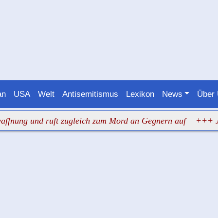
an
USA
Welt
Antisemitismus
Lexikon
News
Über
g und ruft zugleich zum Mord an Gegnern auf
+++ Judenh