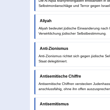
Die Al Aqsa Märtyrerbrigaden entstanden in de
Selbstmordanschläge und Terror gegen Israeli
Aliyah
Aliyah bedeutet jüdische Einwanderung nach Is
Verwirklichung jüdischer Selbstbestimmung.
Anti-Zionismus
Anti-Zionismus richtet sich gegen jüdische Selb
Staat delegitimiert.
Antisemitische Chiffre
Antisemitische Chiffren verstecken Judenhas
anschlussfähig, ohne ihn offen auszuspreche
Antisemitismus