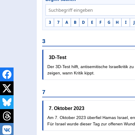
3
7
A
B
D
E
F
G
H
I
J
3
3D-Test
Der 3D-Test hilft, antisemitische Israelkriti
zeigen, wann Kritik kippt.
7
7. Oktober 2023
Am 7. Oktober 2023 überfiel Hamas Israel, e
Für Israel wurde dieser Tag zur offenen Wund