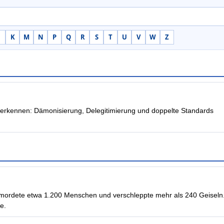
K
M
N
P
Q
R
S
T
U
V
W
Z
k zu erkennen: Dämonisierung, Delegitimierung und doppelte Standards
rmordete etwa 1.200 Menschen und verschleppte mehr als 240 Geiseln
e.