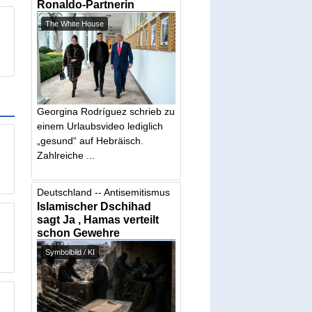
Ronaldo-Partnerin
The White House
Georgina Rodríguez schrieb zu
einem Urlaubsvideo lediglich
„gesund“ auf Hebräisch.
Zahlreiche ...
Deutschland -- Antisemitismus
Islamischer Dschihad
sagt Ja , Hamas verteilt
schon Gewehre
Symbolbild / KI